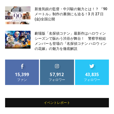
新進気鋭の監督・中川駿の魅力とは！？ 『90
メートル』制作の裏側にも迫る！3 月 27 日
(金)全国公開
劇場版「名探偵コナン」最新作はハロウィン
シーズンで賑わう渋谷が舞台！ 警察学校組
メンバーも登場の『名探偵コナン ハロウィン
の花嫁』の魅力を徹底解説
15,399
57,912
43,835
ファン
フォロワー
フォロワー
イベントレポート