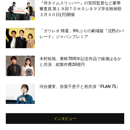
『侍タイムスリッパー』の安田監督など豪華
審査員 第１９回ＴＯＨＯシネマズ学生映画祭
３月３０日(月)開催
「ガリレオ 帰還」9年ぶりの劇場版『沈黙のパ
レード』ジャパンプレミア
木村拓哉、東映70周年記念作品で綾瀬はるか
と共演 総製作費20億円
河合優実、倍賞千恵子と初共演『PLAN 75』
インタビュー