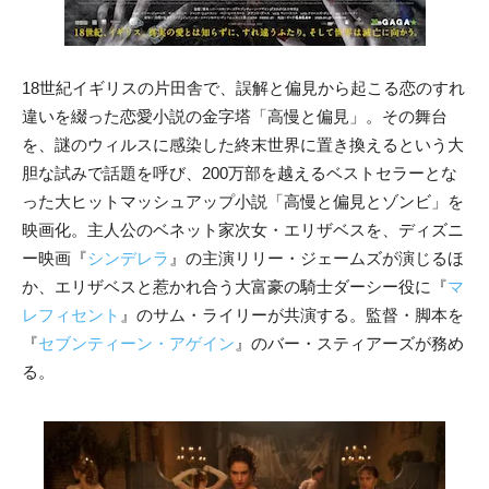
18世紀イギリスの片田舎で、誤解と偏見から起こる恋のすれ
違いを綴った恋愛小説の金字塔「高慢と偏見」。その舞台
を、謎のウィルスに感染した終末世界に置き換えるという大
胆な試みで話題を呼び、200万部を越えるベストセラーとな
った大ヒットマッシュアップ小説「高慢と偏見とゾンビ」を
映画化。主人公のベネット家次女・エリザベスを、ディズニ
ー映画『
シンデレラ
』の主演リリー・ジェームズが演じるほ
か、エリザベスと惹かれ合う大富豪の騎士ダーシー役に『
マ
レフィセント
』のサム・ライリーが共演する。監督・脚本を
『
セブンティーン・アゲイン
』のバー・スティアーズが務め
る。