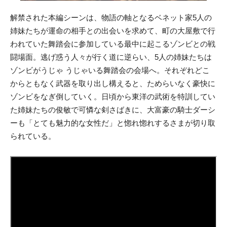
解禁された本編シーンは、物語の軸となるベネット家5人の
姉妹たちが運命の相手との出会いを求めて、町の大屋敷で行
われていた舞踏会に参加している最中に起こるゾンビとの戦
闘場面。逃げ惑う人々が行く道に逆らい、5人の姉妹たちは
ゾンビがうじゃ うじゃいる舞踏会の会場へ。それぞれどこ
からともなく武器を取り出し構えると、ためらいなく豪快に
ゾンビをなぎ倒していく。日頃から東洋の武術を特訓してい
た姉妹たちの俊敏で可憐な剣さばきに、大富豪の騎士ダーシ
ーも「とても魅力的な女性だ」と惚れ惚れするさまが切り取
られている。