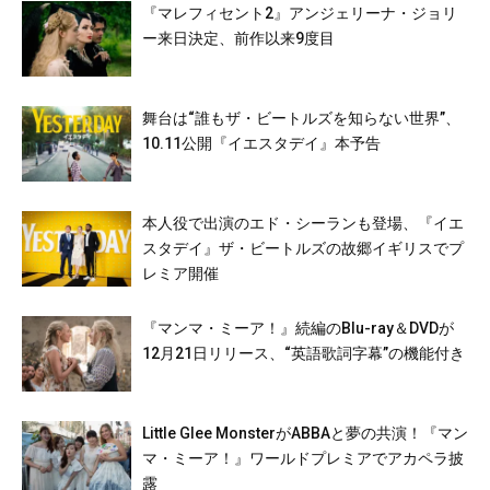
『マレフィセント2』アンジェリーナ・ジョリ
ー来日決定、前作以来9度目
舞台は“誰もザ・ビートルズを知らない世界”、
10.11公開『イエスタデイ』本予告
本人役で出演のエド・シーランも登場、『イエ
スタデイ』ザ・ビートルズの故郷イギリスでプ
レミア開催
『マンマ・ミーア！』続編のBlu-ray＆DVDが
12月21日リリース、“英語歌詞字幕”の機能付き
Little Glee MonsterがABBAと夢の共演！『マン
マ・ミーア！』ワールドプレミアでアカペラ披
露