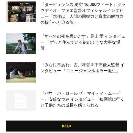
『タービュランス 絶空 16,000フィート』クラ
ウディオ・ファエ監督オフィシャルインタビ
ュー「本作は、人間の回復力と真実の解放力
の核心へと迫る旅」
『すべての夜を思いだす』見上 愛 インタビュ
ー 「ずっと住んでいる街のような大事な場
所」
『みなに幸あれ』古川琴音＆下津優太監督 イ
ンタビュー 「ニュージャンルホラー誕生」
『パウ・パトロール ザ・マイティ・ムービ
ー』安倍なつみ インタビュー「映画館に行く
と子供たちの成長を感じられる」
IMAX