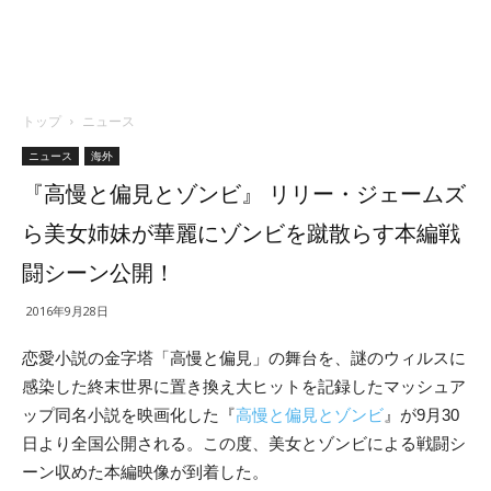
トップ
ニュース
ニュース
海外
『高慢と偏見とゾンビ』 リリー・ジェームズ
ら美女姉妹が華麗にゾンビを蹴散らす本編戦
闘シーン公開！
2016年9月28日
恋愛小説の金字塔「高慢と偏見」の舞台を、謎のウィルスに
感染した終末世界に置き換え大ヒットを記録したマッシュア
ップ同名小説を映画化した『
高慢と偏見とゾンビ
』が9月30
日より全国公開される。この度、美女とゾンビによる戦闘シ
ーン収めた本編映像が到着した。