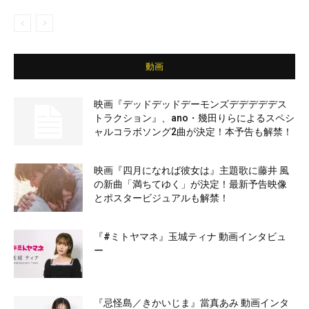
動画
映画『デッドデッドデーモンズデデデデデス
トラクション』、ano・幾田りらによるスペシ
ャルコラボソング2曲が決定！本予告も解禁！
映画『四月になれば彼女は』主題歌に藤井 風
の新曲「満ちてゆく」が決定！最新予告映像
とポスタービジュアルも解禁！
『#ミトヤマネ』玉城ティナ 動画インタビュ
ー
『忌怪島／きかいじま』當真あみ 動画インタ