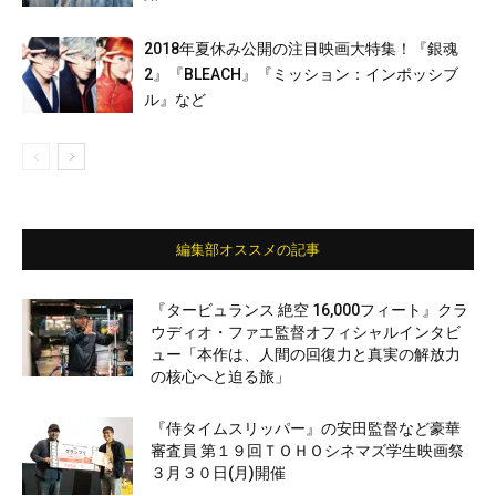
2018年夏休み公開の注目映画大特集！『銀魂
2』『BLEACH』『ミッション：インポッシブ
ル』など
編集部オススメの記事
『タービュランス 絶空 16,000フィート』クラ
ウディオ・ファエ監督オフィシャルインタビ
ュー「本作は、人間の回復力と真実の解放力
の核心へと迫る旅」
『侍タイムスリッパー』の安田監督など豪華
審査員 第１９回ＴＯＨＯシネマズ学生映画祭
３月３０日(月)開催