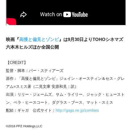
映画『
高慢と偏見とゾンビ
』は9月30日よりTOHOシネマズ
六本木ヒルズほか全国公開
【CREDIT】
監督・脚本：バー・スティアーズ
原作：「高慢と偏見とゾンビ」ジェイン・オースティン＆セス・グレ
アム=スミス著（二見文庫 安原和見：訳）
出演：リリー・ジェームズ、サム・ライリー、ジャック・ヒュースト
ン、ベラ・ヒースコート、ダグラス・ブース、マット・スミス
配給：ギャガ 公式サイト：
http://gaga.ne.jp/zombies
©2016 PPZ Holdings,LLC