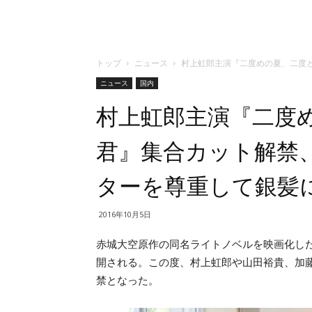
トップ
ニュース
村上虹郎主演『二度めの夏、二度
ニュース
国内
村上虹郎主演『二度
君』集合カット解禁
ターを尊重して銀髪
2016年10月5日
赤城大空原作の同名ライトノベルを映画化し
開される。この度、村上虹郎や山田裕貴、加藤
禁となった。