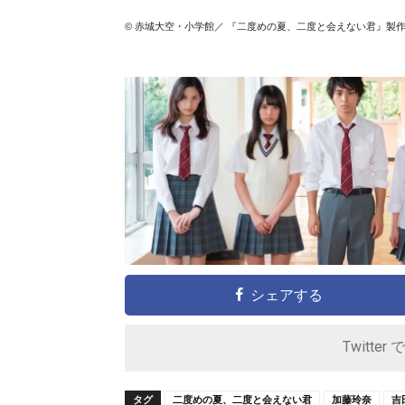
© 赤城大空・小学館／ 『二度めの夏、二度と会えない君』製
シェアする
Twitter 
タグ
二度めの夏、二度と会えない君
加藤玲奈
吉