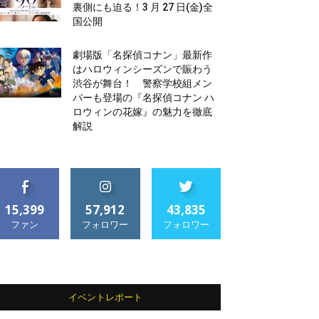
裏側にも迫る！3 月 27 日(金)全
国公開
劇場版「名探偵コナン」最新作
はハロウィンシーズンで賑わう
渋谷が舞台！ 警察学校組メン
バーも登場の『名探偵コナン ハ
ロウィンの花嫁』の魅力を徹底
解説
15,399
57,912
43,835
ファン
フォロワー
フォロワー
イベントレポート