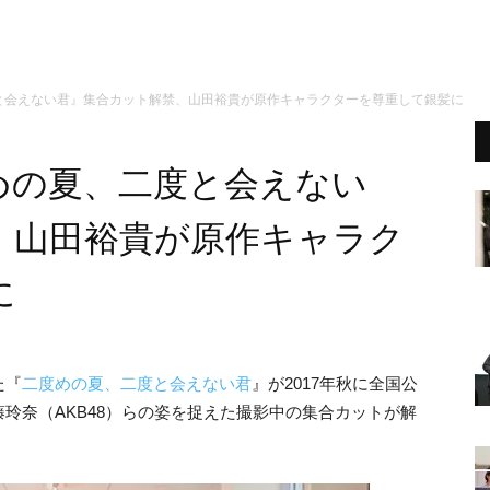
と会えない君』集合カット解禁、山田裕貴が原作キャラクターを尊重して銀髪に
めの夏、二度と会えない
、山田裕貴が原作キャラク
に
た『
二度めの夏、二度と会えない君
』が2017年秋に全国公
玲奈（AKB48）らの姿を捉えた撮影中の集合カットが解