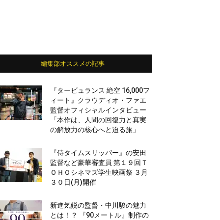
編集部オススメの記事
『タービュランス 絶空 16,000フ
ィート』クラウディオ・ファエ
監督オフィシャルインタビュー
「本作は、人間の回復力と真実
の解放力の核心へと迫る旅」
『侍タイムスリッパー』の安田
監督など豪華審査員 第１９回Ｔ
ＯＨＯシネマズ学生映画祭 ３月
３０日(月)開催
新進気鋭の監督・中川駿の魅力
とは！？ 『90メートル』制作の