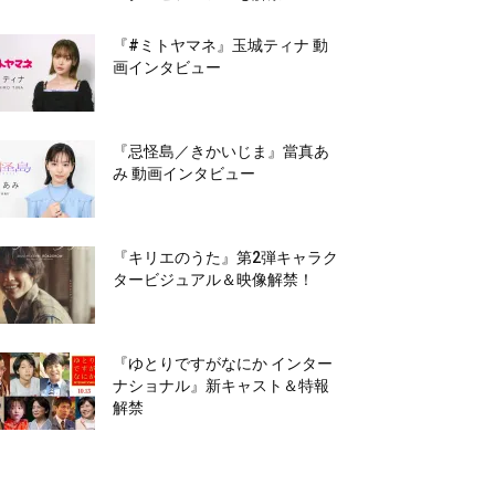
『#ミトヤマネ』玉城ティナ 動
画インタビュー
『忌怪島／きかいじま』當真あ
み 動画インタビュー
『キリエのうた』第2弾キャラク
タービジュアル＆映像解禁！
『ゆとりですがなにか インター
ナショナル』新キャスト＆特報
解禁