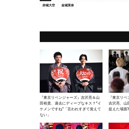
赤城大空
金城茉奈
『東京リベンジャーズ』吉沢亮＆山
『東京リベ
田裕貴、過去にディープなキス？“イ
吉沢亮、山
ケメンですね”「言われすぎて覚えて
捉えた場面
ない」