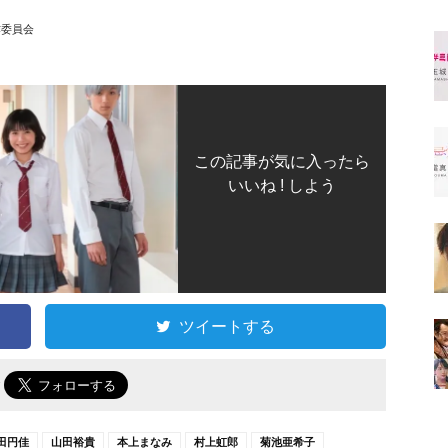
作委員会
この記事が気に入ったら
いいね ! しよう
ツイートする
で
田円佳
山田裕貴
本上まなみ
村上虹郎
菊池亜希子