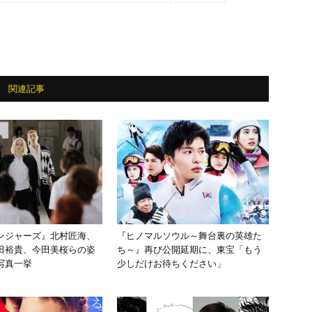
関連記事
ンジャーズ』北村匠海、
『ヒノマルソウル～舞台裏の英雄た
田裕貴、今田美桜らの姿
ち～』再び公開延期に、東宝「もう
写真一挙
少しだけお待ちください」