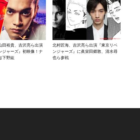
山田裕貴、吉沢亮ら出演
北村匠海、吉沢亮ら出演『東京リベ
ンジャーズ』初映像！ナ
ンジャーズ』に眞栄田郷敦、清水尋
は下野紘
也ら参戦