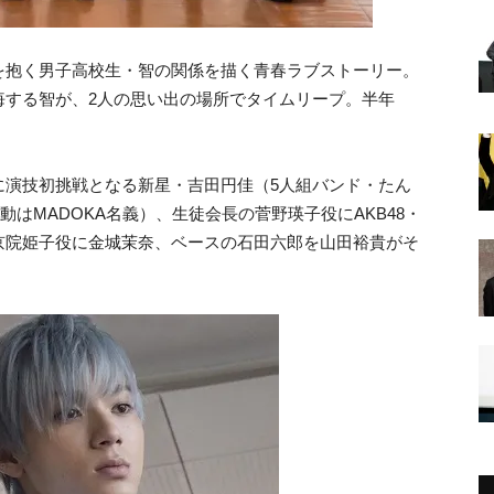
を抱く男子高校生・智の関係を描く青春ラブストーリー。
悔する智が、2人の思い出の場所でタイムリープ。半年
に演技初挑戦となる新星・吉田円佳（5人組バンド・たん
はMADOKA名義）、生徒会長の菅野瑛子役にAKB48・
京院姫子役に金城茉奈、ベースの石田六郎を山田裕貴がそ