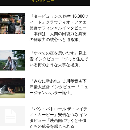
インタビュー
『タービュランス 絶空 16,000フ
ィート』クラウディオ・ファエ
監督オフィシャルインタビュー
「本作は、人間の回復力と真実
の解放力の核心へと迫る旅」
『すべての夜を思いだす』見上
愛 インタビュー 「ずっと住んで
いる街のような大事な場所」
『みなに幸あれ』古川琴音＆下
津優太監督 インタビュー 「ニュ
ージャンルホラー誕生」
『パウ・パトロール ザ・マイテ
ィ・ムービー』安倍なつみ イン
タビュー「映画館に行くと子供
たちの成長を感じられる」