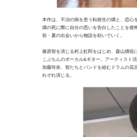
本作は、不治の病を患う転校生の燐と、恋心
燐の死に際に自分の思いを告白したことを後
前・夏の出会いから物語を紡いでいく。
篠原智を演じる村上虹郎をはじめ、森山燐役
こぶちんのボーカル&ギター。アーティスト活動
加藤玲奈、智たちとバンドを組むドラムの花
れぞれ演じる。