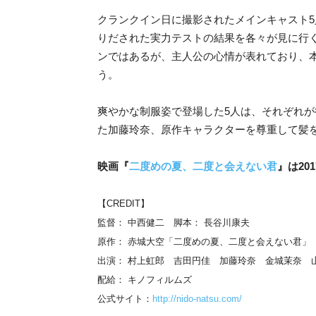
クランクイン日に撮影されたメインキャスト5
りだされた実力テストの結果を各々が見に行
ンではあるが、主人公の心情が表れており、
う。
爽やかな制服姿で登場した5人は、それぞれ
た加藤玲奈、原作キャラクターを尊重して髪
映画『
二度めの夏、二度と会えない君
』は20
【CREDIT】
監督： 中西健二 脚本： 長谷川康夫
原作： 赤城大空「二度めの夏、二度と会えない君」
出演： 村上虹郎 吉田円佳 加藤玲奈 金城茉奈 
配給： キノフィルムズ
公式サイト：
http://nido-natsu.com/