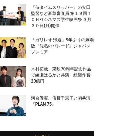
『侍タイムスリッパー』の安田
監督など豪華審査員 第１９回Ｔ
ＯＨＯシネマズ学生映画祭 ３月
３０日(月)開催
「ガリレオ 帰還」9年ぶりの劇場
版『沈黙のパレード』ジャパン
プレミア
木村拓哉、東映70周年記念作品
で綾瀬はるかと共演 総製作費
20億円
河合優実、倍賞千恵子と初共演
『PLAN 75』