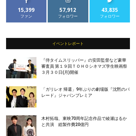
15,399
57,912
43,835
ファン
フォロワー
フォロワー
イベントレポート
『侍タイムスリッパー』の安田監督など豪華
審査員 第１９回ＴＯＨＯシネマズ学生映画祭
３月３０日(月)開催
「ガリレオ 帰還」9年ぶりの劇場版『沈黙のパ
レード』ジャパンプレミア
木村拓哉、東映70周年記念作品で綾瀬はるか
と共演 総製作費20億円