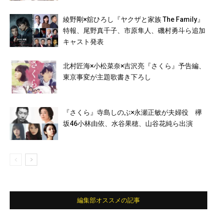
綾野剛×舘ひろし『ヤクザと家族 The Family』
特報、尾野真千子、市原隼人、磯村勇斗ら追加
キャスト発表
北村匠海×小松菜奈×吉沢亮『さくら』予告編、
東京事変が主題歌書き下ろし
『さくら』寺島しのぶ×永瀬正敏が夫婦役 欅
坂46小林由依、水谷果穂、山谷花純ら出演
編集部オススメの記事