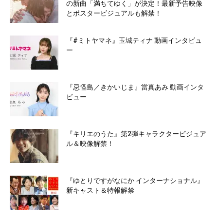
の新曲「満ちてゆく」が決定！最新予告映像
とポスタービジュアルも解禁！
『#ミトヤマネ』玉城ティナ 動画インタビュ
ー
『忌怪島／きかいじま』當真あみ 動画インタ
ビュー
『キリエのうた』第2弾キャラクタービジュア
ル＆映像解禁！
『ゆとりですがなにか インターナショナル』
新キャスト＆特報解禁