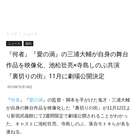
トップ
ニュース
ニュース
国内
『何者』『愛の渦』の三浦大輔が自身の舞台
作品を映像化、池松壮亮×寺島しのぶ共演
『裏切りの街』11月に劇場公開決定
2016年10月14日
『
何者
』『
愛の渦
』の監督・脚本を手がけた鬼才・三浦大輔
が自身の舞台作品を映像化した『裏切りの街』が11月12日よ
り新宿武蔵館にて2週間限定で劇場公開されることがわかっ
た。キャストに池松壮亮、寺島しのぶ、落合モトキらが名を
連ねる。