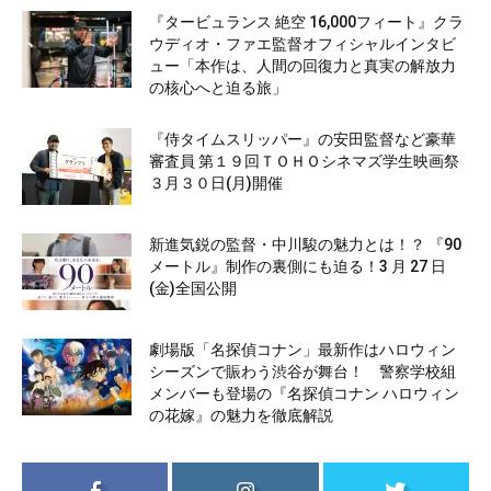
『タービュランス 絶空 16,000フィート』クラ
ウディオ・ファエ監督オフィシャルインタビ
ュー「本作は、人間の回復力と真実の解放力
の核心へと迫る旅」
『侍タイムスリッパー』の安田監督など豪華
審査員 第１９回ＴＯＨＯシネマズ学生映画祭
３月３０日(月)開催
新進気鋭の監督・中川駿の魅力とは！？ 『90
メートル』制作の裏側にも迫る！3 月 27 日
(金)全国公開
劇場版「名探偵コナン」最新作はハロウィン
シーズンで賑わう渋谷が舞台！ 警察学校組
メンバーも登場の『名探偵コナン ハロウィン
の花嫁』の魅力を徹底解説