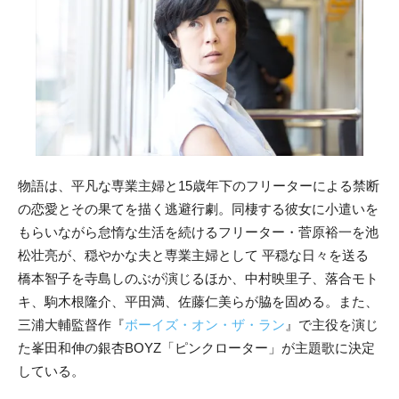
物語は、平凡な専業主婦と15歳年下のフリーターによる禁断
の恋愛とその果てを描く逃避行劇。同棲する彼女に小遣いを
もらいながら怠惰な生活を続けるフリーター・菅原裕一を池
松壮亮が、穏やかな夫と専業主婦として 平穏な日々を送る
橋本智子を寺島しのぶが演じるほか、中村映里子、落合モト
キ、駒木根隆介、平田満、佐藤仁美らが脇を固める。また、
三浦大輔監督作『
ボーイズ・オン・ザ・ラン
』で主役を演じ
た峯田和伸の銀杏BOYZ「ピンクローター」が主題歌に決定
している。