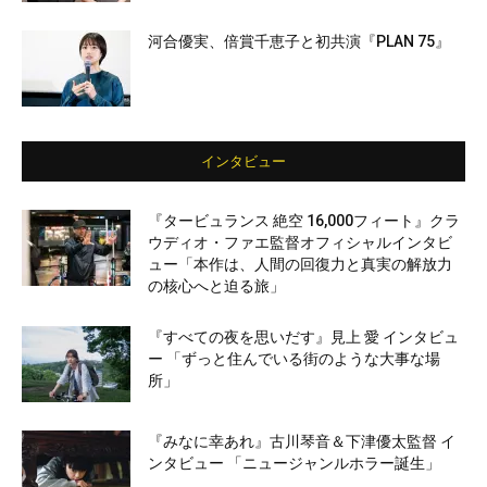
河合優実、倍賞千恵子と初共演『PLAN 75』
インタビュー
『タービュランス 絶空 16,000フィート』クラ
ウディオ・ファエ監督オフィシャルインタビ
ュー「本作は、人間の回復力と真実の解放力
の核心へと迫る旅」
『すべての夜を思いだす』見上 愛 インタビュ
ー 「ずっと住んでいる街のような大事な場
所」
『みなに幸あれ』古川琴音＆下津優太監督 イ
ンタビュー 「ニュージャンルホラー誕生」