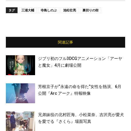
タグ
三浦大輔
寺島しのぶ
池松壮亮
裏切りの街
関連記事
ジブリ初のフル3DCGアニメーション「アーヤ
と魔女」4月に劇場公開
芳根京子が“永遠の命を得た”女性を熱演、6月
公開『Arc アーク』特報映像
兄弟妹役の北村匠海、小松菜奈、吉沢亮が愛犬
を愛でる『さくら』場面写真