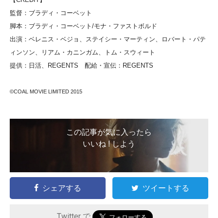
監督：ブラディ・コーベット
脚本：ブラディ・コーベット/モナ・ファストボルド
出演：ベレニス・ベジョ、ステイシー・マーティン、ロバート・パテ
ィンソン、リアム・カニンガム、トム・スウィート
提供：日活、REGENTS 配給・宣伝：REGENTS
©COAL MOVIE LIMITED 2015
この記事が気に入ったら
いいね ! しよう
シェアする
ツイートする
Twitter で