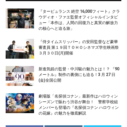
『タービュランス 絶空 16,000フィート』クラ
ウディオ・ファエ監督オフィシャルインタビ
ュー「本作は、人間の回復力と真実の解放力
の核心へと迫る旅」
『侍タイムスリッパー』の安田監督など豪華
審査員 第１９回ＴＯＨＯシネマズ学生映画祭
３月３０日(月)開催
新進気鋭の監督・中川駿の魅力とは！？ 『90
メートル』制作の裏側にも迫る！3 月 27 日
(金)全国公開
劇場版「名探偵コナン」最新作はハロウィン
シーズンで賑わう渋谷が舞台！ 警察学校組
メンバーも登場の『名探偵コナン ハロウィン
の花嫁』の魅力を徹底解説