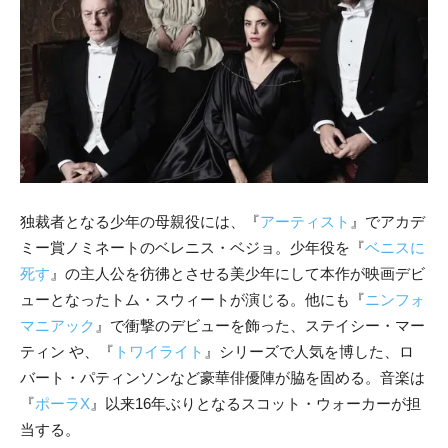
独裁者となる少年の母親役には、『
アーティスト
』でアカデ
ミー賞ノミネートのベレニス・ベジョ。少年役を『
ベニスに
死す
』の主人公を彷彿とさせる美少年にして本作が映画デビ
ューとなったトム・スウィートが演じる。他にも『
ニンフォ
マニアック
』で衝撃のデビューを飾った、ステイシー・マー
ティン や、『
トワイライト
』シリーズで人気を博した、ロ
バート・パティンソンなど豪華俳優陣が脇を固める。音楽は
『
ポーラX
』以来16年ぶりとなるスコット・ウォーカーが担
当する。