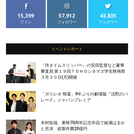
15,399
57,912
43,835
ファン
フォロワー
フォロワー
イベントレポート
『侍タイムスリッパー』の安田監督など豪華
審査員 第１９回ＴＯＨＯシネマズ学生映画祭
３月３０日(月)開催
「ガリレオ 帰還」9年ぶりの劇場版『沈黙のパ
レード』ジャパンプレミア
木村拓哉、東映70周年記念作品で綾瀬はるか
と共演 総製作費20億円