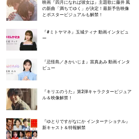
映画『四月になれば彼女は』主題歌に藤井 風
の新曲「満ちてゆく」が決定！最新予告映像
とポスタービジュアルも解禁！
『#ミトヤマネ』玉城ティナ 動画インタビュ
ー
『忌怪島／きかいじま』當真あみ 動画インタ
ビュー
『キリエのうた』第2弾キャラクタービジュア
ル＆映像解禁！
『ゆとりですがなにか インターナショナル』
新キャスト＆特報解禁