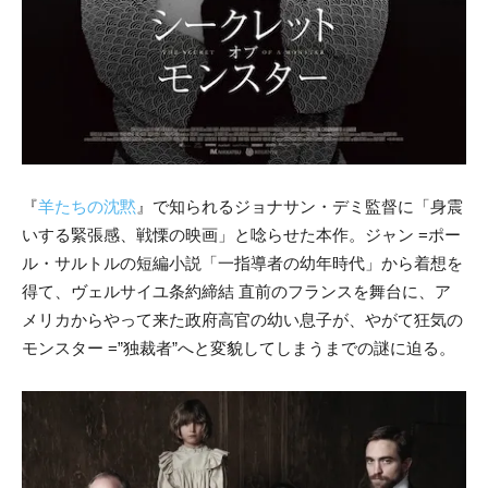
『
羊たちの沈黙
』で知られるジョナサン・デミ監督に「身震
いする緊張感、戦慄の映画」と唸らせた本作。ジャン =ポー
ル・サルトルの短編小説「一指導者の幼年時代」から着想を
得て、ヴェルサイユ条約締結 直前のフランスを舞台に、ア
メリカからやって来た政府高官の幼い息子が、やがて狂気の
モンスター =”独裁者”へと変貌してしまうまでの謎に迫る。