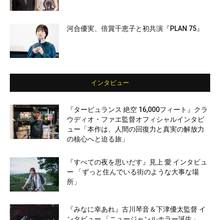
河合優実、倍賞千恵子と初共演『PLAN 75』
インタビュー
『タービュランス 絶空 16,000フィート』クラ
ウディオ・ファエ監督オフィシャルインタビ
ュー「本作は、人間の回復力と真実の解放力
の核心へと迫る旅」
『すべての夜を思いだす』見上 愛 インタビュ
ー 「ずっと住んでいる街のような大事な場
所」
『みなに幸あれ』古川琴音＆下津優太監督 イ
ンタビュー 「ニュージャンルホラー誕生」