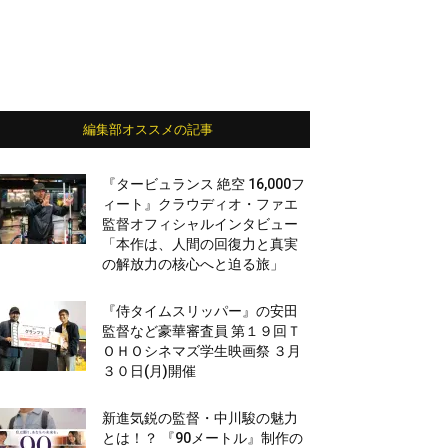
編集部オススメの記事
『タービュランス 絶空 16,000フ
ィート』クラウディオ・ファエ
監督オフィシャルインタビュー
「本作は、人間の回復力と真実
の解放力の核心へと迫る旅」
『侍タイムスリッパー』の安田
監督など豪華審査員 第１９回Ｔ
ＯＨＯシネマズ学生映画祭 ３月
３０日(月)開催
新進気鋭の監督・中川駿の魅力
とは！？ 『90メートル』制作の