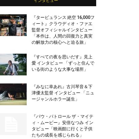
インタビュー
『タービュランス 絶空 16,000フ
ィート』クラウディオ・ファエ
監督オフィシャルインタビュー
「本作は、人間の回復力と真実
の解放力の核心へと迫る旅」
『すべての夜を思いだす』見上
愛 インタビュー 「ずっと住んで
いる街のような大事な場所」
『みなに幸あれ』古川琴音＆下
津優太監督 インタビュー 「ニュ
ージャンルホラー誕生」
『パウ・パトロール ザ・マイテ
ィ・ムービー』安倍なつみ イン
タビュー「映画館に行くと子供
たちの成長を感じられる」