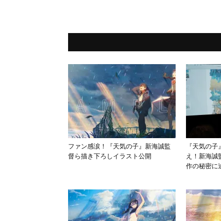
ファン感涙！『天気の子』新海誠監
『天気の子
督ら描き下ろしイラスト公開
え！新海誠
作の秘密に