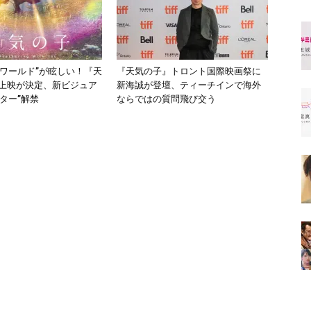
海ワールド”が眩しい！『天
『天気の子』トロント国際映画祭に
D上映が決定、新ビジュア
新海誠が登壇、ティーチインで海外
ター”解禁
ならではの質問飛び交う