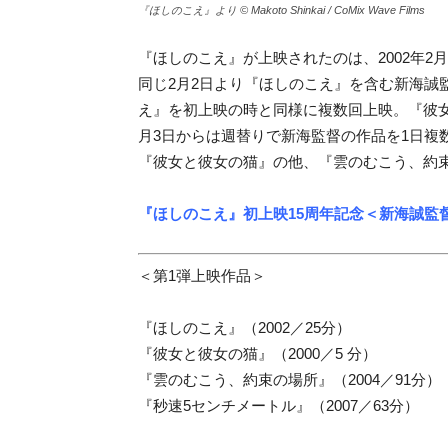
『ほしのこえ』より © Makoto Shinkai / CoMix Wave Films
『ほしのこえ』が上映されたのは、2002年2
同じ2月2日より『ほしのこえ』を含む新海誠
え』を初上映の時と同様に複数回上映。
『彼
月3日からは週替りで新海監督の作品を1日複数
『彼女と彼女の猫』の他、『雲のむこう、約
『ほしのこえ』初上映15周年記念
＜新海誠監督
＜第1弾上映作品＞
『ほしのこえ』（2002／25分）
『彼女と彼女の猫』（2000／5 分）
『雲のむこう、約束の場所』（2004／91分）
『秒速5センチメートル』（2007／63分）