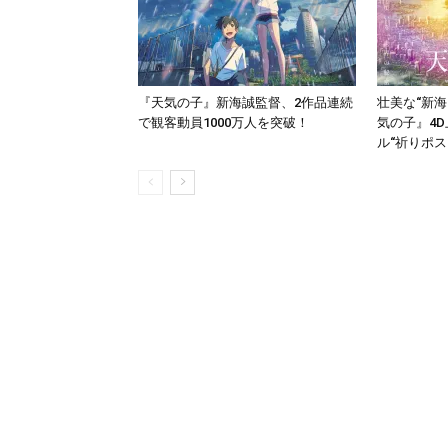
『天気の子』新海誠監督、2作品連続
壮美な“新
で観客動員1000万人を突破！
気の子』4
ル“祈りポス