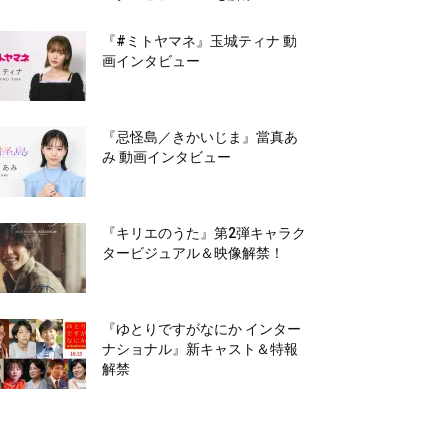
『#ミトヤマネ』玉城ティナ 動
画インタビュー
『忌怪島／きかいじま』當真あ
み 動画インタビュー
『キリエのうた』第2弾キャラク
タービジュアル＆映像解禁！
『ゆとりですがなにか インター
ナショナル』新キャスト＆特報
解禁