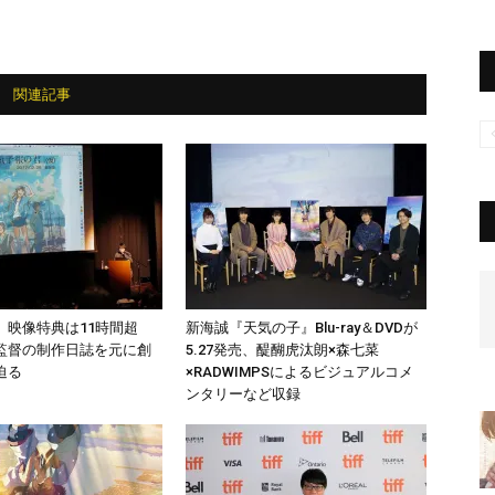
関連記事
』映像特典は11時間超
新海誠『天気の子』Blu-ray＆DVDが
監督の制作日誌を元に創
5.27発売、醍醐⻁汰朗×森七菜
迫る
×RADWIMPSによるビジュアルコメ
ンタリーなど収録