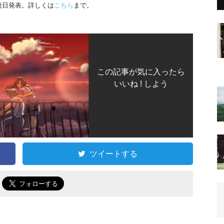
後日発表。詳しくは
こちら
まで。
この記事が気に入ったら
いいね ! しよう
ツイートする
で