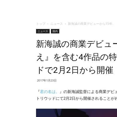
トップ
ニュース
新海誠の商業デビューから15年、
ニュース
国内
新海誠の商業デビュ
え』を含む4作品の
ドで2月2日から開催
2017年1月23日
『
君の名は。
』の新海誠監督による商業デビ
トリウッドにて2月2日から開催されることが