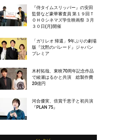
『侍タイムスリッパー』の安田
監督など豪華審査員 第１９回Ｔ
ＯＨＯシネマズ学生映画祭 ３月
３０日(月)開催
「ガリレオ 帰還」9年ぶりの劇場
版『沈黙のパレード』ジャパン
プレミア
木村拓哉、東映70周年記念作品
で綾瀬はるかと共演 総製作費
20億円
河合優実、倍賞千恵子と初共演
『PLAN 75』