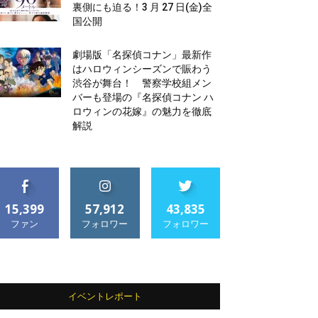
裏側にも迫る！3 月 27 日(金)全
国公開
劇場版「名探偵コナン」最新作
はハロウィンシーズンで賑わう
渋谷が舞台！ 警察学校組メン
バーも登場の『名探偵コナン ハ
ロウィンの花嫁』の魅力を徹底
解説
15,399
57,912
43,835
ファン
フォロワー
フォロワー
イベントレポート