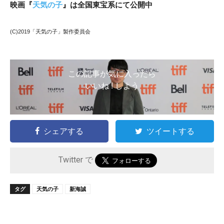
映画『
天気の子
』
は全国東宝系にて公開中
(C)2019「天気の子」製作委員会
この記事が気に入ったら
いいね ! しよう
シェアする
ツイートする
Twitter で
タグ
天気の子
新海誠