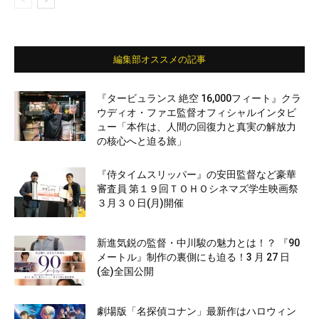
編集部オススメの記事
『タービュランス 絶空 16,000フィート』クラ
ウディオ・ファエ監督オフィシャルインタビ
ュー「本作は、人間の回復力と真実の解放力
の核心へと迫る旅」
『侍タイムスリッパー』の安田監督など豪華
審査員 第１９回ＴＯＨＯシネマズ学生映画祭
３月３０日(月)開催
新進気鋭の監督・中川駿の魅力とは！？ 『90
メートル』制作の裏側にも迫る！3 月 27 日
(金)全国公開
劇場版「名探偵コナン」最新作はハロウィン