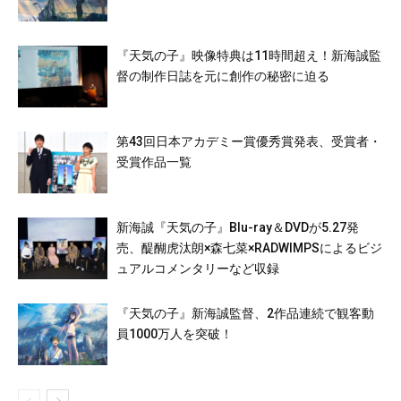
『天気の子』映像特典は11時間超え！新海誠監
督の制作日誌を元に創作の秘密に迫る
第43回日本アカデミー賞優秀賞発表、受賞者・
受賞作品一覧
新海誠『天気の子』Blu-ray＆DVDが5.27発
売、醍醐⻁汰朗×森七菜×RADWIMPSによるビジ
ュアルコメンタリーなど収録
『天気の子』新海誠監督、2作品連続で観客動
員1000万人を突破！