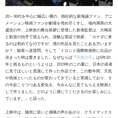
20～30代を中心に幅広い層の、熱狂的な新海誠ファン、アニ
メーション映画ファンが劇場を埋め尽くすし、場内満席の大
盛況の中、上映前の舞台挨拶に登壇した新海監督は、大喝采
と歓迎の拍手で迎えられ、流暢な英語で挨拶。「カナダに来
るのは初めてなのですが、僕の作品を見たことある方います
か？」観客へ逆質問。そして「トロント国際映画祭に出品が
決まった時は驚きました。なぜならば『
天気の子
』は5年10
年と残るものというよりは、2019年のこの夏に、日本の若者
に見てほしいと意識して作った作品です。この数年間、天気
や気候といったものが変わってきていると実感しており、そ
の今起こりつつある変化を、今みんなに見てもらえる映画と
して作りました。どのように感じてくださるのか楽しみにし
ています。」と語った。
上映中は、随所に笑いと感嘆の声があがり、クライマックス