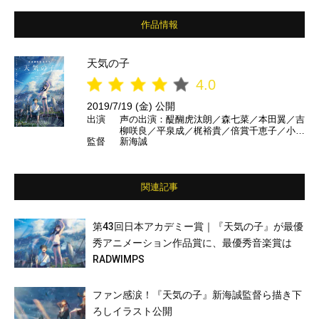
作品情報
天気の子
4.0
2019/7/19 (金) 公開
出演
声の出演：醍醐虎汰朗／森七菜／本田翼／吉
柳咲良／平泉成／梶裕貴／倍賞千恵子／小栗
監督
新海誠
旬 ほか
関連記事
第43回日本アカデミー賞｜『天気の子』が最優
秀アニメーション作品賞に、最優秀音楽賞は
RADWIMPS
ファン感涙！『天気の子』新海誠監督ら描き下
ろしイラスト公開