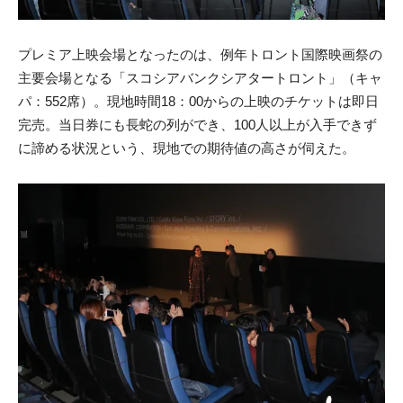
プレミア上映会場となったのは、例年トロント国際映画祭の
主要会場となる「スコシアバンクシアタートロント」（キャ
パ：552席）。現地時間18：00からの上映のチケットは即日
完売。当日券にも長蛇の列ができ、100人以上が入手できず
に諦める状況という、現地での期待値の高さが伺えた。