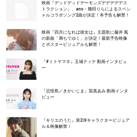
映画『デッドデッドデーモンズデデデデデス
トラクション』、ano・幾田りらによるスペシ
ャルコラボソング2曲が決定！本予告も解禁！
映画『四月になれば彼女は』主題歌に藤井 風
の新曲「満ちてゆく」が決定！最新予告映像
とポスタービジュアルも解禁！
『#ミトヤマネ』玉城ティナ 動画インタビュ
ー
『忌怪島／きかいじま』當真あみ 動画インタ
ビュー
『キリエのうた』第2弾キャラクタービジュア
ル＆映像解禁！