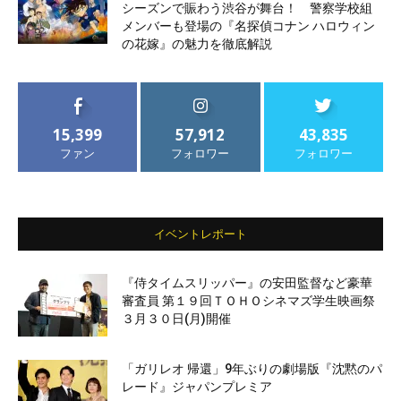
シーズンで賑わう渋谷が舞台！ 警察学校組
メンバーも登場の『名探偵コナン ハロウィン
の花嫁』の魅力を徹底解説
15,399
57,912
43,835
ファン
フォロワー
フォロワー
イベントレポート
『侍タイムスリッパー』の安田監督など豪華
審査員 第１９回ＴＯＨＯシネマズ学生映画祭
３月３０日(月)開催
「ガリレオ 帰還」9年ぶりの劇場版『沈黙のパ
レード』ジャパンプレミア