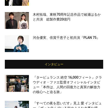
木村拓哉、東映70周年記念作品で綾瀬はるか
と共演 総製作費20億円
河合優実、倍賞千恵子と初共演『PLAN 75』
インタビュー
『タービュランス 絶空 16,000フィート』クラ
ウディオ・ファエ監督オフィシャルインタビ
ュー「本作は、人間の回復力と真実の解放力
の核心へと迫る旅」
『すべての夜を思いだす』見上 愛 インタビュ