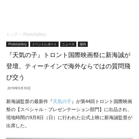
トップ
PhotoGallery
PhotoGallery
イベントレポート
ニュース
国内
『天気の子』トロント国際映画祭に新海誠が
登壇、ティーチインで海外ならではの質問飛
び交う
2019年9月10日
新海誠監督の最新作『
天気の子
』が第44回トロント国際映画
祭の【スペシャル・プレゼンテーション部門】に出品され、
現地時間の9月8日（日）に行われた公式上映に新海誠監督が
出席した。