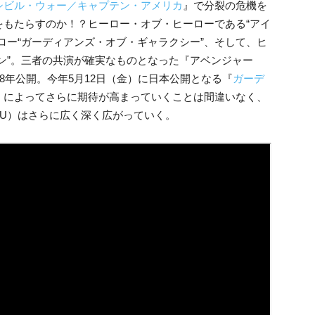
シビル・ウォー／キャプテン・アメリカ
』で分裂
の危機を
をもたらすのか！？
ヒーロー・オブ・ヒーローである“アイ
ロー“ガーディアンズ・オブ・ギャラクシー”、そして、
ヒ
ン”。三者の共演が確
実なものとなった『アベンジャー
18年公開。今年5月12日（金）に日本公開となる『
ガーデ
』
によってさらに期待が高まって
いくことは間違いなく、
U）
はさらに広く深く広がっていく。