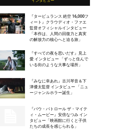
インタビュー
『タービュランス 絶空 16,000フ
ィート』クラウディオ・ファエ
監督オフィシャルインタビュー
「本作は、人間の回復力と真実
の解放力の核心へと迫る旅」
『すべての夜を思いだす』見上
愛 インタビュー 「ずっと住んで
いる街のような大事な場所」
『みなに幸あれ』古川琴音＆下
津優太監督 インタビュー 「ニュ
ージャンルホラー誕生」
『パウ・パトロール ザ・マイテ
ィ・ムービー』安倍なつみ イン
タビュー「映画館に行くと子供
たちの成長を感じられる」