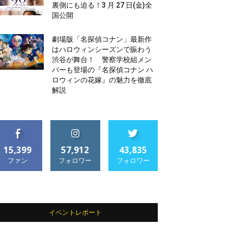
裏側にも迫る！3 月 27 日(金)全
国公開
劇場版「名探偵コナン」最新作
はハロウィンシーズンで賑わう
渋谷が舞台！ 警察学校組メン
バーも登場の『名探偵コナン ハ
ロウィンの花嫁』の魅力を徹底
解説
15,399
57,912
43,835
ファン
フォロワー
フォロワー
イベントレポート