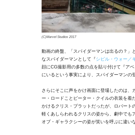
(C)Marvel Studios 2017
動画の終盤、「スパイダーマンは出るの？」
なス
パイダーマンとして『
シビル・ウォー／
顔にCG撮影用の多数の点を貼り付けて『アベ
にいるという事
実により、スパイダーマンの
さらにそこに声をかけ画面
に登場したのは、
ー・ロードことピーター・クイルの衣装を着
かけるク
リス・プラットだったが、ロバート
軽くあしらわれるクリスの姿から、劇中でも
オブ・ギャラクシー
の姿が笑いを呼ぶに違い