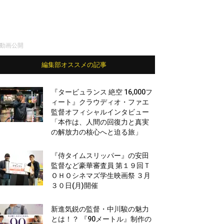
が動画公開
編集部オススメの記事
『タービュランス 絶空 16,000フ
ィート』クラウディオ・ファエ
監督オフィシャルインタビュー
「本作は、人間の回復力と真実
の解放力の核心へと迫る旅」
『侍タイムスリッパー』の安田
監督など豪華審査員 第１９回Ｔ
ＯＨＯシネマズ学生映画祭 ３月
３０日(月)開催
新進気鋭の監督・中川駿の魅力
とは！？ 『90メートル』制作の