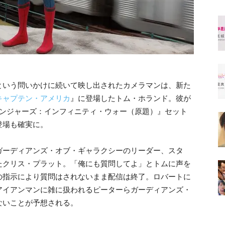
という問いかけに続いて映し出されたカメラマンは、新た
キャプテン・アメリカ
』に登場
したトム・ホランド。彼が
ンジャーズ：インフィニティ・ウォー（原題）』セット
登場も確実に。
ガーディアンズ・オブ・ギャラクシーのリーダー、ス
タ
たクリス・プラット。
「俺にも質問してよ」とトムに声を
の指示により質問はされないまま配
信は終了。ロバートに
アイ
アンマンに雑に扱われるピーターらガーディアンズ・
ないことが予想される。