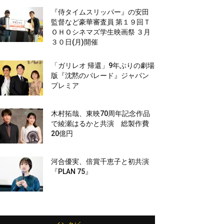
『侍タイムスリッパー』の安田
監督など豪華審査員 第１９回Ｔ
ＯＨＯシネマズ学生映画祭 ３月
３０日(月)開催
「ガリレオ 帰還」9年ぶりの劇場
版『沈黙のパレード』ジャパン
プレミア
木村拓哉、東映70周年記念作品
で綾瀬はるかと共演 総製作費
20億円
河合優実、倍賞千恵子と初共演
『PLAN 75』