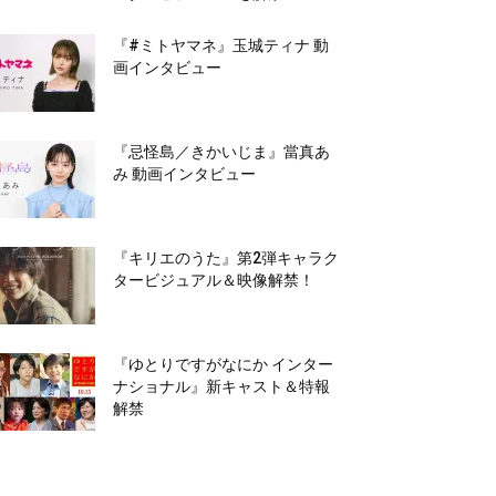
『#ミトヤマネ』玉城ティナ 動
画インタビュー
『忌怪島／きかいじま』當真あ
み 動画インタビュー
『キリエのうた』第2弾キャラク
タービジュアル＆映像解禁！
『ゆとりですがなにか インター
ナショナル』新キャスト＆特報
解禁