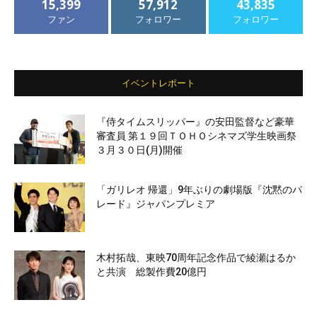
15,399
57,912
43,835
ファン
フォロワー
フォロワー
イベントレポート
『侍タイムスリッパー』の安田監督など豪華
審査員 第１９回ＴＯＨＯシネマズ学生映画祭
３月３０日(月)開催
「ガリレオ 帰還」9年ぶりの劇場版『沈黙のパ
レード』ジャパンプレミア
木村拓哉、東映70周年記念作品で綾瀬はるか
と共演 総製作費20億円