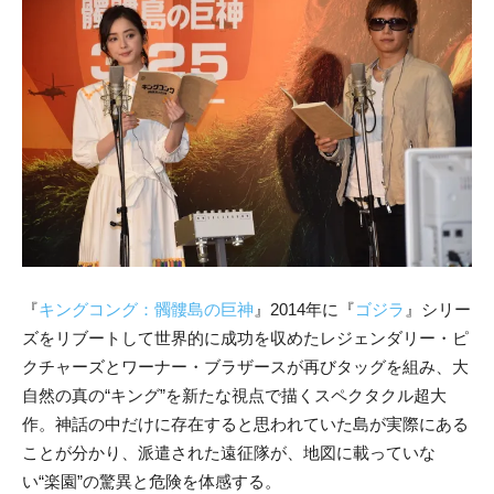
『
キングコング：髑髏島の巨神
』2014年に『
ゴジラ
』シリー
ズをリブートして世界的に成功を収めたレジェンダリー・ピ
クチャーズとワーナー・ブラザースが再びタッグを組み、大
自然の真の“キング”を新たな視点で描くスペクタクル超大
作。神話の中だけに存在すると思われていた島が実際にある
ことが分かり、派遣された遠征隊が、地図に載っていな
い“楽園”の驚異と危険を体感する。