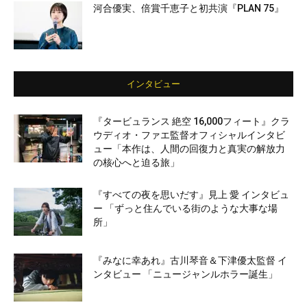
河合優実、倍賞千恵子と初共演『PLAN 75』
インタビュー
『タービュランス 絶空 16,000フィート』クラ
ウディオ・ファエ監督オフィシャルインタビ
ュー「本作は、人間の回復力と真実の解放力
の核心へと迫る旅」
『すべての夜を思いだす』見上 愛 インタビュ
ー 「ずっと住んでいる街のような大事な場
所」
『みなに幸あれ』古川琴音＆下津優太監督 イ
ンタビュー 「ニュージャンルホラー誕生」