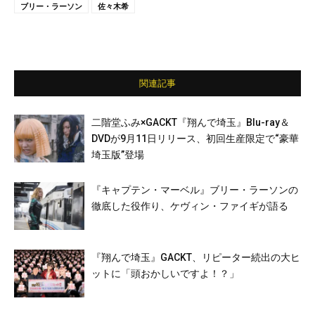
ブリー・ラーソン
佐々木希
関連記事
二階堂ふみ×GACKT『翔んで埼玉』Blu-ray＆
DVDが9月11日リリース、初回生産限定で“豪華
埼玉版”登場
『キャプテン・マーベル』ブリー・ラーソンの
徹底した役作り、ケヴィン・ファイギが語る
『翔んで埼玉』GACKT、リピーター続出の大ヒ
ットに「頭おかしいですよ！？」