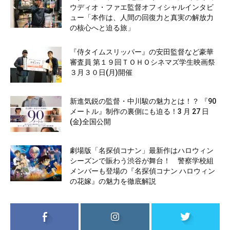
ウディオ・ファエ監督オフィシャルインタビ
ュー「本作は、人間の回復力と真実の解放力
の核心へと迫る旅」
『侍タイムスリッパー』の安田監督など豪華
審査員 第１９回ＴＯＨＯシネマズ学生映画祭
３月３０日(月)開催
新進気鋭の監督・中川駿の魅力とは！？ 『90
メートル』制作の裏側にも迫る！3 月 27 日
(金)全国公開
劇場版「名探偵コナン」最新作はハロウィン
シーズンで賑わう渋谷が舞台！ 警察学校組
メンバーも登場の『名探偵コナン ハロウィン
の花嫁』の魅力を徹底解説