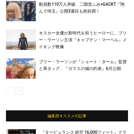
動員数110万人突破、二階堂ふみ×GACKT『翔
んで埼玉』公開3週目も絶好調！
オスカー女優が新時代を担うヒーローに、ブリ
ー・ラーソン主演『キャプテン・マーベル』メ
イキング映像
ブリー・ラーソンが『ショート・ターム』監督
と再タッグ、『ガラスの城の約束』6月公開
編集部オススメの記事
『タービュランス 絶空 16,000フィート』クラ