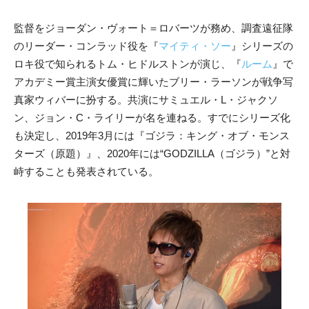
監督をジョーダン・ヴォート＝ロバーツが務め、調査遠征隊
のリーダー・コンラッド役を『
マイティ・ソー
』シリーズの
ロキ役で知られるトム・ヒドルストンが演じ、『
ルーム
』で
アカデミー賞主演女優賞に輝いたブリー・ラーソンが戦争写
真家ウィバーに扮する。共演にサミュエル・L・ジャクソ
ン、ジョン・C・ライリーが名を連ねる。すでにシリーズ化
も決定し、2019年3月には『ゴジラ：キング・オブ・モンス
ターズ（原題）』、2020年には“GODZILLA（ゴジラ）”と対
峙することも発表されている。