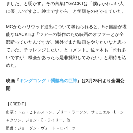
ました」と明かす。その言葉にGACKTは「僕はかわいい人
に優しいですよ。紳士ですから」と笑顔をのぞかせていた。
MCからハリウッド進出について尋ねられると、5ヶ国語が堪
能なGACKTは「ツアーの製作のため映画のオファーとか全
部断っていたんですが、海外でまた映画をやりたいなと思っ
ていた。チャレンジしたい」とコメント。佐々木も「恐れ多
いですが、機会があったら是非挑戦してみたい」と期待を込
めた。
映画『
キングコング：髑髏島の巨神
』は3月25日より全国公
開
【CREDIT】
出演：トム・ヒドルストン、ブリー・ラーソン、サミュエル・L・ジ
ャクソン、ジョン・C・ライリー、他
監督：ジョーダン・ヴォート＝ロバーツ