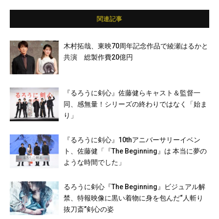
関連記事
木村拓哉、東映70周年記念作品で綾瀬はるかと
共演 総製作費20億円
『るろうに剣心』佐藤健らキャスト＆監督一
同、感無量！シリーズの終わりではなく「始ま
り」
『るろうに剣心』10thアニバーサリーイベン
ト、佐藤健「『The Beginning』は 本当に夢の
ような時間でした」
るろうに剣心『The Beginning』ビジュアル解
禁、特報映像に黒い着物に身を包んだ“人斬り
抜刀斎”剣心の姿