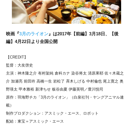
映画『
3月のライオン
』は2017年【前編】3月18日、【後
編】4月22日より全国公開
【CREDIT】
監督：大友啓史
主演：神木隆之介 有村架純 倉科カナ 染谷将太 清原果耶 佐々木蔵之
介 加瀬亮 前田吟 高橋一生 岩松了 斉木しげる 中村倫也 尾上寛之 奥
野瑛太 甲本雅裕 新津ちせ 板谷由夏 伊藤英明／豊川悦司
原作：羽海野チカ「3月のライオン」（白泉社刊・ヤングアニマル連
載）
制作プロダクション：アスミック・エース、ロボット
配給：東宝＝アスミック・エース