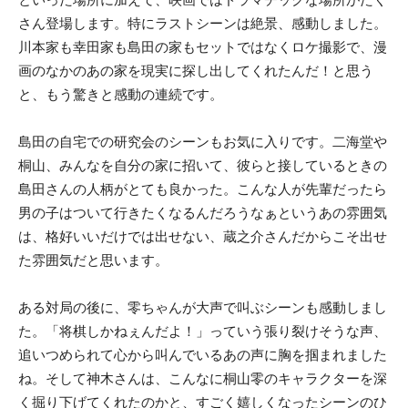
さん登場します。特にラストシーンは絶景、感動しました。
川本家も幸田家も島田の家もセットではなくロケ撮影で、漫
画のなかのあの家を現実に探し出してくれたんだ！と思う
と、もう驚きと感動の連続です。
島田の自宅での研究会のシーンもお気に入りです。二海堂や
桐山、みんなを自分の家に招いて、彼らと接しているときの
島田さんの人柄がとても良かった。こんな人が先輩だったら
男の子はついて行きたくなるんだろうなぁというあの雰囲気
は、格好いいだけでは出せない、蔵之介さんだからこそ出せ
た雰囲気だと思います。
ある対局の後に、零ちゃんが大声で叫ぶシーンも感動しまし
た。「将棋しかねぇんだよ！」っていう張り裂けそうな声、
追いつめられて心から叫んでいるあの声に胸を掴まれました
ね。そして神木さんは、こんなに桐山零のキャラクターを深
く掘り下げてくれたのかと、すごく嬉しくなったシーンのひ