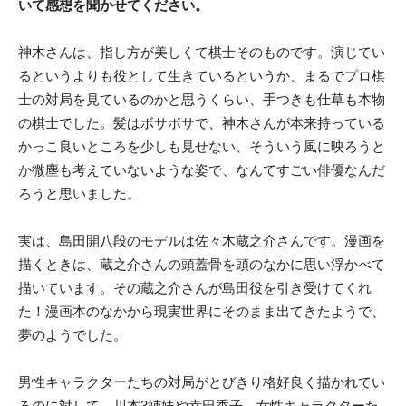
いて感想を聞かせてください。
神木さんは、指し方が美しくて棋士そのものです。演じてい
るというよりも役として生きているというか、まるでプロ棋
士の対局を見ているのかと思うくらい、手つきも仕草も本物
の棋士でした。髪はボサボサで、神木さんが本来持っている
かっこ良いところを少しも見せない、そういう風に映ろうと
か微塵も考えていないような姿で、なんてすごい俳優なんだ
ろうと思いました。
実は、島田開八段のモデルは佐々木蔵之介さんです。漫画を
描くときは、蔵之介さんの頭蓋骨を頭のなかに思い浮かべて
描いています。その蔵之介さんが島田役を引き受けてくれ
た！漫画本のなかから現実世界にそのまま出てきたようで、
夢のようでした。
男性キャラクターたちの対局がとびきり格好良く描かれてい
るのに対して、川本3姉妹や幸田香子、女性キャラクターた