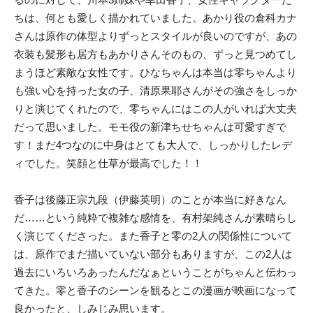
ちは、何とも愛しく描かれていました。あかり役の倉科カナ
さんは原作の体型よりずっとスタイルが良いのですが、あの
衣装も髪形も居方もあかりさんそのもの、ずっと見つめてし
まうほど素敵な女性です。ひなちゃんは本当は零ちゃんより
も強い心を持った女の子、清原果耶さんがその強さをしっか
りと演じてくれたので、零ちゃんにはこの人がいれば大丈夫
だって思いました。モモ役の新津ちせちゃんは可愛すぎで
す！まだ4つなのに中身はとても大人で、しっかりしたレデ
ィでした。笑顔と仕草が最高でした！！
香子は後藤正宗九段（伊藤英明）のことが本当に好きなん
だ……という純粋で複雑な感情を、有村架純さんが素晴らし
く演じてくださった。また香子と零の2人の関係性について
は、原作でまだ描いていない部分もありますが、この2人は
過去にいろいろあったんだなぁということがちゃんと伝わっ
てきた。零と香子のシーンを観るとこの漫画が映画になって
良かったと、しみじみ思います。