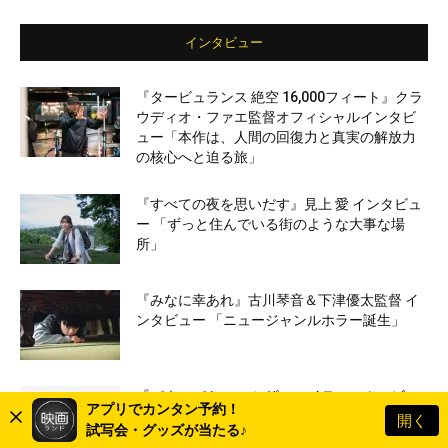
インタビュー
『タービュランス 絶空 16,000フィート』クラ
ウディオ・ファエ監督オフィシャルインタビ
ュー「本作は、人間の回復力と真実の解放力
の核心へと迫る旅」
『すべての夜を思いだす』見上 愛 インタビュ
ー 「ずっと住んでいる街のような大事な場
所」
『みなに幸あれ』古川琴音＆下津優太監督 イ
ンタビュー 「ニュージャンルホラー誕生」
『パウ・パトロール ザ・マイティ・ムービ
アプリでカンタン予約！
ー』安倍なつみ インタビュー「映画館に行く
開く
試写会・グッズが当たる♪
と子供たちの成長を感じられる」