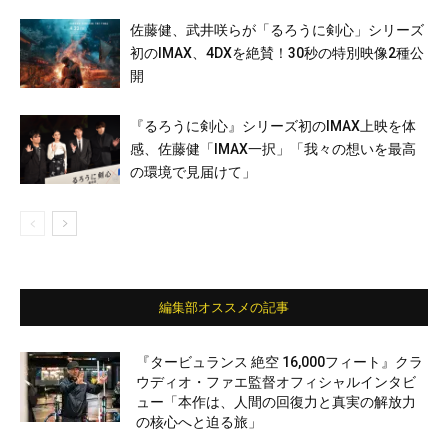
佐藤健、武井咲らが「るろうに剣心」シリーズ
初のIMAX、4DXを絶賛！30秒の特別映像2種公
開
『るろうに剣心』シリーズ初のIMAX上映を体
感、佐藤健「IMAX一択」「我々の想いを最高
の環境で見届けて」
編集部オススメの記事
『タービュランス 絶空 16,000フィート』クラ
ウディオ・ファエ監督オフィシャルインタビ
ュー「本作は、人間の回復力と真実の解放力
の核心へと迫る旅」