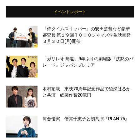
イベントレポート
『侍タイムスリッパー』の安田監督など豪華
審査員 第１９回ＴＯＨＯシネマズ学生映画祭
３月３０日(月)開催
「ガリレオ 帰還」9年ぶりの劇場版『沈黙のパ
レード』ジャパンプレミア
木村拓哉、東映70周年記念作品で綾瀬はるか
と共演 総製作費20億円
河合優実、倍賞千恵子と初共演『PLAN 75』