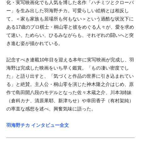
化・実写映画化でも人気を博した名作「ハチミツとクローバ
ー」を生み出した羽海野チカ。可愛らしい絵柄とは相反し
て、＜家も家族も居場所も何もない＞という過酷な状況下に
ある17歳のプロ棋士・桐山零と彼をめぐる人々が、愛を求め
て迷い、ためらい、ひるみながらも、それぞれの闘いへと突
き進む姿が描かれている。
記念すべき連載10年目を迎える本年に実写映画が完成し、羽
海野は完成した映画をいち早く鑑賞。「もの凄い密度でし
た」と語り出すと、「気づくと作品の世界に引き込まれてい
る」と絶賛。主人公・桐山零を演じた神木隆之介はじめ、原
作で島田開八段のモデルとなった佐々木蔵之介、川本3姉妹
（倉科カナ、清原果耶、新津ちせ）や幸田香子（有村架純）
の率直な感想を述べ、興奮気味に語った。
羽海野チカ インタビュー全文