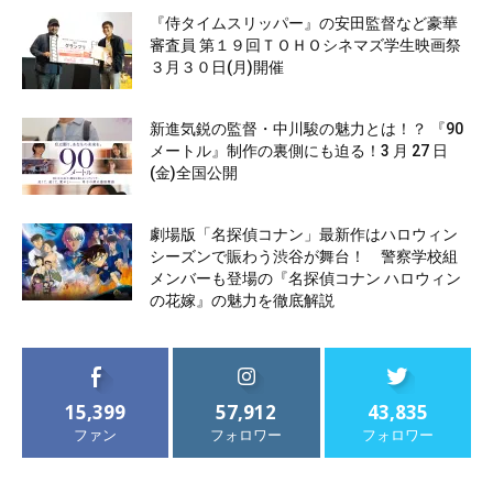
『侍タイムスリッパー』の安田監督など豪華
審査員 第１９回ＴＯＨＯシネマズ学生映画祭
３月３０日(月)開催
新進気鋭の監督・中川駿の魅力とは！？ 『90
メートル』制作の裏側にも迫る！3 月 27 日
(金)全国公開
劇場版「名探偵コナン」最新作はハロウィン
シーズンで賑わう渋谷が舞台！ 警察学校組
メンバーも登場の『名探偵コナン ハロウィン
の花嫁』の魅力を徹底解説
15,399
57,912
43,835
ファン
フォロワー
フォロワー