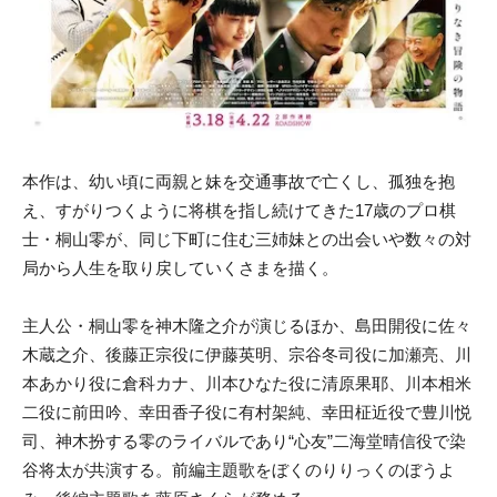
本作は、幼い頃に両親と妹を交通事故で亡くし、孤独を抱
え、すがりつくように将棋を指し続けてきた17歳のプロ棋
士・桐山零が、同じ下町に住む三姉妹との出会いや数々の対
局から人生を取り戻していくさまを描く。
主人公・桐山零を神木隆之介が演じるほか、島田開役に佐々
木蔵之介、後藤正宗役に伊藤英明、宗谷冬司役に加瀬亮、川
本あかり役に倉科カナ、川本ひなた役に清原果耶、川本相米
二役に前田吟、幸田香子役に有村架純、幸田柾近役で豊川悦
司、神木扮する零のライバルであり“心友”二海堂晴信役で染
谷将太が共演する。前編主題歌をぼくのりりっくのぼうよ