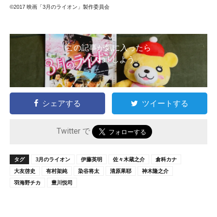
©2017 映画「3月のライオン」製作委員会
この記事が気に入ったら
いいね ! しよう
シェアする
ツイートする
Twitter で
タグ
3月のライオン
伊藤英明
佐々木蔵之介
倉科カナ
大友啓史
有村架純
染谷将太
清原果耶
神木隆之介
羽海野チカ
豊川悦司