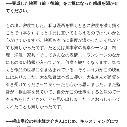
──完成した映画（前・後編）をご覧になった感想を聞かせ
てください。
もの凄い密度でした。私は漫画を描くときに密度を濃く描く
ことで（本を）ずっと手元に置いてもらえるのではないかと
心がけていますが、映画も本当に密度が濃かった。それがと
ても嬉しかったです。たとえば川本家の食卓シーンは、料
理・洋服・家具・そしてみんなの表情……ワンシーンのなか
にもの凄い情報が入っていて、何度も観たくなります。気づ
くと作品の世界に引き込まれている…そういう力がこの映画
にはありました。大友監督は本当に凄い、大友さんが監督を
引き受けてくださって良かったと心から思いました。また監
督が「桐山零を見ていて、自分がこの仕事をすると決めて一
本立ちをしたときのことを思い出しました」とおっしゃって
くれたことも嬉しかったです。
──桐山零役の神木隆之介さんはじめ、キャスティングにつ