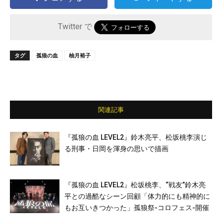
Twitter で
タグ
孤狼の血
柚月裕子
関連記事
『孤狼の血 LEVEL2』鈴木亮平、松坂桃李演じ
る刑事・日岡を渾身の思いで描画
『孤狼の血 LEVEL2』松坂桃李、“戦友”鈴木亮
平との過酷なシーン回顧「体力的にも精神的に
もお互いきつかった」孤狼祭-コロフェス-開催