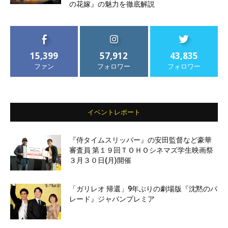
の花嫁』の魅力を徹底解説
15,399
57,912
43,835
ファン
フォロワー
フォロワー
イベントレポート
『侍タイムスリッパー』の安田監督など豪華
審査員 第１９回ＴＯＨＯシネマズ学生映画祭
３月３０日(月)開催
「ガリレオ 帰還」9年ぶりの劇場版『沈黙のパ
レード』ジャパンプレミア