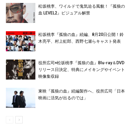
松坂桃李、ワイルドで鬼気迫る風貌！『孤狼の
血 LEVEL2』ビジュアル解禁
松坂桃李『孤狼の血』続編、8月20日公開！鈴
木亮平、村上虹郎、西野七瀬らキャスト発表
役所広司×松坂桃李『孤狼の血』Blu-ray＆DVD
リリース日決定、特典にメイキングやイベント
映像集収録
東映『孤狼の血』続編製作へ、役所広司「日本
映画に活気が出るのでは」