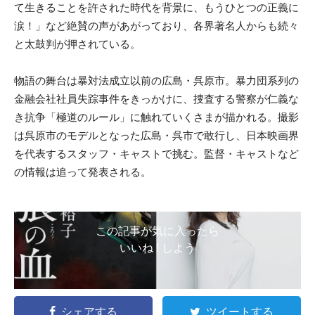
て生きることを許された時代を背景に、もうひとつの正義に
涙！」など絶賛の声があがっており、各界著名人からも続々
と太鼓判が押されている。
物語の舞台は暴対法成立以前の広島・呉原市。暴力団系列の
金融会社社員失踪事件をきっかけに、捜査する警察が仁義な
き抗争「極道のルール」に触れていくさまが描かれる。撮影
は呉原市のモデルとなった広島・呉市で敢行し、日本映画界
を代表するスタッフ・キャストで挑む。監督・キャストなど
の情報は追って発表される。
この記事が気に入ったら
いいね ! しよう
シェアする
ツイートする