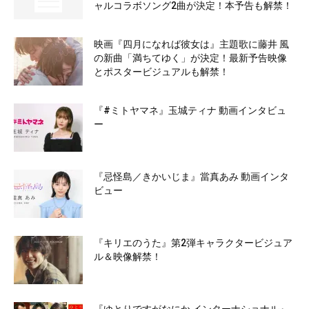
ャルコラボソング2曲が決定！本予告も解禁！
映画『四月になれば彼女は』主題歌に藤井 風
の新曲「満ちてゆく」が決定！最新予告映像
とポスタービジュアルも解禁！
『#ミトヤマネ』玉城ティナ 動画インタビュ
ー
『忌怪島／きかいじま』當真あみ 動画インタ
ビュー
『キリエのうた』第2弾キャラクタービジュア
ル＆映像解禁！
『ゆとりですがなにか インターナショナル』