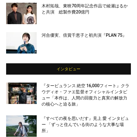
木村拓哉、東映70周年記念作品で綾瀬はるか
と共演 総製作費20億円
河合優実、倍賞千恵子と初共演『PLAN 75』
インタビュー
『タービュランス 絶空 16,000フィート』クラ
ウディオ・ファエ監督オフィシャルインタビ
ュー「本作は、人間の回復力と真実の解放力
の核心へと迫る旅」
『すべての夜を思いだす』見上 愛 インタビュ
ー 「ずっと住んでいる街のような大事な場
所」