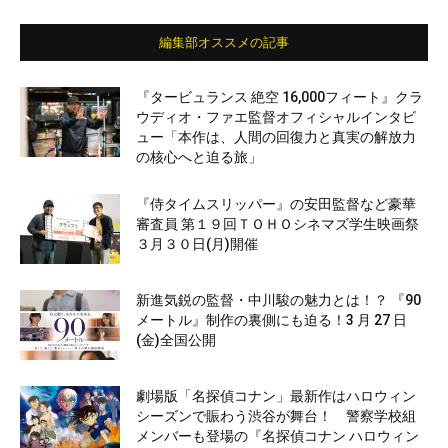
編集部オススメの記事
『タービュランス 絶空 16,000フィート』クラ
ウディオ・ファエ監督オフィシャルインタビ
ュー「本作は、人間の回復力と真実の解放力
の核心へと迫る旅」
『侍タイムスリッパー』の安田監督など豪華
審査員 第１９回ＴＯＨＯシネマズ学生映画祭
３月３０日(月)開催
新進気鋭の監督・中川駿の魅力とは！？ 『90
メートル』制作の裏側にも迫る！3 月 27 日
(金)全国公開
劇場版「名探偵コナン」最新作はハロウィン
シーズンで賑わう渋谷が舞台！ 警察学校組
メンバーも登場の『名探偵コナン ハロウィン