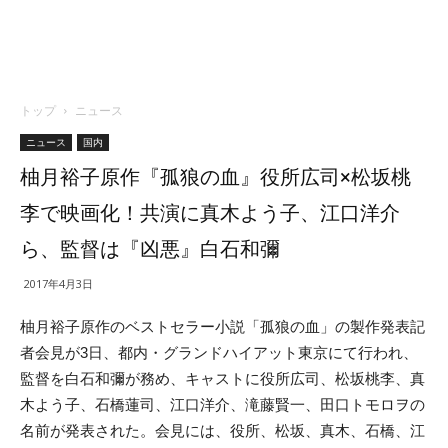
トップ
ニュース
ニュース
国内
柚月裕子原作『孤狼の血』役所広司×松坂桃
李で映画化！共演に真木よう子、江口洋介
ら、監督は『凶悪』白石和彌
2017年4月3日
柚月裕子原作のベストセラー小説「孤狼の血」の製作発表記
者会見が3日、都内・グランドハイアット東京にて行われ、
監督を白石和彌が務め、キャストに役所広司、松坂桃李、真
木よう子、石橋蓮司、江口洋介、滝藤賢一、田口トモロヲの
名前が発表された。会見には、役所、松坂、真木、石橋、江