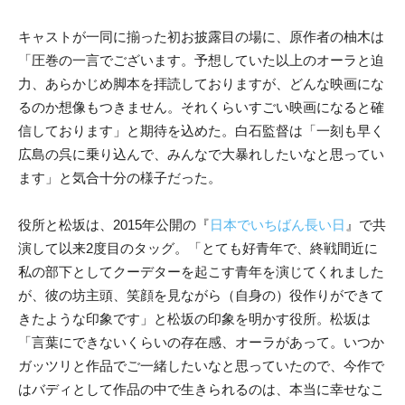
キャストが一同に揃った初お披露目の場に、原作者の柚木は
「圧巻の一言でございます。予想していた以上のオーラと迫
力、あらかじめ脚本を拝読しておりますが、どんな映画にな
るのか想像もつきません。それくらいすごい映画になると確
信しております」と期待を込めた。白石監督は「一刻も早く
広島の呉に乗り込んで、みんなで大暴れしたいなと思ってい
ます」と気合十分の様子だった。
役所と松坂は、2015年公開の『
日本でいちばん長い日
』で共
演して以来2度目のタッグ。「とても好青年で、終戦間近に
私の部下としてクーデターを起こす青年を演じてくれました
が、彼の坊主頭、笑顔を見ながら（自身の）役作りができて
きたような印象です」と松坂の印象を明かす役所。松坂は
「言葉にできないくらいの存在感、オーラがあって。いつか
ガッツリと作品でご一緒したいなと思っていたので、今作で
はバディとして作品の中で生きられるのは、本当に幸せなこ