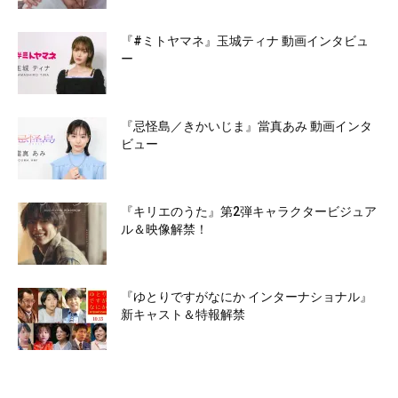
『#ミトヤマネ』玉城ティナ 動画インタビュ
ー
『忌怪島／きかいじま』當真あみ 動画インタ
ビュー
『キリエのうた』第2弾キャラクタービジュア
ル＆映像解禁！
『ゆとりですがなにか インターナショナル』
新キャスト＆特報解禁