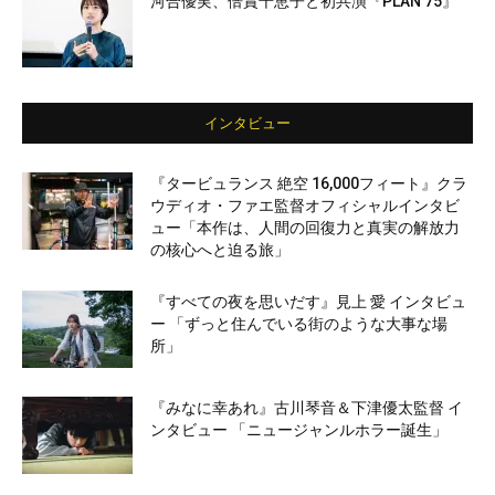
河合優実、倍賞千恵子と初共演『PLAN 75』
インタビュー
『タービュランス 絶空 16,000フィート』クラ
ウディオ・ファエ監督オフィシャルインタビ
ュー「本作は、人間の回復力と真実の解放力
の核心へと迫る旅」
『すべての夜を思いだす』見上 愛 インタビュ
ー 「ずっと住んでいる街のような大事な場
所」
『みなに幸あれ』古川琴音＆下津優太監督 イ
ンタビュー 「ニュージャンルホラー誕生」