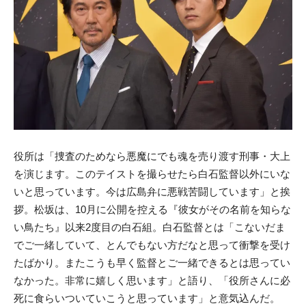
役所は「捜査のためなら悪魔にでも魂を売り渡す刑事・大上
を演じます。このテイストを撮らせたら白石監督以外にいな
いと思っています。今は広島弁に悪戦苦闘しています」と挨
拶。松坂は、10月に公開を控える『彼女がその名前を知らな
い鳥たち』以来2度目の白石組。白石監督とは「こないだま
でご一緒していて、とんでもない方だなと思って衝撃を受け
たばかり。またこうも早く監督とご一緒できるとは思ってい
なかった。非常に嬉しく思います」と語り、「役所さんに必
死に食らいついていこうと思っています」と意気込んだ。