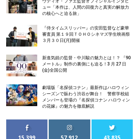
ウディオ・ファエ監督オフィシャルインタビ
ュー「本作は、人間の回復力と真実の解放力
の核心へと迫る旅」
『侍タイムスリッパー』の安田監督など豪華
審査員 第１９回ＴＯＨＯシネマズ学生映画祭
３月３０日(月)開催
新進気鋭の監督・中川駿の魅力とは！？ 『90
メートル』制作の裏側にも迫る！3 月 27 日
(金)全国公開
劇場版「名探偵コナン」最新作はハロウィン
シーズンで賑わう渋谷が舞台！ 警察学校組
メンバーも登場の『名探偵コナン ハロウィン
の花嫁』の魅力を徹底解説
15,399
57,912
43,835