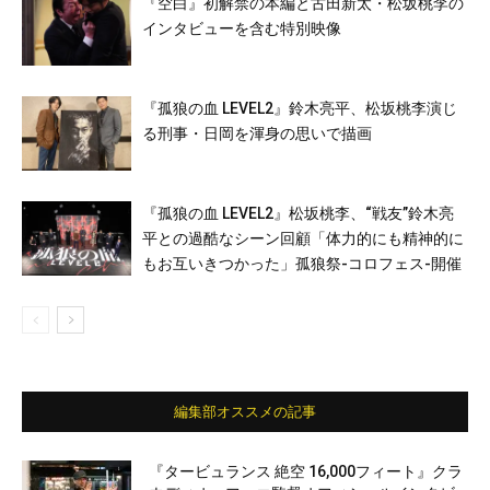
『空白』初解禁の本編と古田新太・松坂桃李の
インタビューを含む特別映像
『孤狼の血 LEVEL2』鈴木亮平、松坂桃李演じ
る刑事・日岡を渾身の思いで描画
『孤狼の血 LEVEL2』松坂桃李、“戦友”鈴木亮
平との過酷なシーン回顧「体力的にも精神的に
もお互いきつかった」孤狼祭-コロフェス-開催
編集部オススメの記事
『タービュランス 絶空 16,000フィート』クラ