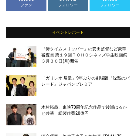
ファン
フォロワー
フォロワー
イベントレポート
『侍タイムスリッパー』の安田監督など豪華
審査員 第１９回ＴＯＨＯシネマズ学生映画祭
３月３０日(月)開催
「ガリレオ 帰還」9年ぶりの劇場版『沈黙のパ
レード』ジャパンプレミア
木村拓哉、東映70周年記念作品で綾瀬はるか
と共演 総製作費20億円