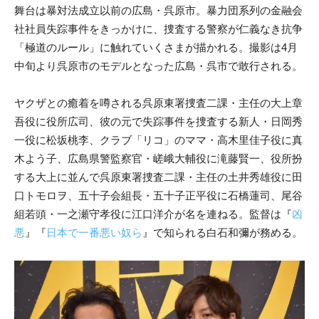
舞台は暴対法成立以前の広島・呉原市。暴力団系列の金融会
社社員失踪事件をきっかけに、捜査する警察が仁義なき抗争
「極道のルール」に触れていくさまが描かれる。撮影は4月
中旬より呉原市のモデルとなった広島・呉市で敢行される。
ヤクザとの癒着を噂される呉原東署捜査二課・主任の大上章
吾役に役所広司、彼の元で失踪事件を捜査する新人・日岡秀
一役に松坂桃李、クラブ「リコ」のママ・高木里佳子役に真
木よう子、広島県警監察官・嵯峨大輔役に滝藤賢一、役所扮
する大上に並んで呉原東署捜査二課・主任の土井秀雄役に田
口トモロヲ、五十子会組長・五十子正平役に石橋蓮司、尾谷
組若頭・一之瀬守孝役に江口洋介が名を連ねる。監督は『
凶
悪
』『
日本で一番悪い奴ら
』で知られる白石和彌が務める。