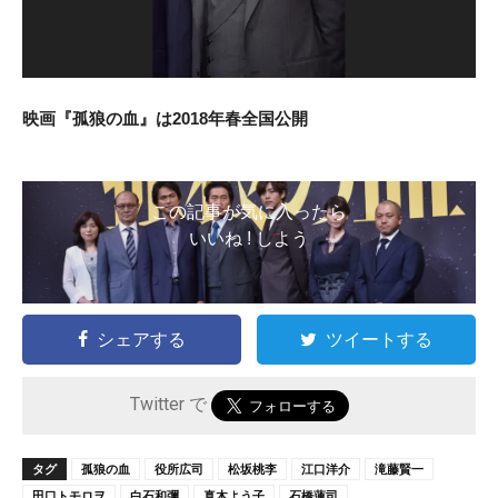
映画『孤狼の血』は2018年春全国公開
この記事が気に入ったら
いいね ! しよう
シェアする
ツイートする
Twitter で
タグ
孤狼の血
役所広司
松坂桃李
江口洋介
滝藤賢一
田口トモロヲ
白石和彌
真木よう子
石橋蓮司