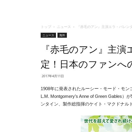
トップ
ニュース
『赤毛のアン』主演エラ・バレン
ニュース
海外
『赤毛のアン』主演
定！日本のファンへ
2017年4月11日
1908年に発表されたルーシー・モード・モ
L.M. Montgomery’s Anne of Gree
ンタイン、製作総指揮のケイト・マクドナル