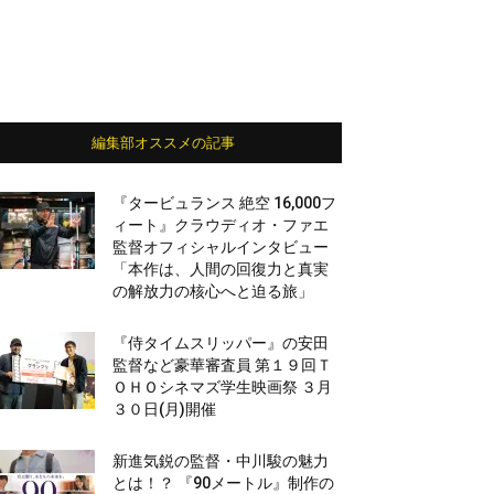
編集部オススメの記事
『タービュランス 絶空 16,000フ
ィート』クラウディオ・ファエ
監督オフィシャルインタビュー
「本作は、人間の回復力と真実
の解放力の核心へと迫る旅」
『侍タイムスリッパー』の安田
監督など豪華審査員 第１９回Ｔ
ＯＨＯシネマズ学生映画祭 ３月
３０日(月)開催
新進気鋭の監督・中川駿の魅力
とは！？ 『90メートル』制作の