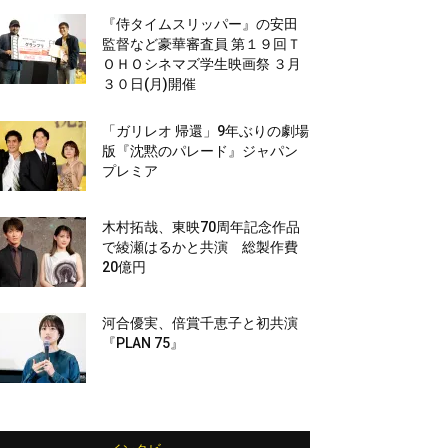
『侍タイムスリッパー』の安田
監督など豪華審査員 第１９回Ｔ
ＯＨＯシネマズ学生映画祭 ３月
３０日(月)開催
「ガリレオ 帰還」9年ぶりの劇場
版『沈黙のパレード』ジャパン
プレミア
木村拓哉、東映70周年記念作品
で綾瀬はるかと共演 総製作費
20億円
河合優実、倍賞千恵子と初共演
『PLAN 75』