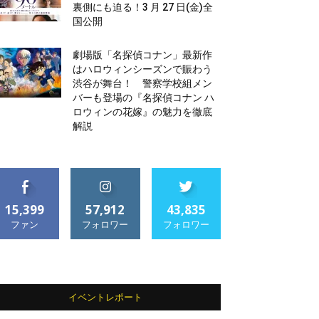
裏側にも迫る！3 月 27 日(金)全
国公開
劇場版「名探偵コナン」最新作
はハロウィンシーズンで賑わう
渋谷が舞台！ 警察学校組メン
バーも登場の『名探偵コナン ハ
ロウィンの花嫁』の魅力を徹底
解説
15,399
57,912
43,835
ファン
フォロワー
フォロワー
イベントレポート