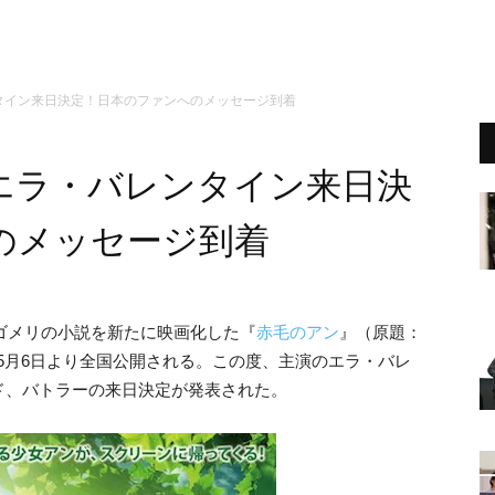
タイン来日決定！日本のファンへのメッセージ到着
エラ・バレンタイン来日決
のメッセージ到着
ンゴメリの小説を新たに映画化した『
赤毛のアン
』（原題：
n Gables）が5月6日より全国公開される。この度、主演のエラ・バレ
ド、バトラーの来日決定が発表された。