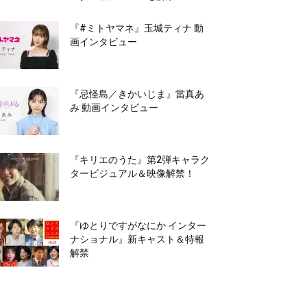
『#ミトヤマネ』玉城ティナ 動
画インタビュー
『忌怪島／きかいじま』當真あ
み 動画インタビュー
『キリエのうた』第2弾キャラク
タービジュアル＆映像解禁！
『ゆとりですがなにか インター
ナショナル』新キャスト＆特報
解禁