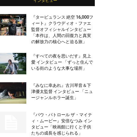
インタビュー
『タービュランス 絶空 16,000フ
ィート』クラウディオ・ファエ
監督オフィシャルインタビュー
「本作は、人間の回復力と真実
の解放力の核心へと迫る旅」
『すべての夜を思いだす』見上
愛 インタビュー 「ずっと住んで
いる街のような大事な場所」
『みなに幸あれ』古川琴音＆下
津優太監督 インタビュー 「ニュ
ージャンルホラー誕生」
『パウ・パトロール ザ・マイテ
ィ・ムービー』安倍なつみ イン
タビュー「映画館に行くと子供
たちの成長を感じられる」