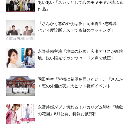
あいあい「スカッとして心のモヤモヤが晴れる
作品」
『さんかく窓の外側は夜』岡田将生×志尊淳、
バディ度診断テストで奇跡のマッチング！
永野芽郁主演『地獄の花園』広瀬アリスが新境
地、鋭い眼光でガンつけ・ドス声で威圧！
岡田将生「皆様に希望を届けたい」、『さんか
く窓の外側は夜』大ヒット祈願イベント
永野芽郁がブチ切れる！バカリズム脚本『地獄
の花園』5月公開、特報お披露目