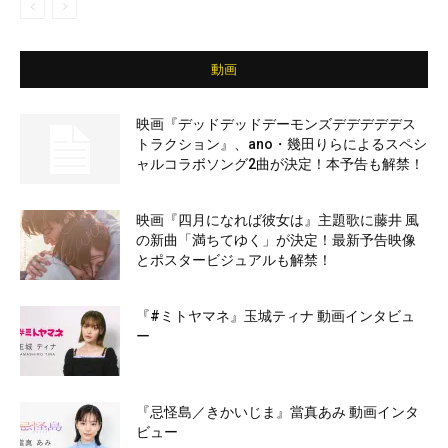
動画
映画『デッドデッドデーモンズデデデデデス
トラクション』、ano・幾田りらによるスペシ
ャルコラボソング2曲が決定！本予告も解禁！
映画『四月になれば彼女は』主題歌に藤井 風
の新曲「満ちてゆく」が決定！最新予告映像
とポスタービジュアルも解禁！
『#ミトヤマネ』玉城ティナ 動画インタビュ
ー
『忌怪島／きかいじま』當真あみ 動画インタ
ビュー