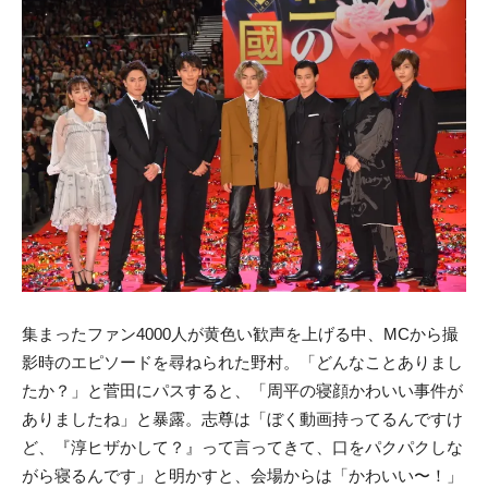
集まったファン4000人が黄色い歓声を上げる中、MCから撮
影時のエピソードを尋ねられた野村。「どんなことありまし
たか？」と菅田にパスすると、「周平の寝顔かわいい事件が
ありましたね」と暴露。志尊は「ぼく動画持ってるんですけ
ど、『淳ヒザかして？』って言ってきて、口をパクパクしな
がら寝るんです」と明かすと、会場からは「かわいい〜！」