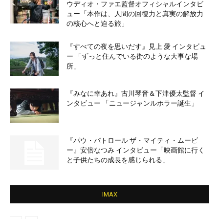
ウディオ・ファエ監督オフィシャルインタビ
ュー「本作は、人間の回復力と真実の解放力
の核心へと迫る旅」
『すべての夜を思いだす』見上 愛 インタビュ
ー 「ずっと住んでいる街のような大事な場
所」
『みなに幸あれ』古川琴音＆下津優太監督 イ
ンタビュー 「ニュージャンルホラー誕生」
『パウ・パトロール ザ・マイティ・ムービ
ー』安倍なつみ インタビュー「映画館に行く
と子供たちの成長を感じられる」
IMAX