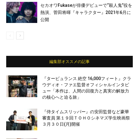
セカオワFukaseが俳優デビューで“殺人鬼”役を
熱演、菅田将暉『キャラクター』2021年6月に
公開
編集部オススメの記事
『タービュランス 絶空 16,000フィート』クラ
ウディオ・ファエ監督オフィシャルインタビ
ュー「本作は、人間の回復力と真実の解放力
の核心へと迫る旅」
『侍タイムスリッパー』の安田監督など豪華
審査員 第１９回ＴＯＨＯシネマズ学生映画祭
３月３０日(月)開催