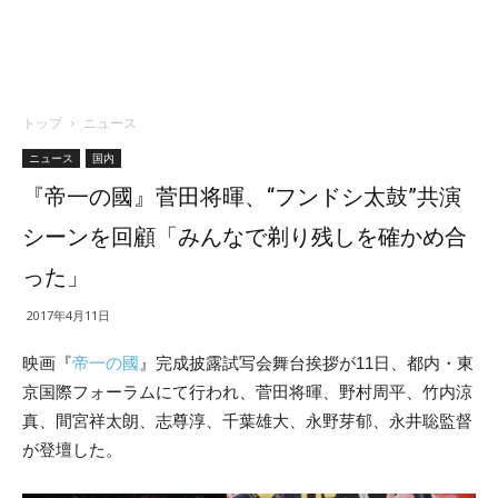
トップ
ニュース
ニュース
国内
『帝一の國』菅田将暉、“フンドシ太鼓”共演
シーンを回顧「みんなで剃り残しを確かめ合
った」
2017年4月11日
映画『
帝一の國
』完成披露試写会舞台挨拶が11日、都内・東
京国際フォーラムにて行われ、菅田将暉、野村周平、竹内涼
真、間宮祥太朗、志尊淳、千葉雄大、永野芽郁、永井聡監督
が登壇した。