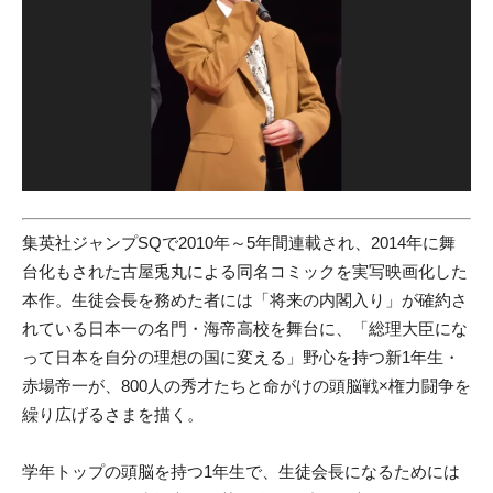
集英社ジャンプSQで2010年～5年間連載され、2014年に舞
台化もされた古屋兎丸による同名コミックを実写映画化した
本作。生徒会長を務めた者には「将来の内閣入り」が確約さ
れている日本一の名門・海帝高校を舞台に、「総理大臣にな
って日本を自分の理想の国に変える」野心を持つ新1年生・
赤場帝一が、800人の秀才たちと命がけの頭脳戦×権力闘争を
繰り広げるさまを描く。
学年トップの頭脳を持つ1年生で、生徒会長になるためには