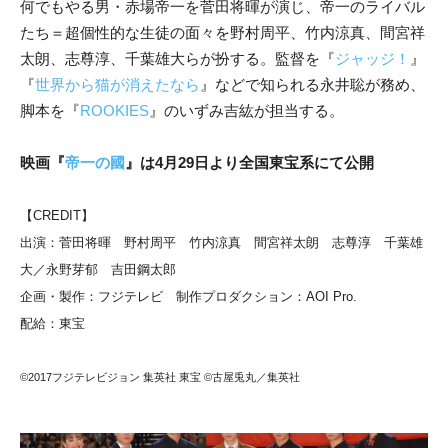
何でもやる男・赤場帝一を菅田将暉が演じ、帝一のライバル
たち＝超個性的な生徒の面々を野村周平、竹内涼真、間宮祥
太朗、志尊淳、千葉雄大らが扮する。監督を『
ジャッジ！
』
『
世界から猫が消えたなら
』などで知られる永井聡が務め、
脚本を『
ROOKIES
』のいずみ吉紘が担当する。
映画『
帝一の國
』は4月29日より全国東宝系にて公開
【CREDIT】
出演：菅田将暉 野村周平 竹内涼真 間宮祥太朗 志尊淳 千葉雄
大／永野芽郁 吉田鋼太郎
企画・製作：フジテレビ 制作プロダクション：AOI Pro.
配給：東宝
©2017フジテレビジョン 集英社 東宝 ©古屋兎丸／集英社