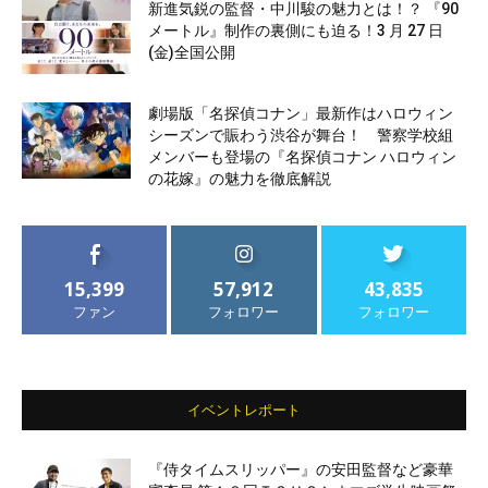
新進気鋭の監督・中川駿の魅力とは！？ 『90
メートル』制作の裏側にも迫る！3 月 27 日
(金)全国公開
劇場版「名探偵コナン」最新作はハロウィン
シーズンで賑わう渋谷が舞台！ 警察学校組
メンバーも登場の『名探偵コナン ハロウィン
の花嫁』の魅力を徹底解説
15,399
57,912
43,835
ファン
フォロワー
フォロワー
イベントレポート
『侍タイムスリッパー』の安田監督など豪華