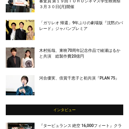
審査員 第１９回ＴＯＨＯシネマズ学生映画祭
３月３０日(月)開催
「ガリレオ 帰還」9年ぶりの劇場版『沈黙のパ
レード』ジャパンプレミア
木村拓哉、東映70周年記念作品で綾瀬はるか
と共演 総製作費20億円
河合優実、倍賞千恵子と初共演『PLAN 75』
インタビュー
『タービュランス 絶空 16,000フィート』クラ