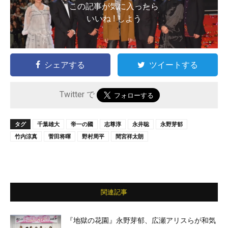
この記事が気に入ったら
いいね ! しよう
シェアする
ツイートする
Twitter で
タグ
千葉雄大
帝一の國
志尊淳
永井聡
永野芽郁
竹内涼真
菅田将暉
野村周平
間宮祥太朗
関連記事
『地獄の花園』永野芽郁、広瀬アリスらが和気