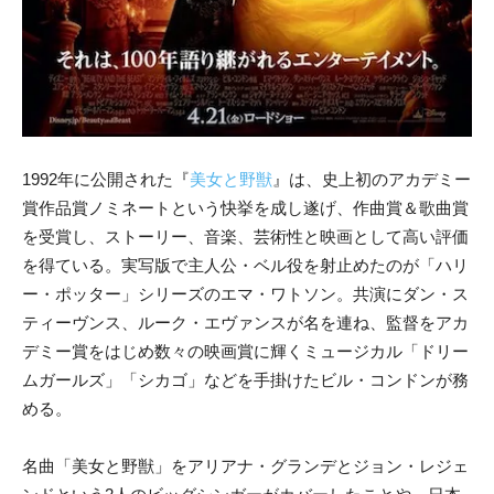
1992年に公開された『
美女と野獣
』は、史上初のアカデミー
賞作品賞ノミネートという快挙を成し遂げ、作曲賞＆歌曲賞
を受賞し、ストーリー、音楽、芸術性と映画として高い評価
を得ている。実写版で主人公・ベル役を射止めたのが「ハリ
ー・ポッター」シリーズのエマ・ワトソン。共演にダン・ス
ティーヴンス、ルーク・エヴァンスが名を連ね、監督をアカ
デミー賞をはじめ数々の映画賞に輝くミュージカル「ドリー
ムガールズ」「シカゴ」などを手掛けたビル・コンドンが務
める。
名曲「美女と野獣」をアリアナ・グランデとジョン・レジェ