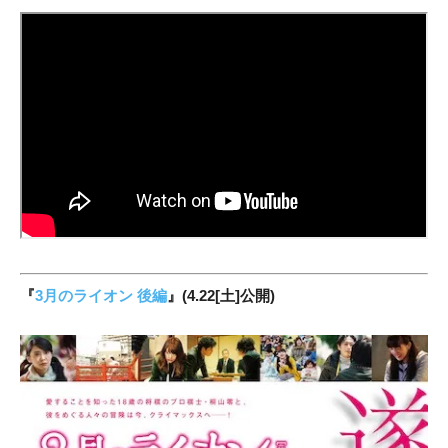
『
3月のライオン 後編
』(4.22[土]公開)