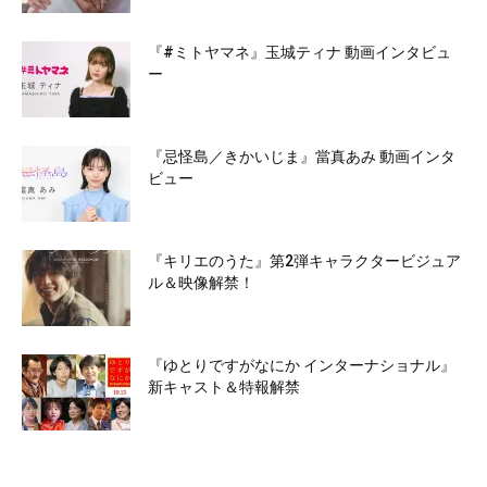
『#ミトヤマネ』玉城ティナ 動画インタビュ
ー
『忌怪島／きかいじま』當真あみ 動画インタ
ビュー
『キリエのうた』第2弾キャラクタービジュア
ル＆映像解禁！
『ゆとりですがなにか インターナショナル』
新キャスト＆特報解禁