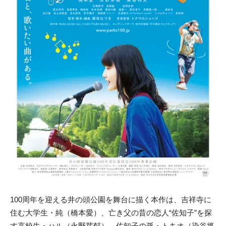
100周年を迎える井の頭公園を舞台に描く本作は、吉祥寺に
住む大学生・純（橋本愛）、亡き父の昔の恋人“佐知子”を探
す高校生・ハル（永野芽郁）、佐知子の孫・トキオ（染谷将