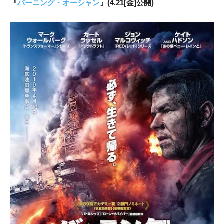
『
バーニング・オーシャン
』(4.21[金]公開)