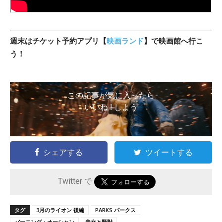
週末はチケット予約アプリ【
映画ランド
】で映画館へ行こ
う！
この記事が気に入ったら
いいね ! しよう
シェアする
ツイートする
Twitter で
タグ
3月のライオン 後編
PARKS パークス
バーニング・オーシャン
美女と野獣