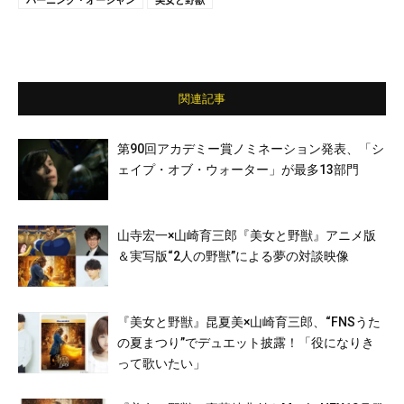
関連記事
第90回アカデミー賞ノミネーション発表、「シ
ェイプ・オブ・ウォーター」が最多13部門
山寺宏一×山崎育三郎『美女と野獣』アニメ版
＆実写版“2人の野獣”による夢の対談映像
『美女と野獣』昆夏美×山崎育三郎、“FNSうた
の夏まつり”でデュエット披露！「役になりき
って歌いたい」