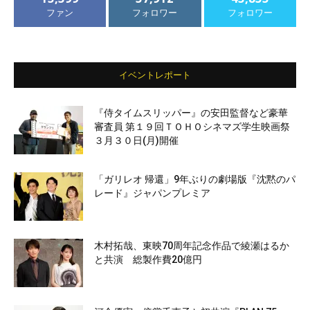
ファン
フォロワー
フォロワー
イベントレポート
『侍タイムスリッパー』の安田監督など豪華
審査員 第１９回ＴＯＨＯシネマズ学生映画祭
３月３０日(月)開催
「ガリレオ 帰還」9年ぶりの劇場版『沈黙のパ
レード』ジャパンプレミア
木村拓哉、東映70周年記念作品で綾瀬はるか
と共演 総製作費20億円