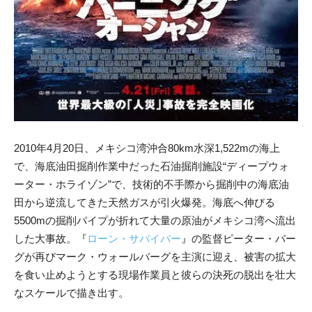
2010年4月20日、メキシコ湾沖合80km水深1,522mの海上
で、海底油田掘削作業中だった石油掘削施設“ディープウォ
ーター・ホライゾン”で、技術的不手際から掘削中の海底油
田から逆流してきた天然ガスが引火爆発。海底へ伸びる
5500mの掘削パイプが折れて大量の原油がメキシコ湾へ流出
した大事故。『
ローン・サバイバー
』の監督ピーター・バー
グが再びマーク・ウォールバーグを主演に迎え、被害の拡大
を食い止めようとする現場作業員と彼らの決死の脱出を壮大
なスケールで描き出す。