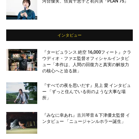
河合優実、倍賞千恵子と初共演『PLAN 75』
インタビュー
『タービュランス 絶空 16,000フィート』クラ
ウディオ・ファエ監督オフィシャルインタビ
ュー「本作は、人間の回復力と真実の解放力
の核心へと迫る旅」
『すべての夜を思いだす』見上 愛 インタビュ
ー 「ずっと住んでいる街のような大事な場
所」
『みなに幸あれ』古川琴音＆下津優太監督 イ
ンタビュー 「ニュージャンルホラー誕生」