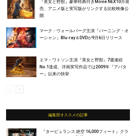
『美女と野獣』豪華特典付きMovie NEX10月発
売、アニメ版と実写版がリンクする比較映像公
開
マーク・ウォールバーグ主演『バーニング・オ
ーシャン』Blu-ray＆DVDが9月6日リリース
エマ・ワトソン主演『美女と野獣』7週連続
No.1達成、洋画実写作品では2009年『アバタ
ー』以来の快挙
編集部オススメの記事
『タービュランス 絶空 16,000フィート』クラ