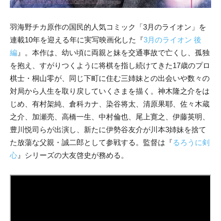
羽海野チカ原作の国民的人気コミック「3月のライオン」を
連載10年を迎える年に実写映画化した『
3月のライオン 後
編
』。本作は、幼い頃に両親と妹を交通事故で亡くし、孤独
を抱え、すがりつくように将棋を指し続けてきた17歳のプロ
棋士・桐山零が、同じ下町に住む三姉妹との出会いや数々の
対局から人生を取り戻していくさまを描く。神木隆之介をは
じめ、有村架純、倉科カナ、染谷将太、清原果耶、佐々木蔵
之介、加瀬亮、高橋一生、中村倫也、尾上寛之、伊藤英明、
豊川悦司らが出演し、新たに伊勢谷友介が川本3姉妹を捨て
た放蕩な父親・誠二郎として参戦する。監督は『
るろうに剣
心
』シリーズの大友啓史が務める。