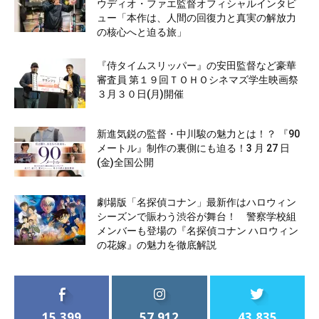
ウディオ・ファエ監督オフィシャルインタビ
ュー「本作は、人間の回復力と真実の解放力
の核心へと迫る旅」
『侍タイムスリッパー』の安田監督など豪華
審査員 第１９回ＴＯＨＯシネマズ学生映画祭
３月３０日(月)開催
新進気鋭の監督・中川駿の魅力とは！？ 『90
メートル』制作の裏側にも迫る！3 月 27 日
(金)全国公開
劇場版「名探偵コナン」最新作はハロウィン
シーズンで賑わう渋谷が舞台！ 警察学校組
メンバーも登場の『名探偵コナン ハロウィン
の花嫁』の魅力を徹底解説
15,399
57,912
43,835