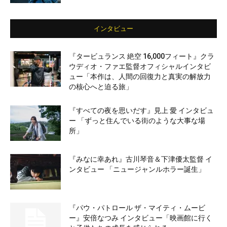
インタビュー
『タービュランス 絶空 16,000フィート』クラ
ウディオ・ファエ監督オフィシャルインタビ
ュー「本作は、人間の回復力と真実の解放力
の核心へと迫る旅」
『すべての夜を思いだす』見上 愛 インタビュ
ー 「ずっと住んでいる街のような大事な場
所」
『みなに幸あれ』古川琴音＆下津優太監督 イ
ンタビュー 「ニュージャンルホラー誕生」
『パウ・パトロール ザ・マイティ・ムービ
ー』安倍なつみ インタビュー「映画館に行く