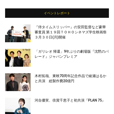
イベントレポート
『侍タイムスリッパー』の安田監督など豪華
審査員 第１９回ＴＯＨＯシネマズ学生映画祭
３月３０日(月)開催
「ガリレオ 帰還」9年ぶりの劇場版『沈黙のパ
レード』ジャパンプレミア
木村拓哉、東映70周年記念作品で綾瀬はるか
と共演 総製作費20億円
河合優実、倍賞千恵子と初共演『PLAN 75』