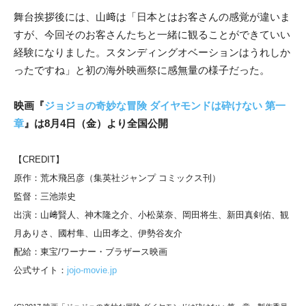
舞台挨拶後には、山﨑は「日本とはお客さんの感覚が違いま
すが、今回そのお客さんたちと一緒に観ることができていい
経験になりました。スタンディングオベーションはうれしか
ったですね」と初の海外映画祭に感無量の様子だった。
映画『
ジョジョの奇妙な冒険 ダイヤモンドは砕けない 第一
章
』は8月4日（金）より全国公開
【CREDIT】
原作：荒木飛呂彦（集英社ジャンプ コミックス刊）
監督：三池崇史
出演：山﨑賢人、神木隆之介、小松菜奈、岡田将生、新田真剣佑、観
月ありさ、國村隼、山田孝之、伊勢谷友介
配給：東宝/ワーナー・ブラザース映画
公式サイト：
jojo-movie.jp