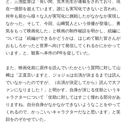
と、三池監督は「長い間、荒木先生が連載をされており、現
在一億部を超えています。誰にも実写化できないと言われ、
何年も前から様々な人が実写化に挑戦したがなかなか実現し
なかった。そして、今回、山﨑賢人という俳優が登場し、勇
気をもって映画化した」と映画の制作秘話を明かし、続編に
ついては「続編ができるかどうかは、はじめて観た皆さんが
おもしろかったと世界へ向けて発信してくれるかにかかって
います」と、観客へ本作のPRを促していた。
また、映画化前に原作を読んでいたかという質問に対して山
﨑は「正直言いますと、ジョジョは出演が決まるまでは読ん
でいなかったのですが、（出演が決定してから）読んで大フ
ァンになりました！」と明かす。自身が演じる仗助というキ
ャラクターについて「仗助に対してはすごく憧れる部分があ
りますね。自分自身がなかなかできないようなことをやって
くれるので、かっこいいキャラクターだなと思います」と笑
顔をのぞかせていた。