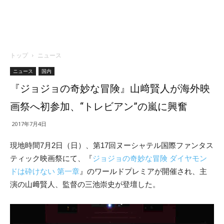
トップ
ニュース
ニュース
国内
『ジョジョの奇妙な冒険』山﨑賢人が海外映
画祭へ初参加、“トレビアン”の嵐に興奮
2017年7月4日
現地時間7月2日（日）、第17回ヌーシャテル国際ファンタス
ティック映画祭にて、『
ジョジョの奇妙な冒険 ダイヤモン
ドは砕けない 第一章
』のワールドプレミアが開催され、主
演の山﨑賢人、監督の三池崇史が登壇した。