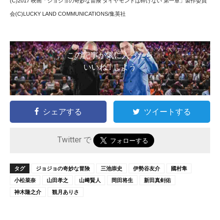
(C)2017 映画「ジョジョの奇妙な冒険 ダイヤモンドは砕けない 第一章」製作委員
会(C)LUCKY LAND COMMUNICATIONS/集英社
この記事が気に入ったら
いいね ! しよう
シェアする
ツイートする
Twitter で
タグ
ジョジョの奇妙な冒険
三池崇史
伊勢谷友介
國村隼
小松菜奈
山田孝之
山﨑賢人
岡田将生
新田真剣佑
神木隆之介
観月ありさ