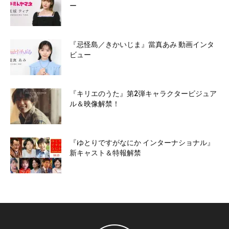
ー
『忌怪島／きかいじま』當真あみ 動画インタ
ビュー
『キリエのうた』第2弾キャラクタービジュア
ル＆映像解禁！
『ゆとりですがなにか インターナショナル』
新キャスト＆特報解禁