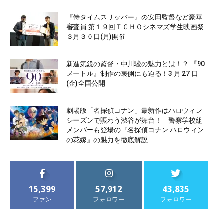
『侍タイムスリッパー』の安田監督など豪華
審査員 第１９回ＴＯＨＯシネマズ学生映画祭
３月３０日(月)開催
新進気鋭の監督・中川駿の魅力とは！？ 『90
メートル』制作の裏側にも迫る！3 月 27 日
(金)全国公開
劇場版「名探偵コナン」最新作はハロウィン
シーズンで賑わう渋谷が舞台！ 警察学校組
メンバーも登場の『名探偵コナン ハロウィン
の花嫁』の魅力を徹底解説
15,399
57,912
43,835
ファン
フォロワー
フォロワー