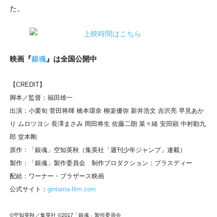
た。
映画『
銀魂
』は全国公開中
【CREDIT】
脚本／監督：福田雄一
出演：小栗旬 菅田将暉 橋本環奈 柳楽優弥 新井浩文 吉沢亮 早見あか
り ムロツヨシ 長澤まさみ 岡田将生 佐藤二朗 菜々緒 安田顕 中村勘九
郎 堂本剛
原作：「銀魂」空知英秋（集英社「週刊少年ジャンプ」連載）
製作：「銀魂」製作委員会 制作プロダクション：プラスディー
配給：ワーナー・ブラザース映画
公式サイト：
gintama-film.com
©空知英秋／集英社 ©2017「銀魂」製作委員会