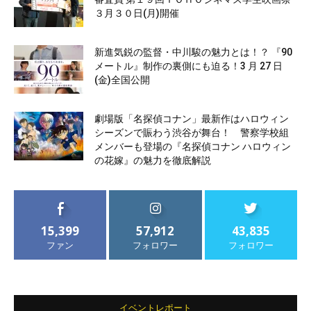
３月３０日(月)開催
新進気鋭の監督・中川駿の魅力とは！？ 『90
メートル』制作の裏側にも迫る！3 月 27 日
(金)全国公開
劇場版「名探偵コナン」最新作はハロウィン
シーズンで賑わう渋谷が舞台！ 警察学校組
メンバーも登場の『名探偵コナン ハロウィン
の花嫁』の魅力を徹底解説
15,399
57,912
43,835
ファン
フォロワー
フォロワー
イベントレポート