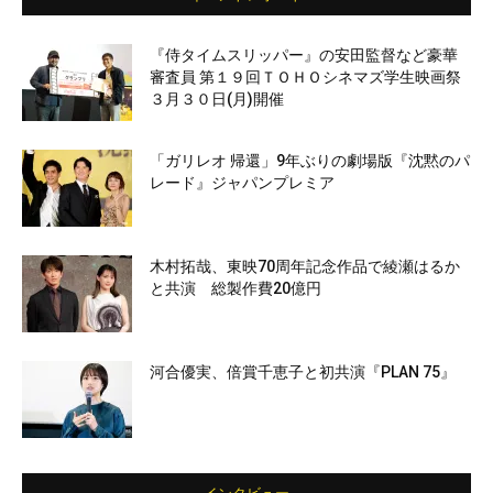
『侍タイムスリッパー』の安田監督など豪華
審査員 第１９回ＴＯＨＯシネマズ学生映画祭
３月３０日(月)開催
「ガリレオ 帰還」9年ぶりの劇場版『沈黙のパ
レード』ジャパンプレミア
木村拓哉、東映70周年記念作品で綾瀬はるか
と共演 総製作費20億円
河合優実、倍賞千恵子と初共演『PLAN 75』