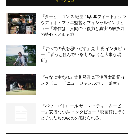
インタビュー
『タービュランス 絶空 16,000フィート』クラ
ウディオ・ファエ監督オフィシャルインタビ
ュー「本作は、人間の回復力と真実の解放力
の核心へと迫る旅」
『すべての夜を思いだす』見上 愛 インタビュ
ー 「ずっと住んでいる街のような大事な場
所」
『みなに幸あれ』古川琴音＆下津優太監督 イ
ンタビュー 「ニュージャンルホラー誕生」
『パウ・パトロール ザ・マイティ・ムービ
ー』安倍なつみ インタビュー「映画館に行く
と子供たちの成長を感じられる」