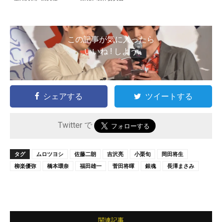
この記事が気に入ったら
いいね ! しよう
シェアする
ツイートする
Twitter で
タグ
ムロツヨシ
佐藤二朗
吉沢亮
小栗旬
岡田将生
柳楽優弥
橋本環奈
福田雄一
菅田将暉
銀魂
長澤まさみ
関連記事