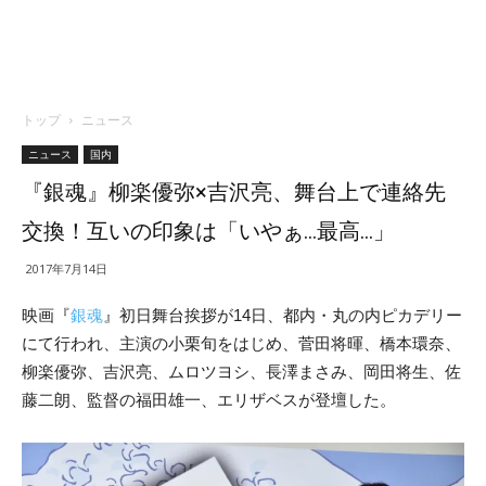
トップ
ニュース
ニュース
国内
『銀魂』柳楽優弥×吉沢亮、舞台上で連絡先
交換！互いの印象は「いやぁ…最高…」
2017年7月14日
映画『
銀魂
』初日舞台挨拶が14日、都内・丸の内ピカデリー
にて行われ、主演の小栗旬をはじめ、菅田将暉、橋本環奈、
柳楽優弥、吉沢亮、ムロツヨシ、長澤まさみ、岡田将生、佐
藤二朗、監督の福田雄一、エリザベスが登壇した。