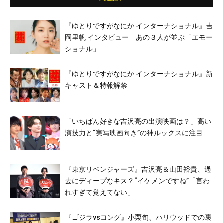
『ゆとりですがなにか インターナショナル』吉
岡里帆 インタビュー あの３人が並ぶ「エモー
ショナル」
『ゆとりですがなにか インターナショナル』新
キャスト＆特報解禁
「いちばん好きな吉沢亮の出演映画は？」高い
演技力と“実写映画向き”の神ルックスに注目
『東京リベンジャーズ』吉沢亮＆山田裕貴、過
去にディープなキス？“イケメンですね”「言わ
れすぎて覚えてない」
『ゴジラvsコング』小栗旬、ハリウッドでの裏