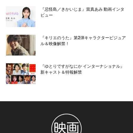
『忌怪島／きかいじま』當真あみ 動画インタ
ビュー
『キリエのうた』第2弾キャラクタービジュア
ル＆映像解禁！
『ゆとりですがなにか インターナショナル』
新キャスト＆特報解禁