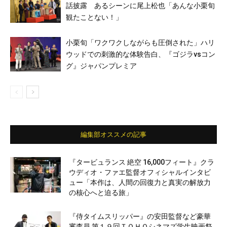
話披露 あるシーンに尾上松也「あんな小栗旬
観たことない！」
小栗旬「ワクワクしながらも圧倒された」ハリ
ウッドでの刺激的な体験告白、『ゴジラvsコン
グ』ジャパンプレミア
編集部オススメの記事
『タービュランス 絶空 16,000フィート』クラ
ウディオ・ファエ監督オフィシャルインタビ
ュー「本作は、人間の回復力と真実の解放力
の核心へと迫る旅」
『侍タイムスリッパー』の安田監督など豪華
審査員 第１９回ＴＯＨＯシネマズ学生映画祭