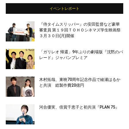
イベントレポート
『侍タイムスリッパー』の安田監督など豪華
審査員 第１９回ＴＯＨＯシネマズ学生映画祭
３月３０日(月)開催
「ガリレオ 帰還」9年ぶりの劇場版『沈黙のパ
レード』ジャパンプレミア
木村拓哉、東映70周年記念作品で綾瀬はるか
と共演 総製作費20億円
河合優実、倍賞千恵子と初共演『PLAN 75』