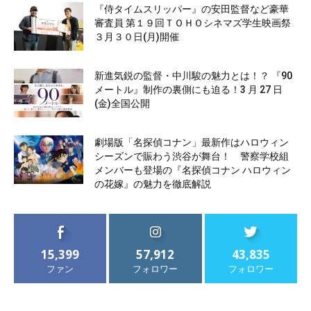
『侍タイムスリッパー』の安田監督など豪華
審査員 第１９回ＴＯＨＯシネマズ学生映画祭
３月３０日(月)開催
新進気鋭の監督・中川駿の魅力とは！？ 『90
メートル』制作の裏側にも迫る！3 月 27 日
(金)全国公開
劇場版「名探偵コナン」最新作はハロウィン
シーズンで賑わう渋谷が舞台！ 警察学校組
メンバーも登場の『名探偵コナン ハロウィン
の花嫁』の魅力を徹底解説
15,399
57,912
43,835
ファン
フォロワー
フォロワー