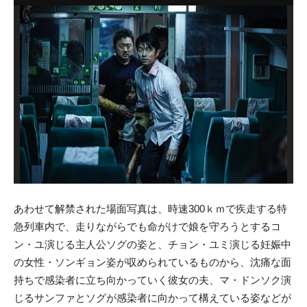
あわせて解禁された場面写真は、
時速300ｋｍで疾走する特
急列車内で、走りながらでも命がけで娘を守ろうとするコ
ン・ユ演じる主人公ソグの姿と、チョン・ユミ演じる妊娠中
の女性・ソンギョン姿が収められているものから、沈痛な面
持ちで感染者に立ち向かっていく彼女の夫、マ・ドンソク演
じるサンファとソグが感染者に向かって構えている姿などが