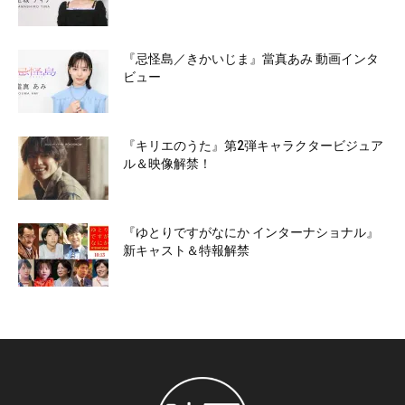
『忌怪島／きかいじま』當真あみ 動画インタ
ビュー
『キリエのうた』第2弾キャラクタービジュア
ル＆映像解禁！
『ゆとりですがなにか インターナショナル』
新キャスト＆特報解禁