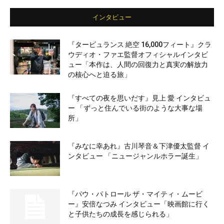
インタビュー
『タービュランス 絶空 16,000フィート』クラ
ウディオ・ファエ監督オフィシャルインタビ
ュー「本作は、人間の回復力と真実の解放力
の核心へと迫る旅」
『すべての夜を思いだす』見上 愛 インタビュ
ー 「ずっと住んでいる街のような大事な場
所」
『みなに幸あれ』古川琴音＆下津優太監督 イ
ンタビュー 「ニュージャンルホラー誕生」
『パウ・パトロール ザ・マイティ・ムービ
ー』安倍なつみ インタビュー「映画館に行く
と子供たちの成長を感じられる」