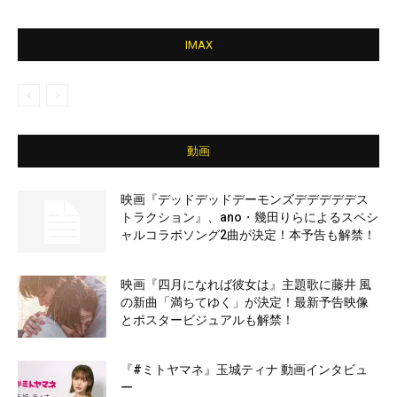
IMAX
動画
映画『デッドデッドデーモンズデデデデデス
トラクション』、ano・幾田りらによるスペシ
ャルコラボソング2曲が決定！本予告も解禁！
映画『四月になれば彼女は』主題歌に藤井 風
の新曲「満ちてゆく」が決定！最新予告映像
とポスタービジュアルも解禁！
『#ミトヤマネ』玉城ティナ 動画インタビュ
ー