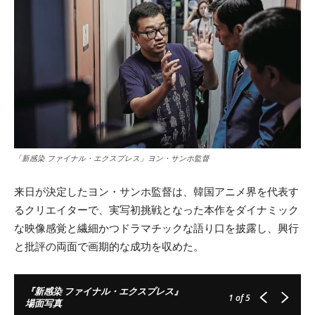
「新感染 ファイナル・エクスプレス」ヨン・サンホ監督
来日が決定したヨン・サンホ監督は、韓国アニメ界を代表す
るクリエイターで、実写初挑戦となった本作をダイナミック
な映像感覚と繊細かつドラマチックな語り口を披露し、興行
と批評の両面で画期的な成功を収めた。
『新感染 ファイナル・エクスプレス』
1
of 5
場面写真