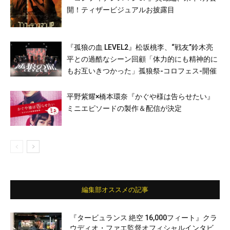
開！ティザービジュアルお披露目
『孤狼の血 LEVEL2』松坂桃李、“戦友”鈴木亮
平との過酷なシーン回顧「体力的にも精神的に
もお互いきつかった」孤狼祭-コロフェス-開催
平野紫耀×橋本環奈『かぐや様は告らせたい』
ミニエピソードの製作＆配信が決定
編集部オススメの記事
『タービュランス 絶空 16,000フィート』クラ
ウディオ・ファエ監督オフィシャルインタビ