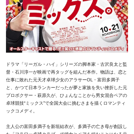
ドラマ「リーガル・ハイ」シリーズの脚本家・古沢良太と監
督・石川淳一が映画で再タッグを組んだ本作。物語は、恋と
仕事に敗れた元天才卓球少女のアラサーOL・富田多満子
と、かつて日本ランカーだったが夢と家族を失い挫折した元
プロボクサー・萩原久が、ひょんなことから男女混合ペアの
卓球競技“ミックス”で全国大会に挑むさまを描くロマンティ
ックコメディ。
主人公の富田多満子を新垣結衣が、多満子の亡き母が創設し