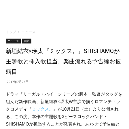
トップ
ニュース
ニュース
国内
新垣結衣×瑛太『ミックス。』SHISHAMOが
主題歌と挿入歌担当、楽曲流れる予告編お披
露目
2017年7月26日
ドラマ「リーガル・ハイ」シリーズの脚本・監督がタッグを
組んだ新作映画、新垣結衣×瑛太W主演で描くロマンティッ
クコメディ『
ミックス。
』が10月21日（土）より公開され
る。この度、本作の主題歌を3ピースロックバンド・
SHISHAMOが担当することが発表され、あわせて予告編と