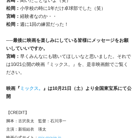
宮崎：
聞いたことないよ（笑）
松岡：
小学校の時に1年だけ卓球部でした（笑）
宮崎：
経験者なのか・・
松岡：
週に1回の練習だった！
──
最後に映画を楽しみにしている皆様にメッセージをお願
いしていいですか。
宮崎：
早くみんなにも聴いてほしいなと思いました。それで
は10/21公開の映画『ミックス。』を、是非映画館でご覧く
ださい。
映画『
ミックス。
』は10月21日（土）より全国東宝系にて公
開
【CREDIT】
脚本：古沢良太 監督：石川淳一
主演：新垣結衣 瑛太
映画公式サイト：
mix-movie.jp