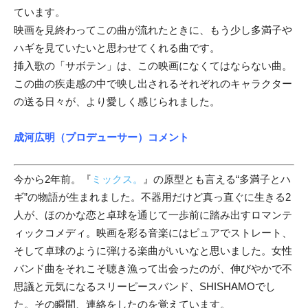
ています。
映画を見終わってこの曲が流れたときに、もう少し多満子や
ハギを見ていたいと思わせてくれる曲です。
挿入歌の「サボテン」は、この映画になくてはならない曲。
この曲の疾走感の中で映し出されるそれぞれのキャラクター
の送る日々が、より愛しく感じられました。
成河広明（プロデューサー）
コメント
今から2年前。『
ミックス。
』の原型とも言える“多満子とハ
ギ”の物語が生まれました。不器用だけど真っ直ぐに生きる2
人が、ほのかな恋と卓球を通じて一歩前に踏み出すロマンテ
ィックコメディ。映画を彩る音楽にはピュアでストレート、
そして卓球のように弾ける楽曲がいいなと思いました。女性
バンド曲をそれこそ聴き漁って出会ったのが、伸びやかで不
思議と元気になるスリーピースバンド、SHISHAMOでし
た。その瞬間、連絡をしたのを覚えています。