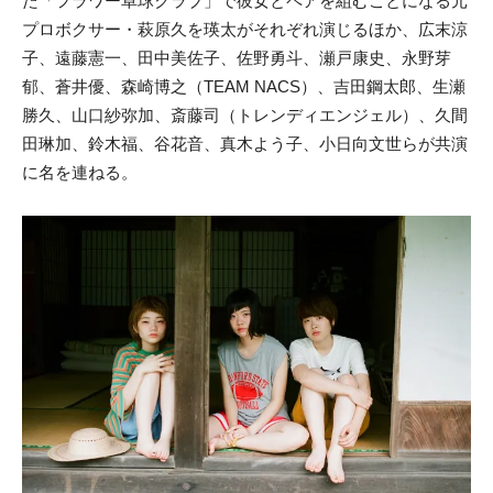
た「フラワー卓球クラブ」で彼女とペアを組むことになる元
プロボクサー・萩原久を瑛太がそれぞれ演じるほか、広末涼
子、遠藤憲一、田中美佐子、佐野勇斗、瀬戸康史、永野芽
郁、蒼井優、森崎博之（TEAM NACS）、吉田鋼太郎、生瀬
勝久、山口紗弥加、斎藤司（トレンディエンジェル）、久間
田琳加、鈴木福、谷花音、真木よう子、小日向文世らが共演
に名を連ねる。