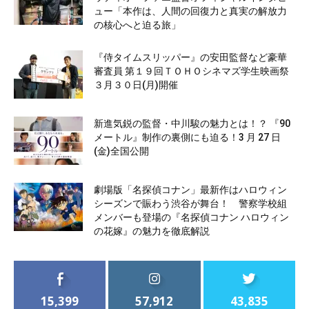
ュー「本作は、人間の回復力と真実の解放力
の核心へと迫る旅」
『侍タイムスリッパー』の安田監督など豪華
審査員 第１９回ＴＯＨＯシネマズ学生映画祭
３月３０日(月)開催
新進気鋭の監督・中川駿の魅力とは！？ 『90
メートル』制作の裏側にも迫る！3 月 27 日
(金)全国公開
劇場版「名探偵コナン」最新作はハロウィン
シーズンで賑わう渋谷が舞台！ 警察学校組
メンバーも登場の『名探偵コナン ハロウィン
の花嫁』の魅力を徹底解説
15,399
57,912
43,835