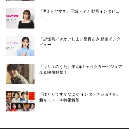
『#ミトヤマネ』玉城ティナ 動画インタビュ
ー
『忌怪島／きかいじま』當真あみ 動画インタ
ビュー
『キリエのうた』第2弾キャラクタービジュア
ル＆映像解禁！
『ゆとりですがなにか インターナショナル』
新キャスト＆特報解禁