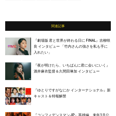
関連記事
『劇場版 君と世界が終わる日に FINAL』吉柳咲
良 インタビュー 「竹内さんの強さを私も手に
入れたい」
『夜が明けたら、いちばんに君に会いにいく』
酒井麻衣監督＆久間田琳加 インタビュー
『ゆとりですがなにか インターナショナル』新
キャスト＆特報解禁
『コンフィデンスマンJP』英雄編、来年1月公