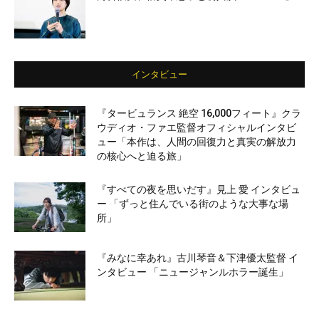
インタビュー
『タービュランス 絶空 16,000フィート』クラ
ウディオ・ファエ監督オフィシャルインタビ
ュー「本作は、人間の回復力と真実の解放力
の核心へと迫る旅」
『すべての夜を思いだす』見上 愛 インタビュ
ー 「ずっと住んでいる街のような大事な場
所」
『みなに幸あれ』古川琴音＆下津優太監督 イ
ンタビュー 「ニュージャンルホラー誕生」