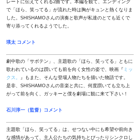
レートに伝えてくれる2曲です。本編を観て、エンディング
で「ほら、笑ってる」が流れた時は胸がキュンと熱くなりま
した。SHISHAMOさんの演奏と歌声が私達のとても近くで
寄り添ってくれるようでした。
瑛太 コメント
劇中歌の「サボテン」、主題歌の「ほら、笑ってる」ともに
歌われているのは躓いても前を向く女性の姿で、映画『
ミッ
クス。
』もまた、そんな登場人物たちを描いた物語です。
是非、SHISHAMOさんの音楽と共に、何度躓いても立ち上
がって前を向く、ガッキーと僕を劇場に観に来て下さい！
石川淳一（監督）コメント
主題歌「ほら、笑ってる」は、せつない中にも希望や前向き
な感情があって、主人公たちの気持ちとぴったりシンクロし