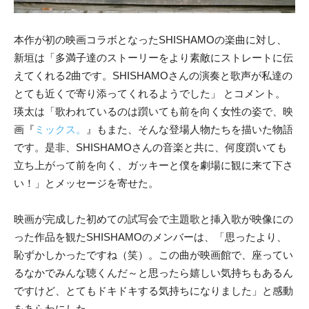
本作が初の映画コラボとなったSHISHAMOの楽曲に対し、
新垣は「多満子達のストーリーをより素敵にストレートに伝
えてくれる2曲です。SHISHAMOさんの演奏と歌声が私達の
とても近くで寄り添ってくれるようでした」 とコメント。
瑛太は「歌われているのは躓いても前を向く女性の姿で、映
画『
ミックス。
』もまた、そんな登場人物たちを描いた物語
です。是非、SHISHAMOさんの音楽と共に、何度躓いても
立ち上がって前を向く、ガッキーと僕を劇場に観に来て下さ
い！」とメッセージを寄せた。
映画が完成した初めての試写会で主題歌と挿入歌が映像にの
った作品を観たSHISHAMOのメンバーは、「思ったより、
恥ずかしかったですね（笑）。この曲が映画館で、座ってい
るなかでみんな聴くんだ～と思ったら嬉しい気持ちもあるん
ですけど、とてもドキドキする気持ちになりました」と感動
をあらわにした。