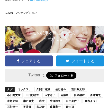
(C)2017 フジテレビジョン
この記事が気に入ったら
いいね ! しよう
シェアする
ツイートする
Twitter で
タグ
ミックス。
久間田琳加
佐野勇斗
吉田鋼太郎
小日向文世
山口紗弥加
広末涼子
斎藤司
新垣結衣
森崎博之
永野芽郁
瀬戸康史
瑛太
生瀬勝久
田中美佐子
真木よう子
石川淳一
蒼井優
谷花音
遠藤憲一
鈴木福