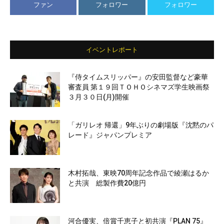
ファン
フォロワー
フォロワー
イベントレポート
『侍タイムスリッパー』の安田監督など豪華
審査員 第１９回ＴＯＨＯシネマズ学生映画祭
３月３０日(月)開催
「ガリレオ 帰還」9年ぶりの劇場版『沈黙のパ
レード』ジャパンプレミア
木村拓哉、東映70周年記念作品で綾瀬はるか
と共演 総製作費20億円
河合優実、倍賞千恵子と初共演『PLAN 75』