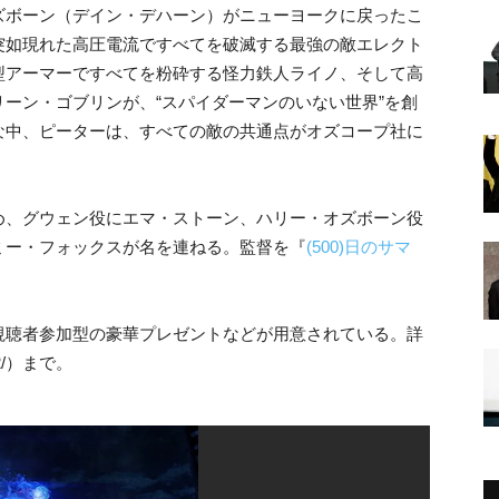
ズボーン（デイン・デハーン）がニューヨークに戻ったこ
突如現れた高圧電流ですべてを破滅する最強の敵エレクト
型アーマーですべてを粉砕する怪力鉄人ライノ、そして高
ーン・ゴブリンが、“スパイダーマンのいない世界”を創
な中、ピーターは、すべての敵の共通点がオズコープ社に
め、グウェン役にエマ・ストーン、ハリー・オズボーン役
ミー・フォックスが名を連ねる。監督を『
(500)日のサマ
。
視聴者参加型の豪華プレゼントなどが用意されている。詳
er2/）まで。