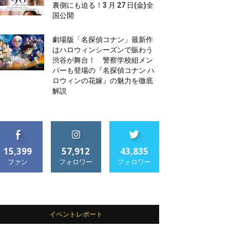
裏側にも迫る！3 月 27 日(金)全
国公開
劇場版「名探偵コナン」最新作
はハロウィンシーズンで賑わう
渋谷が舞台！ 警察学校組メン
バーも登場の『名探偵コナン ハ
ロウィンの花嫁』の魅力を徹底
解説
15,399
57,912
43,835
ファン
フォロワー
フォロワー
イベントレポート