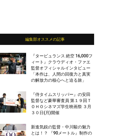
編集部オススメの記事
『タービュランス 絶空 16,000フ
ィート』クラウディオ・ファエ
監督オフィシャルインタビュー
「本作は、人間の回復力と真実
の解放力の核心へと迫る旅」
『侍タイムスリッパー』の安田
監督など豪華審査員 第１９回Ｔ
ＯＨＯシネマズ学生映画祭 ３月
３０日(月)開催
新進気鋭の監督・中川駿の魅力
とは！？ 『90メートル』制作の