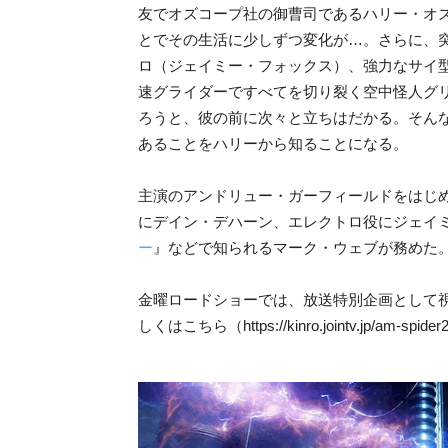
友でオズコープ社の御曹司であるハリー・オ
とでその生活に少しずつ変化が…。さらに、
ロ（ジェイミー・フォックス）、強力なサイ
速グライダーですべてを切り裂く空中怪人グリ
ろうと、彼の前に次々と立ちはだかる。そん
あることをハリーから知ることになる。
主演のアンドリュー・ガーフィールドをはじ
にデイン・デハーン、エレクトロ役にジェイ
ー
』などで知られるマーク・ウェブが務めた
金曜ロードショーでは、放送特別企画として
しくはこちら（https://kinro.jointv.jp/am-spid