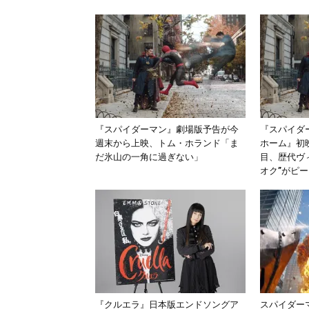
『スパイダーマン』劇場版予告が今
『スパイダ
週末から上映、トム・ホランド「ま
ホーム』初
だ氷山の一角に過ぎない」
目、歴代ヴ
オク”がピ
『クルエラ』日本版エンドソングア
スパイダー