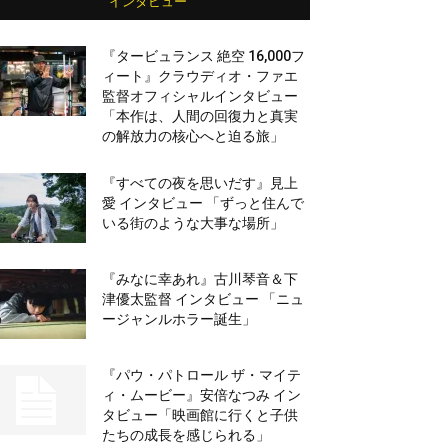
インタビュー
『タービュランス 絶空 16,000フ
ィート』クラウディオ・ファエ
監督オフィシャルインタビュー
「本作は、人間の回復力と真実
の解放力の核心へと迫る旅」
『すべての夜を思いだす』見上
愛 インタビュー 「ずっと住んで
いる街のような大事な場所」
『みなに幸あれ』古川琴音＆下
津優太監督 インタビュー 「ニュ
ージャンルホラー誕生」
『パウ・パトロール ザ・マイテ
ィ・ムービー』安倍なつみ イン
タビュー「映画館に行くと子供
たちの成長を感じられる」