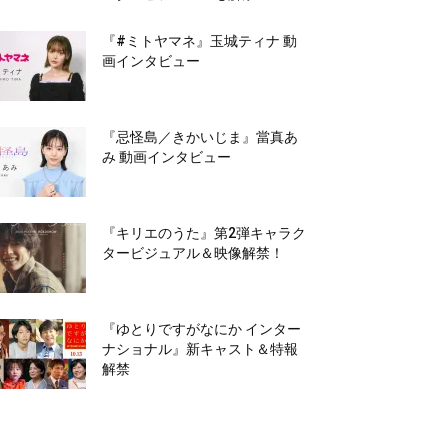
『#ミトヤマネ』玉城ティナ 動
画インタビュー
『忌怪島／きかいじま』當真あ
み 動画インタビュー
『キリエのうた』第2弾キャラク
タービジュアル＆映像解禁！
『ゆとりですがなにか インター
ナショナル』新キャスト＆特報
解禁