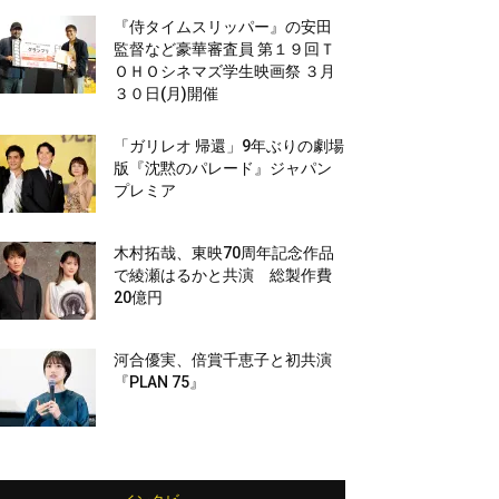
『侍タイムスリッパー』の安田
監督など豪華審査員 第１９回Ｔ
ＯＨＯシネマズ学生映画祭 ３月
３０日(月)開催
「ガリレオ 帰還」9年ぶりの劇場
版『沈黙のパレード』ジャパン
プレミア
木村拓哉、東映70周年記念作品
で綾瀬はるかと共演 総製作費
20億円
河合優実、倍賞千恵子と初共演
『PLAN 75』