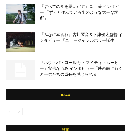
『すべての夜を思いだす』見上 愛 インタビュ
ー 「ずっと住んでいる街のような大事な場
所」
『みなに幸あれ』古川琴音＆下津優太監督 イ
ンタビュー 「ニュージャンルホラー誕生」
『パウ・パトロール ザ・マイティ・ムービ
ー』安倍なつみ インタビュー「映画館に行く
と子供たちの成長を感じられる」
IMAX
動画