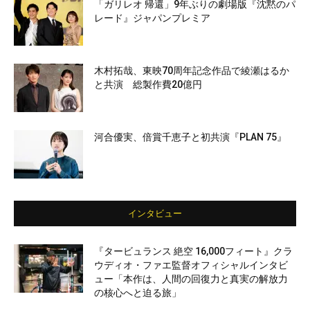
「ガリレオ 帰還」9年ぶりの劇場版『沈黙のパ
レード』ジャパンプレミア
木村拓哉、東映70周年記念作品で綾瀬はるか
と共演 総製作費20億円
河合優実、倍賞千恵子と初共演『PLAN 75』
インタビュー
『タービュランス 絶空 16,000フィート』クラ
ウディオ・ファエ監督オフィシャルインタビ
ュー「本作は、人間の回復力と真実の解放力
の核心へと迫る旅」