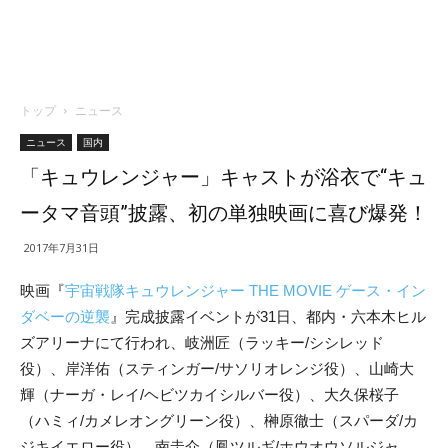
トップ
ニュース
ニュース
国内
「キュウレンジャー」キャストが浴衣で“キュ
ータマ音頭”披露、初の単独映画に喜び爆発！
2017年7月31日
映画『
宇宙戦隊キュウレンジャー THE MOVIE ゲース・イン
ダベーの逆襲
』完成披露イベントが31日、都内・六本木ヒル
ズアリーナにて行われ、岐洲匠（ラッキー/シシレッド
役）、岸洋佑（スティンガー/サソリオレンジ役）、山崎大
輝（ナーガ・レイ/ヘビツカイシルバー役）、大久保桜子
（ハミィ/カメレオングリーン役）、榊原徹士（スパーダ/カ
ジキイエロー役）、南圭介（鳳ツルギ/ホウオウソルジャ