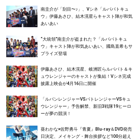
南圭介が「刮目〜♪」、Vシネ「ルパパトキュ
ウ」伊藤あさひ、結木滉星らキャスト陣が和気
あいあい
“大統領”南圭介が盗まれた？「ルパパトキュ
ウ」キャスト陣が和気あいあい、國島直希もサ
プライズ登場
伊藤あさひ、結木滉星、岐洲匠らルパパト＆キ
ュウレンジャーのキャストが集結！Vシネ完成
披露上映会が4月16日に開催
「ルパンレンジャーVSパトレンジャーVSキュ
ウレンジャー」予告解禁、新旧3戦隊19ヒーロ
ーが夢の競演！
葵わかな×佐野勇斗『青夏』Blu-ray＆DVD発売
日決定、メイキング・舞台挨拶など100分超え