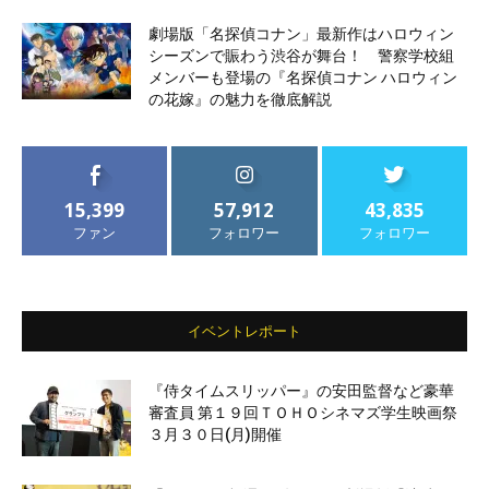
劇場版「名探偵コナン」最新作はハロウィン
シーズンで賑わう渋谷が舞台！ 警察学校組
メンバーも登場の『名探偵コナン ハロウィン
の花嫁』の魅力を徹底解説
15,399
57,912
43,835
ファン
フォロワー
フォロワー
イベントレポート
『侍タイムスリッパー』の安田監督など豪華
審査員 第１９回ＴＯＨＯシネマズ学生映画祭
３月３０日(月)開催