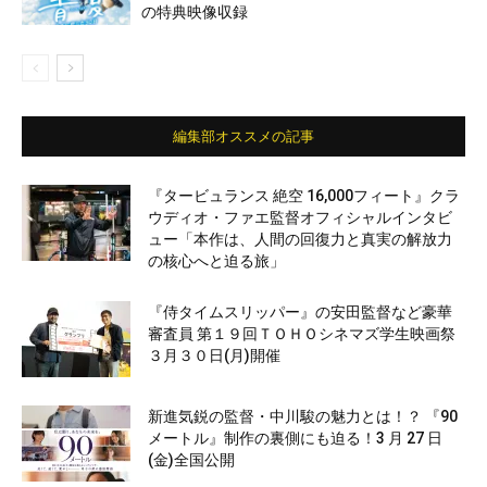
の特典映像収録
編集部オススメの記事
『タービュランス 絶空 16,000フィート』クラ
ウディオ・ファエ監督オフィシャルインタビ
ュー「本作は、人間の回復力と真実の解放力
の核心へと迫る旅」
『侍タイムスリッパー』の安田監督など豪華
審査員 第１９回ＴＯＨＯシネマズ学生映画祭
３月３０日(月)開催
新進気鋭の監督・中川駿の魅力とは！？ 『90
メートル』制作の裏側にも迫る！3 月 27 日
(金)全国公開