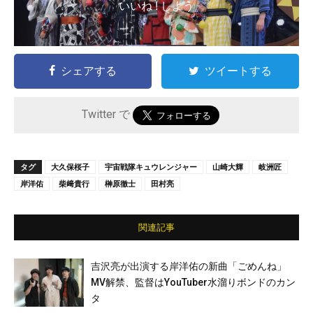
いいね ! しよう
シェアする
ツイートする
Twitter で
タグ
大久保桜子
宇宙戦隊キュウレンジャー
山崎大輝
岐洲匠
岸洋佑
柴﨑貴行
榊原徹士
田村亮
関連記事
吉沢亮が出演する岸洋佑の新曲「ごめんね」
MV解禁、監督はYouTuber水溜りボンドのカン
タ