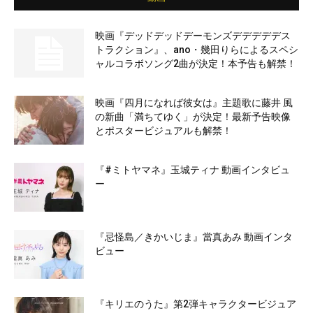
映画『デッドデッドデーモンズデデデデデス
トラクション』、ano・幾田りらによるスペシ
ャルコラボソング2曲が決定！本予告も解禁！
映画『四月になれば彼女は』主題歌に藤井 風
の新曲「満ちてゆく」が決定！最新予告映像
とポスタービジュアルも解禁！
『#ミトヤマネ』玉城ティナ 動画インタビュ
ー
『忌怪島／きかいじま』當真あみ 動画インタ
ビュー
『キリエのうた』第2弾キャラクタービジュア