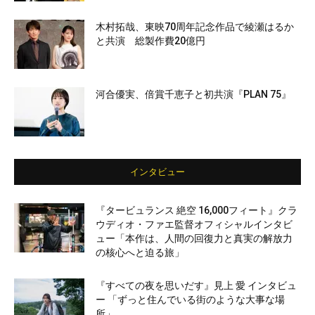
木村拓哉、東映70周年記念作品で綾瀬はるか
と共演 総製作費20億円
河合優実、倍賞千恵子と初共演『PLAN 75』
インタビュー
『タービュランス 絶空 16,000フィート』クラ
ウディオ・ファエ監督オフィシャルインタビ
ュー「本作は、人間の回復力と真実の解放力
の核心へと迫る旅」
『すべての夜を思いだす』見上 愛 インタビュ
ー 「ずっと住んでいる街のような大事な場
所」