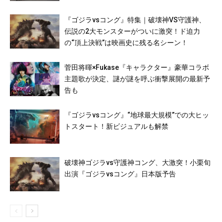
『ゴジラvsコング』特集｜破壊神VS守護神、
伝説の2大モンスターがついに激突！ド迫力
の“頂上決戦”は映画史に残る名シーン！
菅田将暉×Fukase『キャラクター』豪華コラボ
主題歌が決定、謎が謎を呼ぶ衝撃展開の最新予
告も
『ゴジラvsコング』“地球最大規模”での大ヒッ
トスタート！新ビジュアルも解禁
破壊神ゴジラvs守護神コング、大激突！小栗旬
出演『ゴジラvsコング』日本版予告