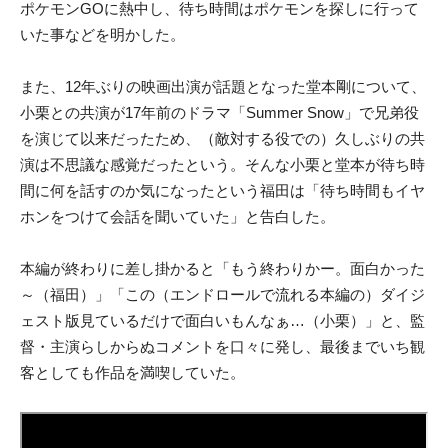
ポケモンGOに熱中し、待ち時間はポケモンを探しに行って
いた事などを明かした。
また、12年ぶりの映画出演が話題となった堂本剛について、
小栗との共演が17年前のドラマ「Summer Snow」で兄弟役
を演じて以来だったため、（敵対する役での）久しぶりの共
演は不思議な感覚だったという。そんな小栗と堂本が待ち時
間に何を話すのか気になったという福田は「待ち時間もイヤ
ホンをつけて会話を聞いていた」と告白した。
本編が終わりに差し掛かると「もう終わりかー。面白かった
～（福田）」「この（エンドロールで流れる本編の）ダイジ
ェスト版見ているだけで面白いもんなぁ…（小栗）」と、監
督・主演らしからぬコメントを口々に発し、最後までいち観
客としても作品を満喫していた。