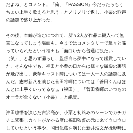
だよね」とコメント。「俺、『PASSION』今だったらもう
ちょい上手く歌えると思う」とノリノリで返し、小栗の歌声
の話題で盛り上がった。
その後、本編が進むにつれて、所々2人が作品に観入って無
言になってしまう場面も。今まではコメンタリーで延々と喋
っていられたという福田も「面白いから普通に観たい
（笑）」と思わず漏らし、監督自ら夢中になって鑑賞してい
た。そんな中でも、福田と小栗の口からは様々な撮影の裏話
が飛び出し、豪華キャスト陣については一人一人の話題に及
んだ。志村新八を演じた菅田将暉については「菅田くんはほ
んとに上手くいってるなぁ（福田）」「菅田将暉のいつもの
オーラが全くない（小栗）」と絶賛。
沖田総悟を演じた吉沢亮が、小栗と初絡みのシーンでガチガ
チに緊張しカットがかかる度に福田監督の元に来てウロウロ
していたという事や、岡田似蔵を演じた新井浩文が撮影時に