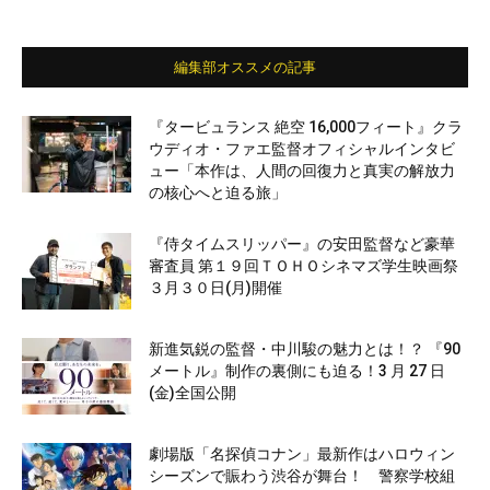
編集部オススメの記事
『タービュランス 絶空 16,000フィート』クラ
ウディオ・ファエ監督オフィシャルインタビ
ュー「本作は、人間の回復力と真実の解放力
の核心へと迫る旅」
『侍タイムスリッパー』の安田監督など豪華
審査員 第１９回ＴＯＨＯシネマズ学生映画祭
３月３０日(月)開催
新進気鋭の監督・中川駿の魅力とは！？ 『90
メートル』制作の裏側にも迫る！3 月 27 日
(金)全国公開
劇場版「名探偵コナン」最新作はハロウィン
シーズンで賑わう渋谷が舞台！ 警察学校組