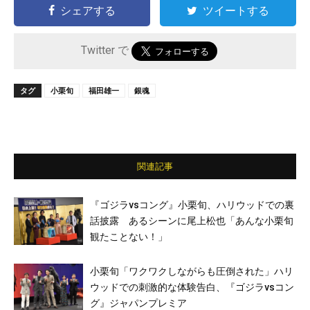
シェアする
ツイートする
Twitter で
タグ
小栗旬
福田雄一
銀魂
関連記事
『ゴジラvsコング』小栗旬、ハリウッドでの裏
話披露 あるシーンに尾上松也「あんな小栗旬
観たことない！」
小栗旬「ワクワクしながらも圧倒された」ハリ
ウッドでの刺激的な体験告白、『ゴジラvsコン
グ』ジャパンプレミア