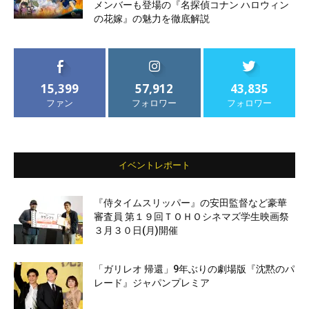
メンバーも登場の『名探偵コナン ハロウィン
の花嫁』の魅力を徹底解説
15,399
57,912
43,835
ファン
フォロワー
フォロワー
イベントレポート
『侍タイムスリッパー』の安田監督など豪華
審査員 第１９回ＴＯＨＯシネマズ学生映画祭
３月３０日(月)開催
「ガリレオ 帰還」9年ぶりの劇場版『沈黙のパ
レード』ジャパンプレミア