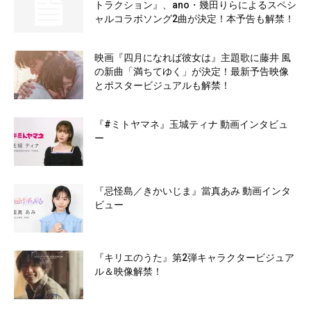
トラクション』、ano・幾田りらによるスペシ
ャルコラボソング2曲が決定！本予告も解禁！
映画『四月になれば彼女は』主題歌に藤井 風
の新曲「満ちてゆく」が決定！最新予告映像
とポスタービジュアルも解禁！
『#ミトヤマネ』玉城ティナ 動画インタビュ
ー
『忌怪島／きかいじま』當真あみ 動画インタ
ビュー
『キリエのうた』第2弾キャラクタービジュア
ル＆映像解禁！