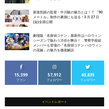
新進気鋭の監督・中川駿の魅力とは！？ 『90
メートル』制作の裏側にも迫る！3 月 27 日
(金)全国公開
劇場版「名探偵コナン」最新作はハロウィン
シーズンで賑わう渋谷が舞台！ 警察学校組
メンバーも登場の『名探偵コナン ハロウィン
の花嫁』の魅力を徹底解説
15,399
57,912
43,835
ファン
フォロワー
フォロワー
イベントレポート