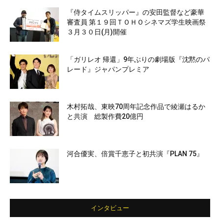
『侍タイムスリッパー』の安田監督など豪華
審査員 第１９回ＴＯＨＯシネマズ学生映画祭
３月３０日(月)開催
「ガリレオ 帰還」9年ぶりの劇場版『沈黙のパ
レード』ジャパンプレミア
木村拓哉、東映70周年記念作品で綾瀬はるか
と共演 総製作費20億円
河合優実、倍賞千恵子と初共演『PLAN 75』
インタビュー