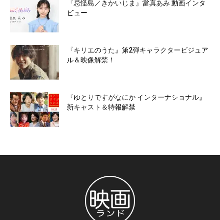
『忌怪島／きかいじま』當真あみ 動画インタ
ビュー
『キリエのうた』第2弾キャラクタービジュア
ル＆映像解禁！
『ゆとりですがなにか インターナショナル』
新キャスト＆特報解禁