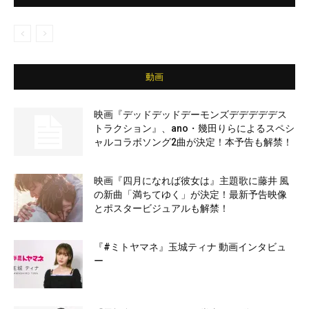
動画
映画『デッドデッドデーモンズデデデデデス
トラクション』、ano・幾田りらによるスペシ
ャルコラボソング2曲が決定！本予告も解禁！
映画『四月になれば彼女は』主題歌に藤井 風
の新曲「満ちてゆく」が決定！最新予告映像
とポスタービジュアルも解禁！
『#ミトヤマネ』玉城ティナ 動画インタビュ
ー