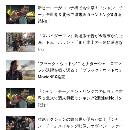
新ヒーローがコロナ禍でも快挙！『シャン・チ
ー』全世界＆北米で週末興収ランキング3週連
続No.1
『スパイダーマン』劇場版予告が今週末から上
映、トム・ホランド「まだ氷山の一角に過ぎな
い」
“ブラック・ウィドウ”ことナターシャ・ロマノ
フの活躍を振り返る！『ブラック・ウィドウ』
MovieNEX発売
『シャン・チー／テン・リングスの伝説』全世
界＆北米で週末興収ランキング2週連続No.1を
記録！
壮絶アクションの舞台裏が明らかに！『シャ
ン・チー』メイキング映像、ケヴィン・ファイ