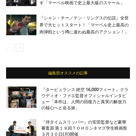
ギ「マーベル映画で史上最大級のスケール」
『シャン・チー／テン・リングスの伝説』全世
界で大ヒットスタート！「マーベル史上最高の
肉弾戦という噂に違わぬ最高のアクション！」
編集部オススメの記事
『タービュランス 絶空 16,000フィート』クラ
ウディオ・ファエ監督オフィシャルインタビ
ュー「本作は、人間の回復力と真実の解放力
の核心へと迫る旅」
『侍タイムスリッパー』の安田監督など豪華
審査員 第１９回ＴＯＨＯシネマズ学生映画祭
３月３０日(月)開催