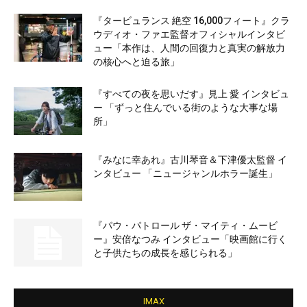
『タービュランス 絶空 16,000フィート』クラ
ウディオ・ファエ監督オフィシャルインタビ
ュー「本作は、人間の回復力と真実の解放力
の核心へと迫る旅」
『すべての夜を思いだす』見上 愛 インタビュ
ー 「ずっと住んでいる街のような大事な場
所」
『みなに幸あれ』古川琴音＆下津優太監督 イ
ンタビュー 「ニュージャンルホラー誕生」
『パウ・パトロール ザ・マイティ・ムービ
ー』安倍なつみ インタビュー「映画館に行く
と子供たちの成長を感じられる」
IMAX