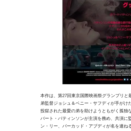
本作は、第27回東京国際映画祭グランプリと
弟監督ジョシュ＆ベニー・サフディが手がけ
投獄された最愛の弟を助けようともがく孤独
バート・パティンソンが主演を務め、共演に
ン・リー、バーカッド・アブディが名を連ね