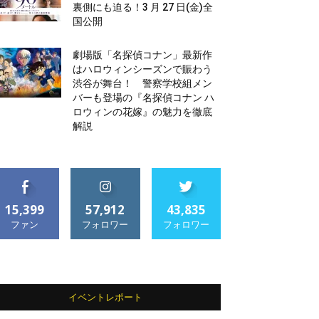
裏側にも迫る！3 月 27 日(金)全
国公開
劇場版「名探偵コナン」最新作
はハロウィンシーズンで賑わう
渋谷が舞台！ 警察学校組メン
バーも登場の『名探偵コナン ハ
ロウィンの花嫁』の魅力を徹底
解説
15,399
57,912
43,835
ファン
フォロワー
フォロワー
イベントレポート