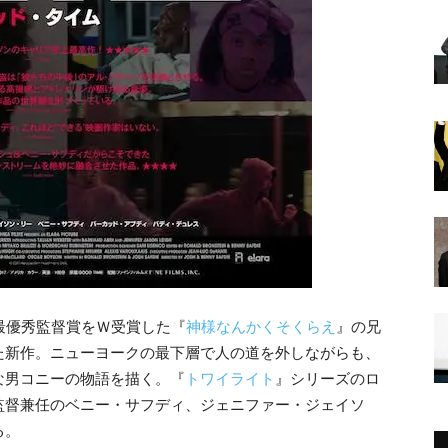
最優秀監督賞をＷ受賞した『
神様なんかくそくらえ
』の兄
た新作。ニューヨークの最下層で人の道を外しながらも、
な男コニーの物語を描く。『
トワイライト
』シリーズのロ
監督兼任のベニー・サフディ、ジェニファー・ジェイソ
る。