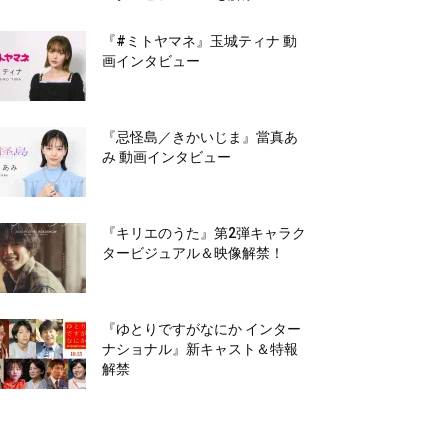
『#ミトヤマネ』玉城ティナ 動
画インタビュー
『忌怪島／きかいじま』當真あ
み 動画インタビュー
『キリエのうた』第2弾キャラク
タービジュアル＆映像解禁！
『ゆとりですがなにか インター
ナショナル』新キャスト＆特報
解禁