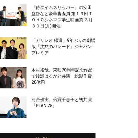
『侍タイムスリッパー』の安田
監督など豪華審査員 第１９回Ｔ
ＯＨＯシネマズ学生映画祭 ３月
３０日(月)開催
「ガリレオ 帰還」9年ぶりの劇場
版『沈黙のパレード』ジャパン
プレミア
木村拓哉、東映70周年記念作品
で綾瀬はるかと共演 総製作費
20億円
河合優実、倍賞千恵子と初共演
『PLAN 75』