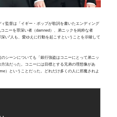
ディ監督は「イギー・ポップが歌詞を書いたエンディング
で、イギーは兄コニーを罪深い者（damned）、弟ニックを純粋な者
く“罪深い”人も、愛ゆえに行動を起こすということを示唆して
盗のシーンについても「銀行強盗はコニーにとって弟ニッ
の方法だった。コニーには目標とする兄弟の理想像があ
d Time）ということだった。どれだけ多くの人に邪魔されよ