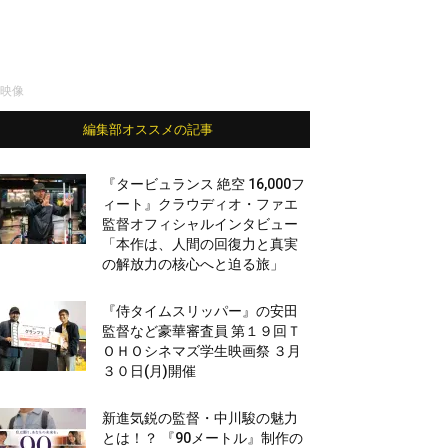
映像
編集部オススメの記事
『タービュランス 絶空 16,000フ
ィート』クラウディオ・ファエ
監督オフィシャルインタビュー
「本作は、人間の回復力と真実
の解放力の核心へと迫る旅」
『侍タイムスリッパー』の安田
監督など豪華審査員 第１９回Ｔ
ＯＨＯシネマズ学生映画祭 ３月
３０日(月)開催
新進気鋭の監督・中川駿の魅力
とは！？ 『90メートル』制作の