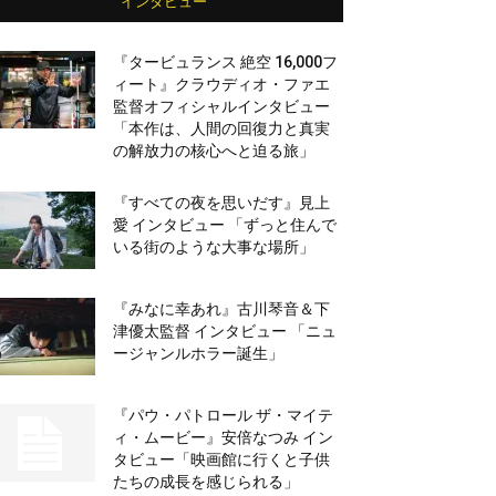
インタビュー
『タービュランス 絶空 16,000フ
ィート』クラウディオ・ファエ
監督オフィシャルインタビュー
「本作は、人間の回復力と真実
の解放力の核心へと迫る旅」
『すべての夜を思いだす』見上
愛 インタビュー 「ずっと住んで
いる街のような大事な場所」
『みなに幸あれ』古川琴音＆下
津優太監督 インタビュー 「ニュ
ージャンルホラー誕生」
『パウ・パトロール ザ・マイテ
ィ・ムービー』安倍なつみ イン
タビュー「映画館に行くと子供
たちの成長を感じられる」