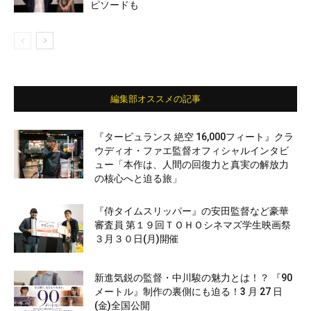
ピソードも
編集部オススメの記事
『タービュランス 絶空 16,000フィート』クラ
ウディオ・ファエ監督オフィシャルインタビ
ュー「本作は、人間の回復力と真実の解放力
の核心へと迫る旅」
『侍タイムスリッパー』の安田監督など豪華
審査員 第１９回ＴＯＨＯシネマズ学生映画祭
３月３０日(月)開催
新進気鋭の監督・中川駿の魅力とは！？ 『90
メートル』制作の裏側にも迫る！3 月 27 日
(金)全国公開