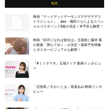
動画
映画『デッドデッドデーモンズデデデデデス
トラクション』、ano・幾田りらによるスペシ
ャルコラボソング2曲が決定！本予告も解禁！
映画『四月になれば彼女は』主題歌に藤井 風
の新曲「満ちてゆく」が決定！最新予告映像
とポスタービジュアルも解禁！
『#ミトヤマネ』玉城ティナ 動画インタビュ
ー
『忌怪島／きかいじま』當真あみ 動画インタ
ビュー