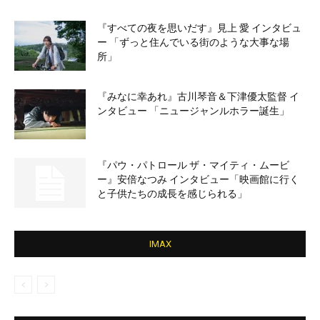
『すべての夜を思いだす』見上 愛 インタビュ
ー 「ずっと住んでいる街のような大事な場
所」
『みなに幸あれ』古川琴音＆下津優太監督 イ
ンタビュー 「ニュージャンルホラー誕生」
『パウ・パトロール ザ・マイティ・ムービ
ー』安倍なつみ インタビュー「映画館に行く
と子供たちの成長を感じられる」
IMAX