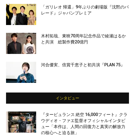
「ガリレオ 帰還」9年ぶりの劇場版『沈黙のパ
レード』ジャパンプレミア
木村拓哉、東映70周年記念作品で綾瀬はるか
と共演 総製作費20億円
河合優実、倍賞千恵子と初共演『PLAN 75』
インタビュー
『タービュランス 絶空 16,000フィート』クラ
ウディオ・ファエ監督オフィシャルインタビ
ュー「本作は、人間の回復力と真実の解放力
の核心へと迫る旅」