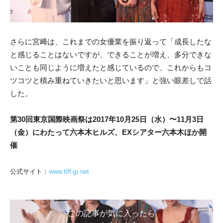
さらに宮﨑は、これまでの女優業を振り返って「成長したな
と感じることはないですが、できることが増え、多分できな
いことも同じように増えたと感じているので、これからもコ
ツコツと積み重ねていきたいと思います」と強い眼差しで話
した。
第30回東京国際映画祭は2017年10月25⽇（⽔）〜11⽉3⽇
（⾦）にわたって六本⽊ヒルズ、EXシアター六本⽊ほか開
催
公式サイト：
www.tiff-jp.net
この記事が気に入ったら