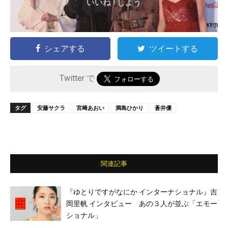
いいね ! しよう
シェアする
ツイートする
Twitter で
タグ
安藤サクラ
宮﨑あおい
満島ひかり
蒼井優
関連記事
『ゆとりですがなにか インターナショナル』吉
岡里帆 インタビュー あの３人が並ぶ「エモー
ショナル」