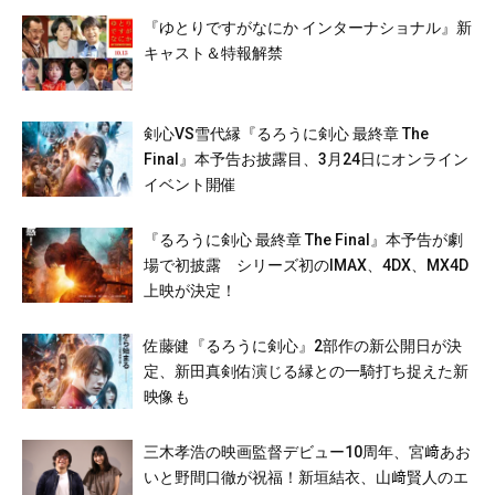
『ゆとりですがなにか インターナショナル』新
キャスト＆特報解禁
剣心VS雪代縁『るろうに剣心 最終章 The
Final』本予告お披露目、3月24日にオンライン
イベント開催
『るろうに剣心 最終章 The Final』本予告が劇
場で初披露 シリーズ初のIMAX、4DX、MX4D
上映が決定！
佐藤健『るろうに剣心』2部作の新公開日が決
定、新田真剣佑演じる縁との一騎打ち捉えた新
映像も
三木孝浩の映画監督デビュー10周年、宮﨑あお
いと野間口徹が祝福！新垣結衣、山﨑賢人のエ