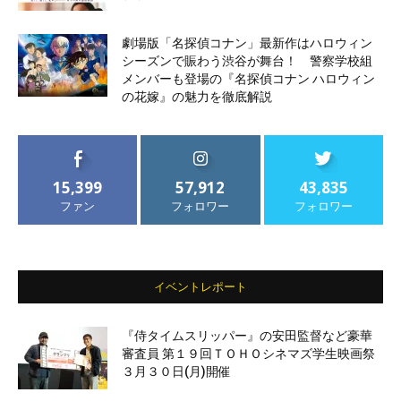
劇場版「名探偵コナン」最新作はハロウィン
シーズンで賑わう渋谷が舞台！ 警察学校組
メンバーも登場の『名探偵コナン ハロウィン
の花嫁』の魅力を徹底解説
15,399
57,912
43,835
ファン
フォロワー
フォロワー
イベントレポート
『侍タイムスリッパー』の安田監督など豪華
審査員 第１９回ＴＯＨＯシネマズ学生映画祭
３月３０日(月)開催