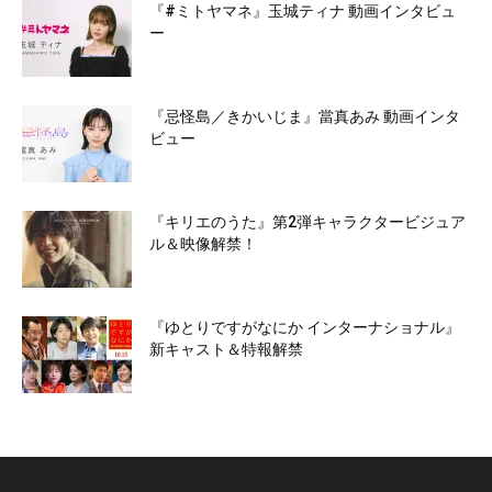
『#ミトヤマネ』玉城ティナ 動画インタビュ
ー
『忌怪島／きかいじま』當真あみ 動画インタ
ビュー
『キリエのうた』第2弾キャラクタービジュア
ル＆映像解禁！
『ゆとりですがなにか インターナショナル』
新キャスト＆特報解禁