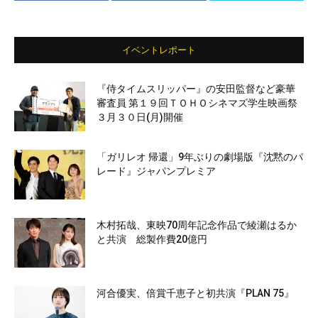
イベントレポート
『侍タイムスリッパー』の安田監督など豪華
審査員 第１９回ＴＯＨＯシネマズ学生映画祭
３月３０日(月)開催
「ガリレオ 帰還」9年ぶりの劇場版『沈黙のパ
レード』ジャパンプレミア
木村拓哉、東映70周年記念作品で綾瀬はるか
と共演 総製作費20億円
河合優実、倍賞千恵子と初共演『PLAN 75』