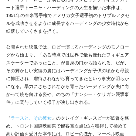
ート選手トーニャ・ハーディングの人生を描いた本作は、
1991年の全米選手権でアメリカ女子選手初のトリプルアクセ
ルを成功させるように成長するハーディングの少女時代から
転落していくさまを描く。
公開された映像では、ロビー演じるハーディングのモノロー
グから始まり、「ある時点では世界で最も優れたフィギュア
スケーターであったこと」が自身の口から語られる。だが、
その輝かしい実績の裏にはハーディングが子供の頃から母親
に抑圧され、虐待されながら育ってきたという事実が明らか
になる。暴力にさらされながら育ったハーディングが夫に向
かって銃を向ける姿や、のちの「ナンシー・ケリガン襲撃事
件」に関与していく様子が映し出される。
『
ラースと、その彼女
』のクレイグ・ギレスピーが監督を務
め、トロント国際映画祭で観客賞次点1位を獲得して極めて
高い評価を受けた本作には、ロビーのほか、マーベル映画