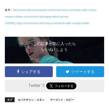
参考：
http://www.hollywoodreporter.com/news/i-tonya-red-band-trailer-shows-
margot-robbies-uncensored-upbringing-allison-janney-
1053660
,
https://screenrant.com/i-tonya-red-band-trailer-margot-robbie/
この記事が気に入ったら
いいね ! しよう
シェアする
ツイートする
Twitter で
タグ
セバスチャン・スタン
マーゴット・ロビー