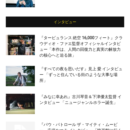
インタビュー
『タービュランス 絶空 16,000フィート』クラ
ウディオ・ファエ監督オフィシャルインタビ
ュー「本作は、人間の回復力と真実の解放力
の核心へと迫る旅」
『すべての夜を思いだす』見上 愛 インタビュ
ー 「ずっと住んでいる街のような大事な場
所」
『みなに幸あれ』古川琴音＆下津優太監督 イ
ンタビュー 「ニュージャンルホラー誕生」
『パウ・パトロール ザ・マイティ・ムービ