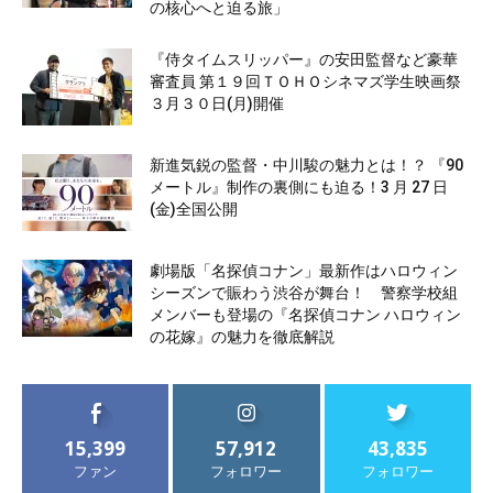
の核心へと迫る旅」
『侍タイムスリッパー』の安田監督など豪華
審査員 第１９回ＴＯＨＯシネマズ学生映画祭
３月３０日(月)開催
新進気鋭の監督・中川駿の魅力とは！？ 『90
メートル』制作の裏側にも迫る！3 月 27 日
(金)全国公開
劇場版「名探偵コナン」最新作はハロウィン
シーズンで賑わう渋谷が舞台！ 警察学校組
メンバーも登場の『名探偵コナン ハロウィン
の花嫁』の魅力を徹底解説
15,399
57,912
43,835
ファン
フォロワー
フォロワー