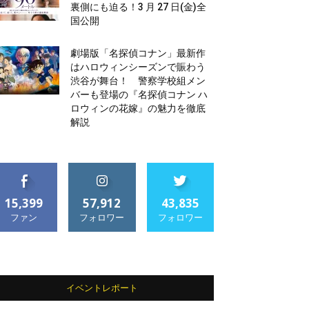
裏側にも迫る！3 月 27 日(金)全
国公開
劇場版「名探偵コナン」最新作
はハロウィンシーズンで賑わう
渋谷が舞台！ 警察学校組メン
バーも登場の『名探偵コナン ハ
ロウィンの花嫁』の魅力を徹底
解説
15,399
57,912
43,835
ファン
フォロワー
フォロワー
イベントレポート