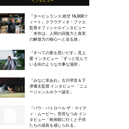
インタビュー
『タービュランス 絶空 16,000フ
ィート』クラウディオ・ファエ
監督オフィシャルインタビュー
「本作は、人間の回復力と真実
の解放力の核心へと迫る旅」
『すべての夜を思いだす』見上
愛 インタビュー 「ずっと住んで
いる街のような大事な場所」
『みなに幸あれ』古川琴音＆下
津優太監督 インタビュー 「ニュ
ージャンルホラー誕生」
『パウ・パトロール ザ・マイテ
ィ・ムービー』安倍なつみ イン
タビュー「映画館に行くと子供
たちの成長を感じられる」