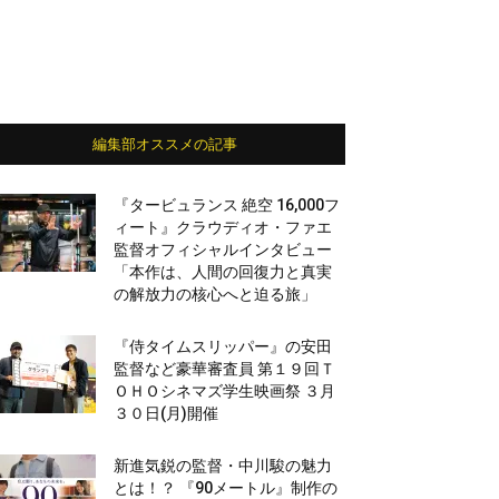
編集部オススメの記事
『タービュランス 絶空 16,000フ
ィート』クラウディオ・ファエ
監督オフィシャルインタビュー
「本作は、人間の回復力と真実
の解放力の核心へと迫る旅」
『侍タイムスリッパー』の安田
監督など豪華審査員 第１９回Ｔ
ＯＨＯシネマズ学生映画祭 ３月
３０日(月)開催
新進気鋭の監督・中川駿の魅力
とは！？ 『90メートル』制作の