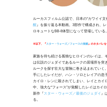
ルーカスフィルム公認で、日本の“カワイイ文
醒
』を振り返る本動画。3部作で構成され、レ
ロキュートなBB-8体型になって登場している
※以下、『
スター・ウォーズ／フォースの覚醒
』のネタバレを
家族を待ち続ける孤独なヒロインのレイは、キュ
は伝説のジェダイであるルークの居場所を突き
ルークを探す壮大な冒険に巻き込まれていく
手にしたレイだが、ハン・ソロとレイアの息
カイロ・レンに殺されてしまい、レイとカイ
中、強大な“フォース”が覚醒したレイはカイ
新作『
スター・ウォーズ／最後のジェダイ
』
る。