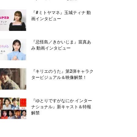
『#ミトヤマネ』玉城ティナ 動
画インタビュー
『忌怪島／きかいじま』當真あ
み 動画インタビュー
『キリエのうた』第2弾キャラク
タービジュアル＆映像解禁！
『ゆとりですがなにか インター
ナショナル』新キャスト＆特報
解禁