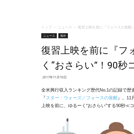
トップ
ニュース
復習上映を前に『フォースの覚醒』
ニュース
海外
復習上映を前に『フ
く“おさらい”！90
2017年11月10日
全米興行収入ランキング歴代No.1の記録で
『
スター・ウォーズ／フォースの覚醒
』。11
上映を前に、ゆるーく“おさらい”する90秒