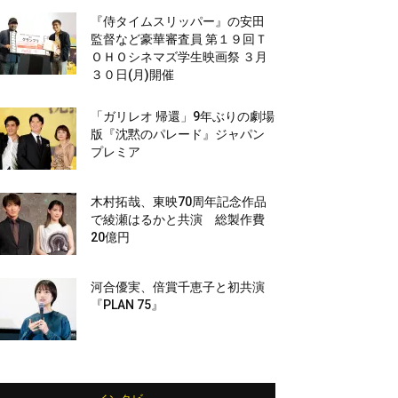
『侍タイムスリッパー』の安田
監督など豪華審査員 第１９回Ｔ
ＯＨＯシネマズ学生映画祭 ３月
３０日(月)開催
「ガリレオ 帰還」9年ぶりの劇場
版『沈黙のパレード』ジャパン
プレミア
木村拓哉、東映70周年記念作品
で綾瀬はるかと共演 総製作費
20億円
河合優実、倍賞千恵子と初共演
『PLAN 75』