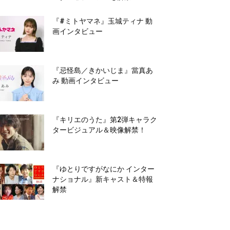
『#ミトヤマネ』玉城ティナ 動
画インタビュー
『忌怪島／きかいじま』當真あ
み 動画インタビュー
『キリエのうた』第2弾キャラク
タービジュアル＆映像解禁！
『ゆとりですがなにか インター
ナショナル』新キャスト＆特報
解禁