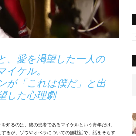
と、愛を渇望した一人の
マイケル。
゙ランが「これは僕だ」と出
望した心理劇
りを知るのは、彼の患者であるマイケルという青年だけ。
するが、ゾウやオペラについての無駄話で、話をそらす