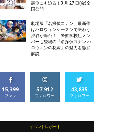
裏側にも迫る！3 月 27 日(金)全
国公開
劇場版「名探偵コナン」最新作
はハロウィンシーズンで賑わう
渋谷が舞台！ 警察学校組メン
バーも登場の『名探偵コナン ハ
ロウィンの花嫁』の魅力を徹底
解説
15,399
57,912
43,835
ファン
フォロワー
フォロワー
イベントレポート