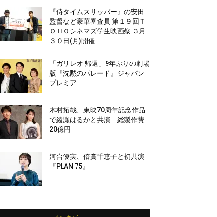
『侍タイムスリッパー』の安田
監督など豪華審査員 第１９回Ｔ
ＯＨＯシネマズ学生映画祭 ３月
３０日(月)開催
「ガリレオ 帰還」9年ぶりの劇場
版『沈黙のパレード』ジャパン
プレミア
木村拓哉、東映70周年記念作品
で綾瀬はるかと共演 総製作費
20億円
河合優実、倍賞千恵子と初共演
『PLAN 75』