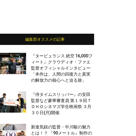
編集部オススメの記事
『タービュランス 絶空 16,000フ
ィート』クラウディオ・ファエ
監督オフィシャルインタビュー
「本作は、人間の回復力と真実
の解放力の核心へと迫る旅」
『侍タイムスリッパー』の安田
監督など豪華審査員 第１９回Ｔ
ＯＨＯシネマズ学生映画祭 ３月
３０日(月)開催
新進気鋭の監督・中川駿の魅力
とは！？ 『90メートル』制作の