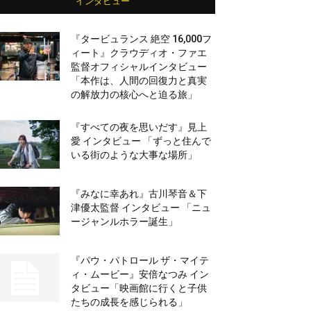
インタビュー
『タービュランス 絶空 16,000フ
ィート』クラウディオ・ファエ
監督オフィシャルインタビュー
「本作は、人間の回復力と真実
の解放力の核心へと迫る旅」
『すべての夜を思いだす』見上
愛 インタビュー 「ずっと住んで
いる街のような大事な場所」
『みなに幸あれ』古川琴音＆下
津優太監督 インタビュー 「ニュ
ージャンルホラー誕生」
『パウ・パトロール ザ・マイテ
ィ・ムービー』安倍なつみ イン
タビュー「映画館に行くと子供
たちの成長を感じられる」