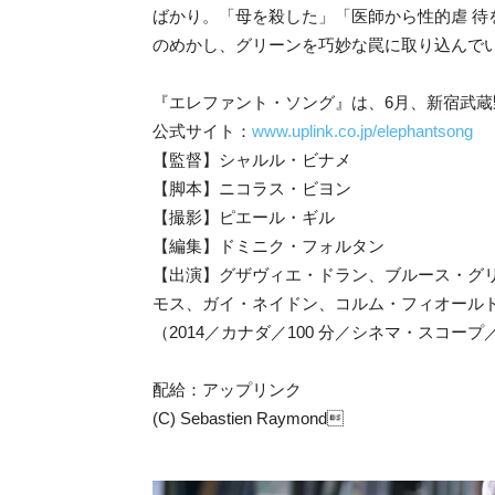
ばかり。「母を殺した」「医師から性的虐 
のめかし、グリーンを巧妙な罠に取り込んでい
『エレファント・ソング』は、6月、新宿武
公式サイト：
www.uplink.co.jp/elephantsong
【監督】シャルル・ビナメ
【脚本】ニコラス・ビヨン
【撮影】ピエール・ギル
【編集】ドミニク・フォルタン
【出演】グザヴィエ・ドラン、ブルース・グ
モス、ガイ・ネイドン、コルム・フィオールド
（2014／カナダ／100 分／シネマ・スコープ
配給：アップリンク
(C) Sebastien Raymond