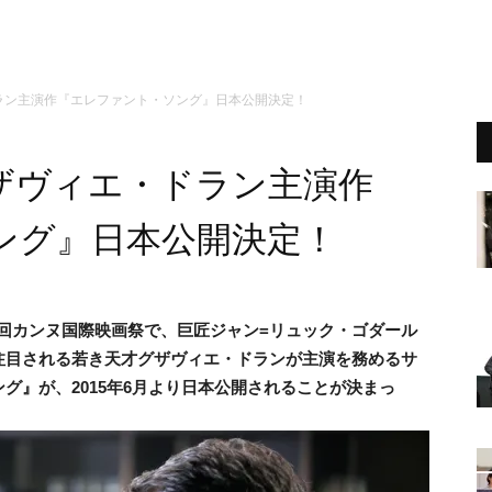
ドラン主演作『エレファント・ソング』日本公開決定！
゙ヴィエ・ドラン主演作
グ』日本公開決定！
67回カンヌ国際映画祭で、巨匠ジャン=リュック・ゴダール
される若き天才グザヴィエ・ドランが主演を務めるサ
゙』が、2015年6月より日本公開されることが決まっ