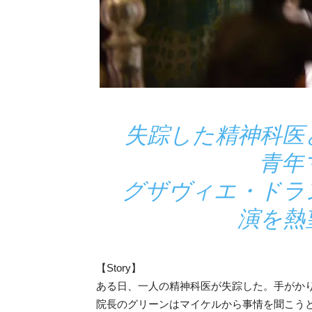
失踪した精神科医
青年
グザヴィエ・ト
演を熱
【Story】
ある日、一人の精神科医が失踪した。手がか
院長のグリーンはマイケルから事情を聞こうと