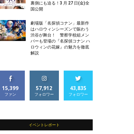
裏側にも迫る！3 月 27 日(金)全
国公開
劇場版「名探偵コナン」最新作
はハロウィンシーズンで賑わう
渋谷が舞台！ 警察学校組メン
バーも登場の『名探偵コナン ハ
ロウィンの花嫁』の魅力を徹底
解説
15,399
57,912
43,835
ファン
フォロワー
フォロワー
イベントレポート