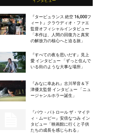
インタビュー
『タービュランス 絶空 16,000フ
ィート』クラウディオ・ファエ
監督オフィシャルインタビュー
「本作は、人間の回復力と真実
の解放力の核心へと迫る旅」
『すべての夜を思いだす』見上
愛 インタビュー 「ずっと住んで
いる街のような大事な場所」
『みなに幸あれ』古川琴音＆下
津優太監督 インタビュー 「ニュ
ージャンルホラー誕生」
『パウ・パトロール ザ・マイテ
ィ・ムービー』安倍なつみ イン
タビュー「映画館に行くと子供
たちの成長を感じられる」