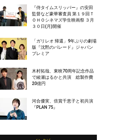
『侍タイムスリッパー』の安田
監督など豪華審査員 第１９回Ｔ
ＯＨＯシネマズ学生映画祭 ３月
３０日(月)開催
「ガリレオ 帰還」9年ぶりの劇場
版『沈黙のパレード』ジャパン
プレミア
木村拓哉、東映70周年記念作品
で綾瀬はるかと共演 総製作費
20億円
河合優実、倍賞千恵子と初共演
『PLAN 75』