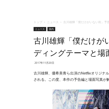
トップ
ニュース
古川雄輝「僕だけがいない街」予
ニュース
国内
古川雄輝「僕だけが
ディングテーマと場
2017年11月20日
古川雄輝、優希美青ら出演のNetflixオリジ
される。この度、本作の予告編と場面写真が