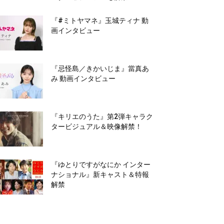
『#ミトヤマネ』玉城ティナ 動
画インタビュー
『忌怪島／きかいじま』當真あ
み 動画インタビュー
『キリエのうた』第2弾キャラク
タービジュアル＆映像解禁！
『ゆとりですがなにか インター
ナショナル』新キャスト＆特報
解禁