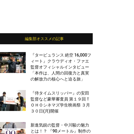
編集部オススメの記事
『タービュランス 絶空 16,000フ
ィート』クラウディオ・ファエ
監督オフィシャルインタビュー
「本作は、人間の回復力と真実
の解放力の核心へと迫る旅」
『侍タイムスリッパー』の安田
監督など豪華審査員 第１９回Ｔ
ＯＨＯシネマズ学生映画祭 ３月
３０日(月)開催
新進気鋭の監督・中川駿の魅力
とは！？ 『90メートル』制作の