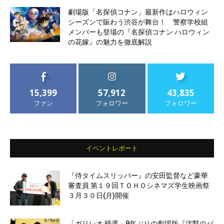
劇場版「名探偵コナン」最新作はハロウィン
シーズンで賑わう渋谷が舞台！ 警察学校組
メンバーも登場の『名探偵コナン ハロウィン
の花嫁』の魅力を徹底解説
15,399
57,912
43,835
ファン
フォロワー
フォロワー
イベントレポート
『侍タイムスリッパー』の安田監督など豪華
審査員 第１９回ＴＯＨＯシネマズ学生映画祭
３月３０日(月)開催
「ガリレオ 帰還」9年ぶりの劇場版『沈黙のパ