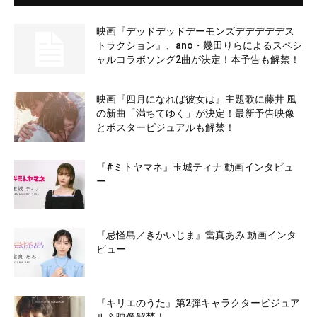
映画『デッドデッドデーモンズデデデデデス
トラクション』、ano・幾田りらによるスペシ
ャルコラボソング2曲が決定！本予告も解禁！
映画『四月になれば彼女は』主題歌に藤井 風
の新曲「満ちてゆく」が決定！最新予告映像
とポスタービジュアルも解禁！
『#ミトヤマネ』玉城ティナ 動画インタビュ
ー
『忌怪島／きかいじま』當真あみ 動画インタ
ビュー
『キリエのうた』第2弾キャラクタービジュア
ル＆映像解禁！