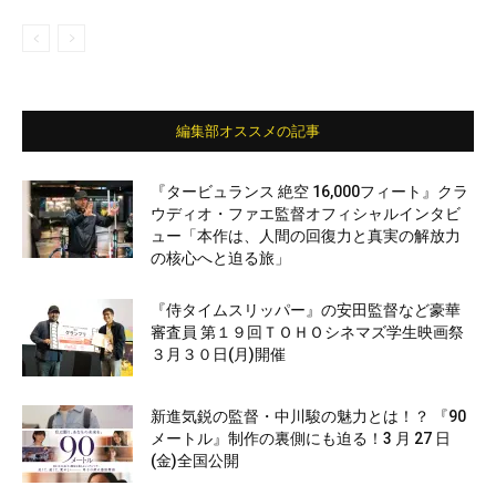
編集部オススメの記事
『タービュランス 絶空 16,000フィート』クラ
ウディオ・ファエ監督オフィシャルインタビ
ュー「本作は、人間の回復力と真実の解放力
の核心へと迫る旅」
『侍タイムスリッパー』の安田監督など豪華
審査員 第１９回ＴＯＨＯシネマズ学生映画祭
３月３０日(月)開催
新進気鋭の監督・中川駿の魅力とは！？ 『90
メートル』制作の裏側にも迫る！3 月 27 日
(金)全国公開