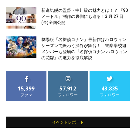
新進気鋭の監督・中川駿の魅力とは！？ 『90
メートル』制作の裏側にも迫る！3 月 27 日
(金)全国公開
劇場版「名探偵コナン」最新作はハロウィン
シーズンで賑わう渋谷が舞台！ 警察学校組
メンバーも登場の『名探偵コナン ハロウィン
の花嫁』の魅力を徹底解説
15,399
57,912
43,835
ファン
フォロワー
フォロワー
イベントレポート