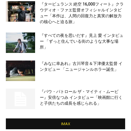
『タービュランス 絶空 16,000フィート』クラ
ウディオ・ファエ監督オフィシャルインタビ
ュー「本作は、人間の回復力と真実の解放力
の核心へと迫る旅」
『すべての夜を思いだす』見上 愛 インタビュ
ー 「ずっと住んでいる街のような大事な場
所」
『みなに幸あれ』古川琴音＆下津優太監督 イ
ンタビュー 「ニュージャンルホラー誕生」
『パウ・パトロール ザ・マイティ・ムービ
ー』安倍なつみ インタビュー「映画館に行く
と子供たちの成長を感じられる」
IMAX