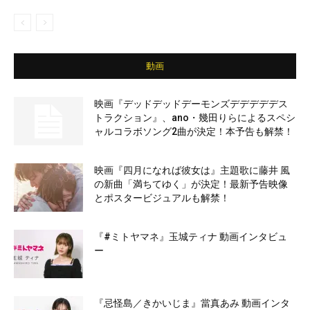
動画
映画『デッドデッドデーモンズデデデデデス
トラクション』、ano・幾田りらによるスペシ
ャルコラボソング2曲が決定！本予告も解禁！
映画『四月になれば彼女は』主題歌に藤井 風
の新曲「満ちてゆく」が決定！最新予告映像
とポスタービジュアルも解禁！
『#ミトヤマネ』玉城ティナ 動画インタビュ
ー
『忌怪島／きかいじま』當真あみ 動画インタ