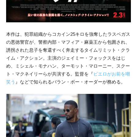
本作は、犯罪組織からコカイン25キロを強奪したラスベガス
の悪徳警官が、警察内部・マフィア・麻薬王から包囲され、
誘拐された息子を奪還すべく奔走するタイムリミット・クラ
イム・アクション。主演のジェイミー・フォックスをはじ
め、
ミシェル・モナハン、ターモット・マローニー、スクー
ト・マクネイリーらが共演する。監督を『
ピエロがお前を嘲
笑う
』などで知られるバラン・ボー・オーダーが務める。