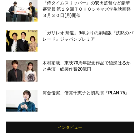
『侍タイムスリッパー』の安田監督など豪華
審査員 第１９回ＴＯＨＯシネマズ学生映画祭
３月３０日(月)開催
「ガリレオ 帰還」9年ぶりの劇場版『沈黙のパ
レード』ジャパンプレミア
木村拓哉、東映70周年記念作品で綾瀬はるか
と共演 総製作費20億円
河合優実、倍賞千恵子と初共演『PLAN 75』
インタビュー