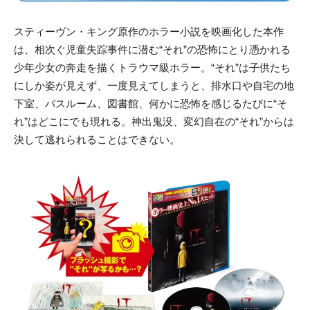
スティーヴン・キング原作のホラー小説を映画化した本作
は、相次ぐ児童失踪事件に潜む“それ”の恐怖にとり憑かれる
少年少女の奔走を描くトラウマ級ホラー。“それ”は子供たち
にしか姿が見えず、一度見えてしまうと、排水口や自宅の地
下室、バスルーム、図書館、何かに恐怖を感じるたびに“そ
れ”はどこにでも現れる。神出鬼没、変幻自在の“それ”からは
決して逃れられることはできない。