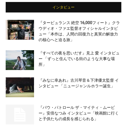
インタビュー
『タービュランス 絶空 16,000フィート』クラ
ウディオ・ファエ監督オフィシャルインタビ
ュー「本作は、人間の回復力と真実の解放力
の核心へと迫る旅」
『すべての夜を思いだす』見上 愛 インタビュ
ー 「ずっと住んでいる街のような大事な場
所」
『みなに幸あれ』古川琴音＆下津優太監督 イ
ンタビュー 「ニュージャンルホラー誕生」
『パウ・パトロール ザ・マイティ・ムービ
ー』安倍なつみ インタビュー「映画館に行く
と子供たちの成長を感じられる」