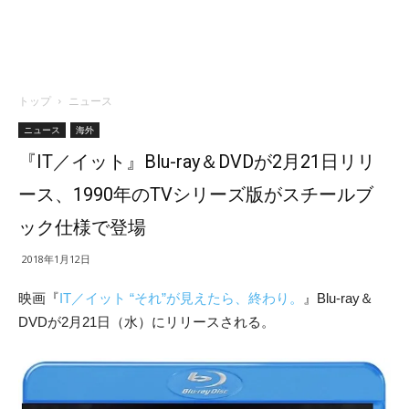
トップ
ニュース
ニュース
海外
『IT／イット』Blu-ray＆DVDが2月21日リリ
ース、1990年のTVシリーズ版がスチールブ
ック仕様で登場
2018年1月12日
映画『
IT／イット “それ”が見えたら、終わり。
』Blu-ray＆
DVDが2月21日（水）にリリースされる。