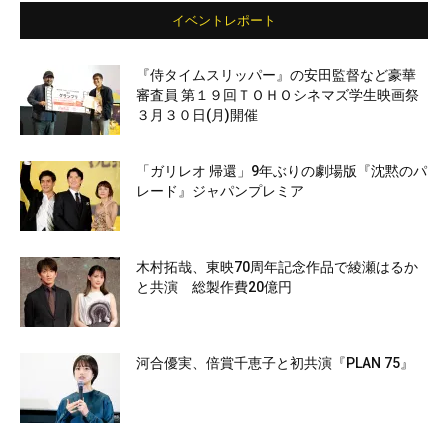
イベントレポート
『侍タイムスリッパー』の安田監督など豪華
審査員 第１９回ＴＯＨＯシネマズ学生映画祭
３月３０日(月)開催
「ガリレオ 帰還」9年ぶりの劇場版『沈黙のパ
レード』ジャパンプレミア
木村拓哉、東映70周年記念作品で綾瀬はるか
と共演 総製作費20億円
河合優実、倍賞千恵子と初共演『PLAN 75』