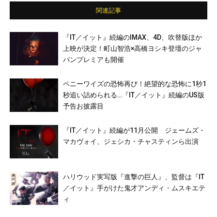
関連記事
『IT／イット』続編のIMAX、4D、吹替版ほか
上映が決定！町山智浩×高橋ヨシキ登壇のジャ
パンプレミアも開催
ペニーワイズの恐怖再び！絶望的な恐怖に1秒1
秒追い詰められる…『IT／イット』続編のUS版
予告お披露目
『IT／イット』続編が11月公開 ジェームズ・
マカヴォイ、ジェシカ・チャスティンら出演
ハリウッド実写版『進撃の巨人』、監督は『IT
／イット』手がけた鬼才アンディ・ムスキエテ
ィ