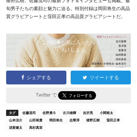
猪野広樹、佐藤流司の最新フォト＆インタビューも掲載。最
旬男子たちの素顔と魅力に迫る。特別付録は岡田将生の高品
質グラビアシートと窪田正孝の高品質グラビアシートだ。
この記事が気に入ったら
いいね ! しよう
シェアする
ツイートする
Twitter で
タグ
佐藤流司
佐野勇斗
古川雄輝
吉沢亮
小関裕太
山本涼介
山田裕貴
岡田将生
志尊淳
猪野広樹
窪田正孝
須賀健太
高杉真宙