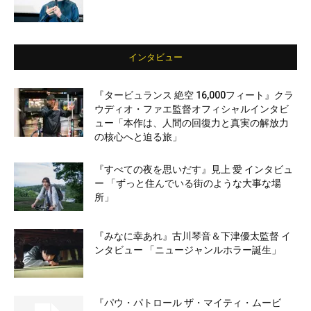
インタビュー
『タービュランス 絶空 16,000フィート』クラ
ウディオ・ファエ監督オフィシャルインタビ
ュー「本作は、人間の回復力と真実の解放力
の核心へと迫る旅」
『すべての夜を思いだす』見上 愛 インタビュ
ー 「ずっと住んでいる街のような大事な場
所」
『みなに幸あれ』古川琴音＆下津優太監督 イ
ンタビュー 「ニュージャンルホラー誕生」
『パウ・パトロール ザ・マイティ・ムービ