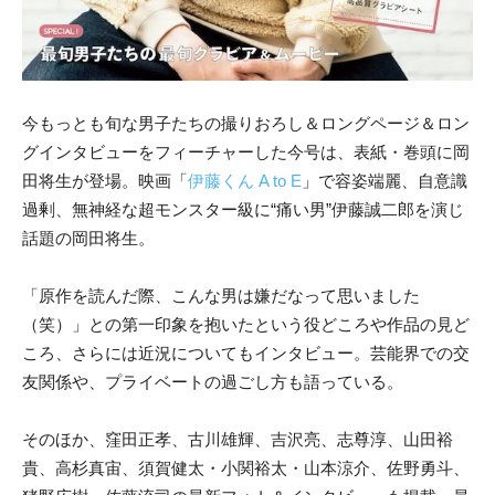
今もっとも旬な男子たちの撮りおろし＆ロングページ＆
ロン
グインタビューをフィーチャーした今号は、表紙・巻頭に岡
田将生が登場。映画「
伊藤くん A to E
」で容姿端麗、自意識
過剰、無神経な超モンスター級に“痛い男”伊藤誠二郎を演じ
話題の岡田将生。
「原作を読んだ際、こんな男は嫌だなって思いました
（笑）」
との第一印象を抱いたという役どころや作品の見ど
ころ、さらには近況についてもインタビュー。芸能界での交
友関係や、プライベートの過ごし方も語っている。
そのほか、窪田正孝、古川雄輝、吉沢亮、志尊淳、山田裕
貴、高杉真宙、須賀健太・小関裕太・山本涼介、佐野勇斗、