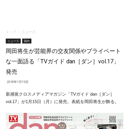
トップ
ニュース
ニュース
国内
岡田将生が芸能界の交友関係やプライベート
な一面語る「TVガイド dan［ダン］vol.17」
発売
2018年1月15日
新感覚クロスメディアマガジン「TVガイド dan［ダン］
vol.17」が1月15日（月）に発売。表紙を岡田将生が飾る。