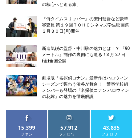
の核心へと迫る旅」
『侍タイムスリッパー』の安田監督など豪華
審査員 第１９回ＴＯＨＯシネマズ学生映画祭
３月３０日(月)開催
新進気鋭の監督・中川駿の魅力とは！？ 『90
メートル』制作の裏側にも迫る！3 月 27 日
(金)全国公開
劇場版「名探偵コナン」最新作はハロウィン
シーズンで賑わう渋谷が舞台！ 警察学校組
メンバーも登場の『名探偵コナン ハロウィン
の花嫁』の魅力を徹底解説
15,399
57,912
43,835
ファン
フォロワー
フォロワー