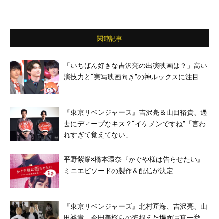
関連記事
「いちばん好きな吉沢亮の出演映画は？」高い
演技力と“実写映画向き”の神ルックスに注目
『東京リベンジャーズ』吉沢亮＆山田裕貴、過
去にディープなキス？“イケメンですね”「言わ
れすぎて覚えてない」
平野紫耀×橋本環奈『かぐや様は告らせたい』
ミニエピソードの製作＆配信が決定
『東京リベンジャーズ』北村匠海、吉沢亮、山
田裕貴、今田美桜らの姿捉えた場面写真一挙