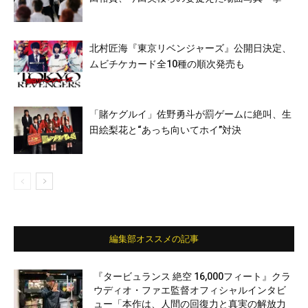
北村匠海『東京リベンジャーズ』公開日決定、
ムビチケカード全10種の順次発売も
「賭ケグルイ」佐野勇斗が罰ゲームに絶叫、生
田絵梨花と“あっち向いてホイ”対決
編集部オススメの記事
『タービュランス 絶空 16,000フィート』クラ
ウディオ・ファエ監督オフィシャルインタビ
ュー「本作は、人間の回復力と真実の解放力