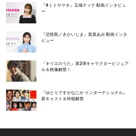
『#ミトヤマネ』玉城ティナ 動画インタビュ
ー
『忌怪島／きかいじま』當真あみ 動画インタ
ビュー
『キリエのうた』第2弾キャラクタービジュア
ル＆映像解禁！
『ゆとりですがなにか インターナショナル』
新キャスト＆特報解禁