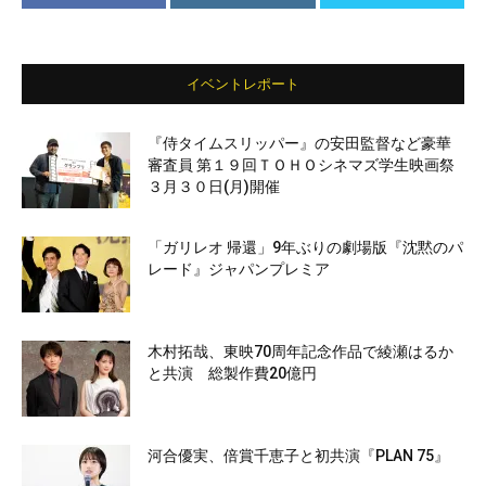
イベントレポート
『侍タイムスリッパー』の安田監督など豪華
審査員 第１９回ＴＯＨＯシネマズ学生映画祭
３月３０日(月)開催
「ガリレオ 帰還」9年ぶりの劇場版『沈黙のパ
レード』ジャパンプレミア
木村拓哉、東映70周年記念作品で綾瀬はるか
と共演 総製作費20億円
河合優実、倍賞千恵子と初共演『PLAN 75』