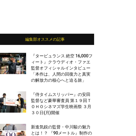
編集部オススメの記事
『タービュランス 絶空 16,000フ
ィート』クラウディオ・ファエ
監督オフィシャルインタビュー
「本作は、人間の回復力と真実
の解放力の核心へと迫る旅」
『侍タイムスリッパー』の安田
監督など豪華審査員 第１９回Ｔ
ＯＨＯシネマズ学生映画祭 ３月
３０日(月)開催
新進気鋭の監督・中川駿の魅力
とは！？ 『90メートル』制作の