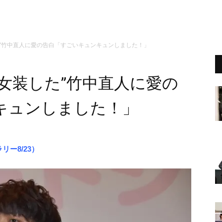
た”竹中直人に愛の告白「すごいキュンキュンしました！」
女装した”竹中直人に愛の
キュンしました！」
ー8/23）