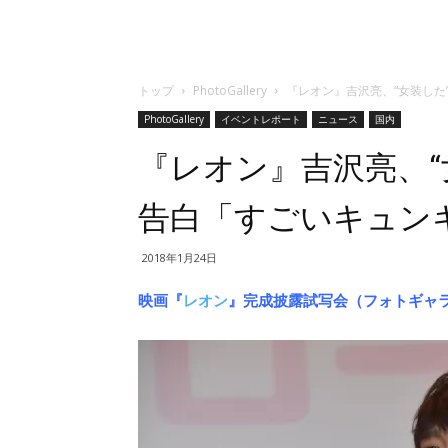
トップ
PhotoGallery
『レオン』吉沢亮、“女装し
PhotoGallery
イベントレポート
ニュース
国内
『レオン』吉沢亮、“
告白「すごいキュン
2018年1月24日
映画『
レオン
』完成披露試写会（フォトギャラリ