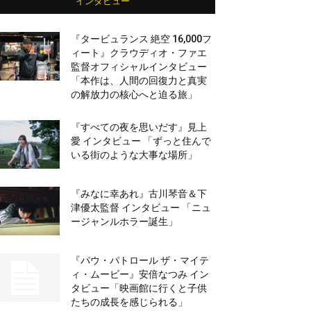
インタビュー
『タービュランス 絶空 16,000フ
ィート』クラウディオ・ファエ
監督オフィシャルインタビュー
「本作は、人間の回復力と真実
の解放力の核心へと迫る旅」
『すべての夜を思いだす』見上
愛 インタビュー 「ずっと住んで
いる街のような大事な場所」
『みなに幸あれ』古川琴音＆下
津優太監督 インタビュー 「ニュ
ージャンルホラー誕生」
『パウ・パトロール ザ・マイテ
ィ・ムービー』安倍なつみ イン
タビュー「映画館に行くと子供
たちの成長を感じられる」