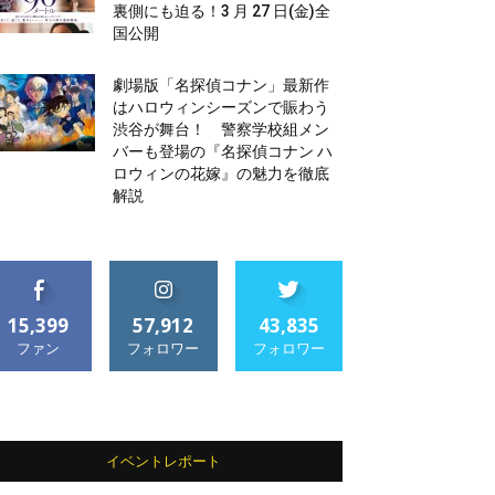
裏側にも迫る！3 月 27 日(金)全
国公開
劇場版「名探偵コナン」最新作
はハロウィンシーズンで賑わう
渋谷が舞台！ 警察学校組メン
バーも登場の『名探偵コナン ハ
ロウィンの花嫁』の魅力を徹底
解説
15,399
57,912
43,835
ファン
フォロワー
フォロワー
イベントレポート