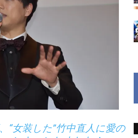
、“女装した”竹中直人に愛の