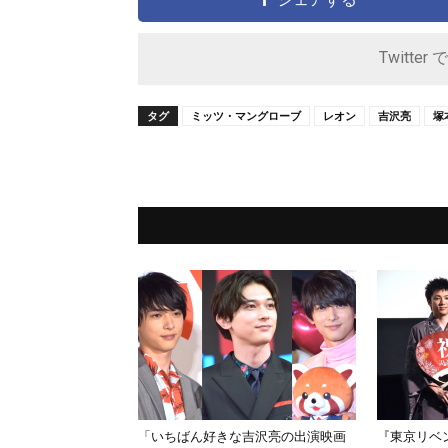
Twitter 
タグ
ミッツ・マングローブ
レオン
吉沢亮
塚
「いちばん好きな吉沢亮の出演映画
『東京リベ