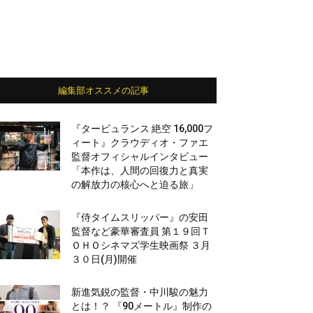
編集部オススメの記事
『タービュランス 絶空 16,000フ
ィート』クラウディオ・ファエ
監督オフィシャルインタビュー
「本作は、人間の回復力と真実
の解放力の核心へと迫る旅」
『侍タイムスリッパー』の安田
監督など豪華審査員 第１９回Ｔ
ＯＨＯシネマズ学生映画祭 ３月
３０日(月)開催
新進気鋭の監督・中川駿の魅力
とは！？ 『90メートル』制作の