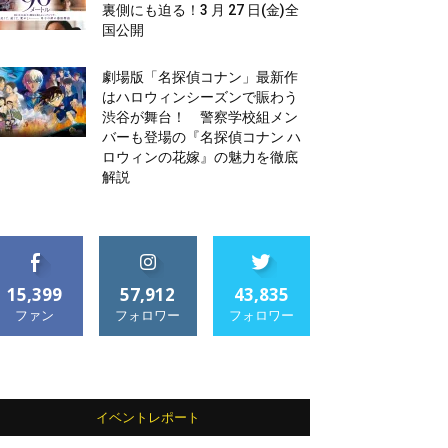
裏側にも迫る！3 月 27 日(金)全
国公開
劇場版「名探偵コナン」最新作
はハロウィンシーズンで賑わう
渋谷が舞台！ 警察学校組メン
バーも登場の『名探偵コナン ハ
ロウィンの花嫁』の魅力を徹底
解説
15,399
57,912
43,835
ファン
フォロワー
フォロワー
イベントレポート