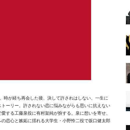
が、時が経ち再会した後、決して許されはしない、一生に
ストーリー。許されない恋に悩みながらも思いに抗えない
で愛する工藤泉役に有村架純が扮する。泉に想いを寄せ、
への恋心と嫉妬に揺れる大学生・小野怜二役で坂口健太郎