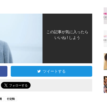
この記事が気に入ったら
いいね ! しよう
ツイートする
で
潤
行定勲