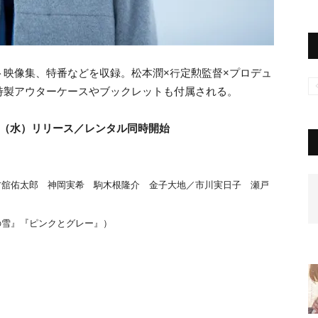
映像集、特番などを収録。松本潤×行定勲監督×プロデュ
特製アウターケースやブックレットも付属される。
5月9日（水）リリース／レンタル同時開始
古舘佑太郎 神岡実希 駒木根隆介 金子大地／市川実日子 瀬戸
の雪』『ピンクとグレー』）