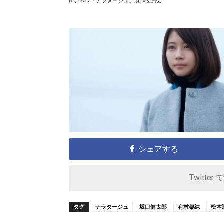
(C) 2017「ナラタージュ」製作委員会
シェアする
Twitter 
タグ
ナラタージュ
坂口健太郎
有村架純
松本