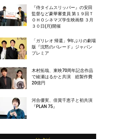
『侍タイムスリッパー』の安田
監督など豪華審査員 第１９回Ｔ
ＯＨＯシネマズ学生映画祭 ３月
３０日(月)開催
「ガリレオ 帰還」9年ぶりの劇場
版『沈黙のパレード』ジャパン
プレミア
木村拓哉、東映70周年記念作品
で綾瀬はるかと共演 総製作費
20億円
河合優実、倍賞千恵子と初共演
『PLAN 75』