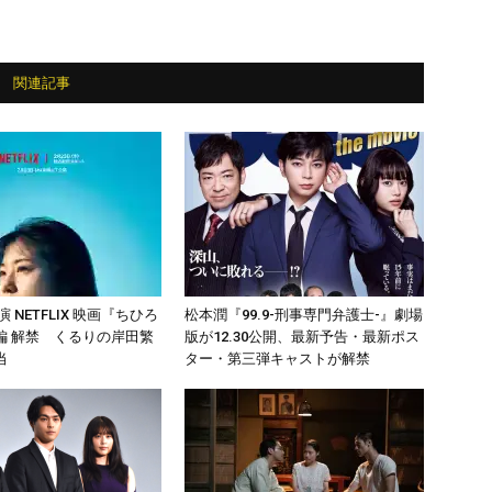
関連記事
 NETFLIX 映画『ちひろ
松本潤『99.9-刑事専門弁護士-』劇場
編 解禁 くるりの岸田繁
版が12.30公開、最新予告・最新ポス
当
ター・第三弾キャストが解禁