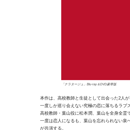
「ナラタージュ」Blu-ray＆DVD豪華版
本作は、高校教師と生徒として出会った2人
一度しか巡り会えない究極の恋に落ちるラブ
高校教師・葉山役に松本潤、葉山を全身全霊
一度は恋人になるも、葉山を忘れられない泉
が共演する。