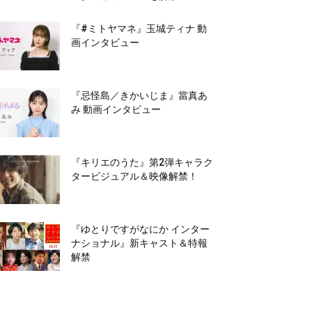
『#ミトヤマネ』玉城ティナ 動
画インタビュー
『忌怪島／きかいじま』當真あ
み 動画インタビュー
『キリエのうた』第2弾キャラク
タービジュアル＆映像解禁！
『ゆとりですがなにか インター
ナショナル』新キャスト＆特報
解禁