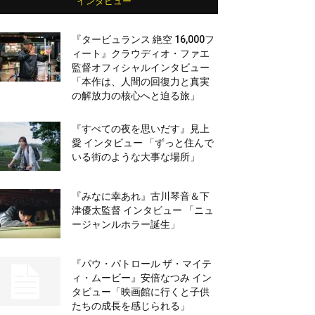
インタビュー
『タービュランス 絶空 16,000フ
ィート』クラウディオ・ファエ
監督オフィシャルインタビュー
「本作は、人間の回復力と真実
の解放力の核心へと迫る旅」
『すべての夜を思いだす』見上
愛 インタビュー 「ずっと住んで
いる街のような大事な場所」
『みなに幸あれ』古川琴音＆下
津優太監督 インタビュー 「ニュ
ージャンルホラー誕生」
『パウ・パトロール ザ・マイテ
ィ・ムービー』安倍なつみ イン
タビュー「映画館に行くと子供
たちの成長を感じられる」