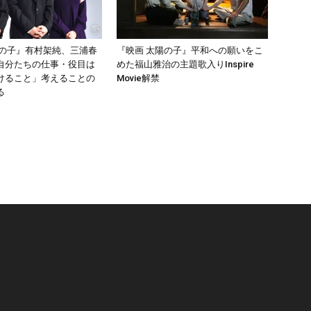
陽の子』有村架純、三浦春
『映画 太陽の子』平和への願いをこ
自分たちの仕事・役目は
めた福山雅治の主題歌入りInspire
けること」考えることの
Movie解禁
る