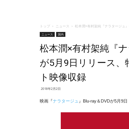
トップ
ニュース
松本潤×有村架純『ナラタージュ』B
ニュース
国内
松本潤×有村架純『ナラタ
が5月9日リリース
ト映像収録
2018年2月2日
映画『
ナラタージュ
』Blu-ray＆DVDが5