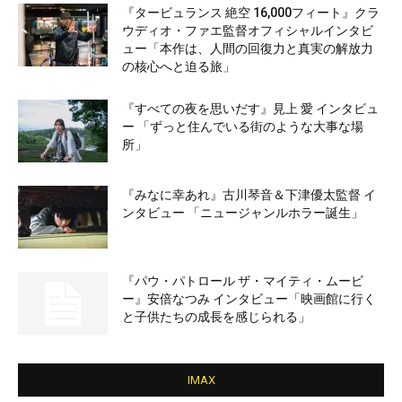
『タービュランス 絶空 16,000フィート』クラ
ウディオ・ファエ監督オフィシャルインタビ
ュー「本作は、人間の回復力と真実の解放力
の核心へと迫る旅」
『すべての夜を思いだす』見上 愛 インタビュ
ー 「ずっと住んでいる街のような大事な場
所」
『みなに幸あれ』古川琴音＆下津優太監督 イ
ンタビュー 「ニュージャンルホラー誕生」
『パウ・パトロール ザ・マイティ・ムービ
ー』安倍なつみ インタビュー「映画館に行く
と子供たちの成長を感じられる」
IMAX