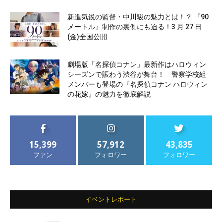
新進気鋭の監督・中川駿の魅力とは！？ 『90
メートル』制作の裏側にも迫る！3 月 27 日
(金)全国公開
劇場版「名探偵コナン」最新作はハロウィン
シーズンで賑わう渋谷が舞台！ 警察学校組
メンバーも登場の『名探偵コナン ハロウィン
の花嫁』の魅力を徹底解説
15,399
57,912
43,835
ファン
フォロワー
フォロワー
イベントレポート