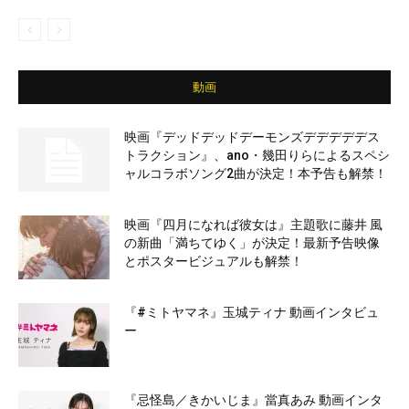
動画
映画『デッドデッドデーモンズデデデデデス
トラクション』、ano・幾田りらによるスペシ
ャルコラボソング2曲が決定！本予告も解禁！
映画『四月になれば彼女は』主題歌に藤井 風
の新曲「満ちてゆく」が決定！最新予告映像
とポスタービジュアルも解禁！
『#ミトヤマネ』玉城ティナ 動画インタビュ
ー
『忌怪島／きかいじま』當真あみ 動画インタ