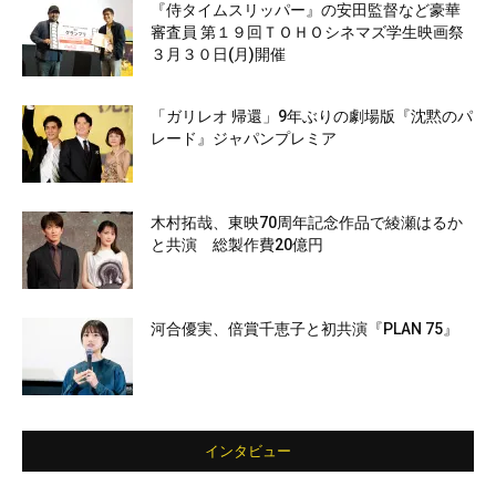
『侍タイムスリッパー』の安田監督など豪華
審査員 第１９回ＴＯＨＯシネマズ学生映画祭
３月３０日(月)開催
「ガリレオ 帰還」9年ぶりの劇場版『沈黙のパ
レード』ジャパンプレミア
木村拓哉、東映70周年記念作品で綾瀬はるか
と共演 総製作費20億円
河合優実、倍賞千恵子と初共演『PLAN 75』
インタビュー