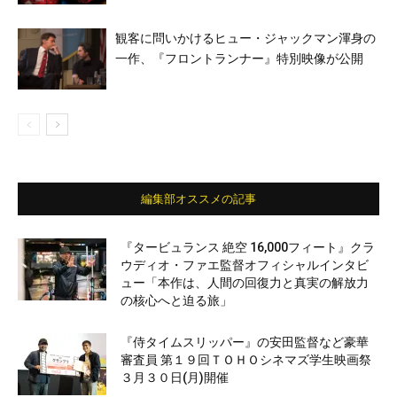
観客に問いかけるヒュー・ジャックマン渾身の
一作、『フロントランナー』特別映像が公開
編集部オススメの記事
『タービュランス 絶空 16,000フィート』クラ
ウディオ・ファエ監督オフィシャルインタビ
ュー「本作は、人間の回復力と真実の解放力
の核心へと迫る旅」
『侍タイムスリッパー』の安田監督など豪華
審査員 第１９回ＴＯＨＯシネマズ学生映画祭
３月３０日(月)開催