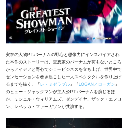
実在の人物P.T.バーナムの野心と想像力にインスパイアされ
た本作のストーリーは、空想家のバーナムが何もないところ
からアイデアと野心でショービジネスを立ち上げ、世界中で
センセーションを巻き起こした一大スペクタクルを作り上げ
るまでを描く。『
レ・ミゼラブル
』『
LOGAN／ローガン
』
のヒュー・ジャックマンが主人公P.T.バーナムを演じるほ
か、ミシェル・ウィリアムズ、ゼンデイヤ、ザック・エフロ
ン、レベッカ・ファーガソンが共演する。