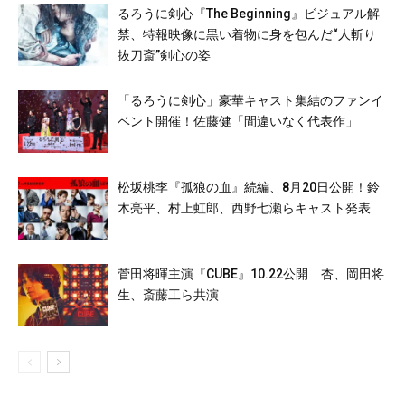
るろうに剣心『The Beginning』ビジュアル解
禁、特報映像に黒い着物に身を包んだ“人斬り
抜刀斎”剣心の姿
「るろうに剣心」豪華キャスト集結のファンイ
ベント開催！佐藤健「間違いなく代表作」
松坂桃李『孤狼の血』続編、8月20日公開！鈴
木亮平、村上虹郎、西野七瀬らキャスト発表
菅田将暉主演『CUBE』10.22公開 杏、岡田将
生、斎藤工ら共演