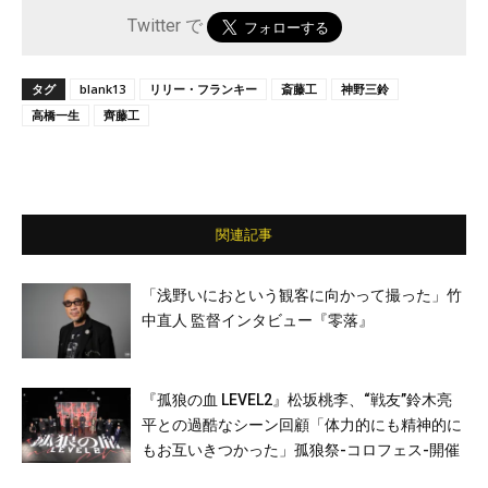
Twitter で
タグ
blank13
リリー・フランキー
斎藤工
神野三鈴
高橋一生
齊藤工
関連記事
「浅野いにおという観客に向かって撮った」竹
中直人 監督インタビュー『零落』
『孤狼の血 LEVEL2』松坂桃李、“戦友”鈴木亮
平との過酷なシーン回顧「体力的にも精神的に
もお互いきつかった」孤狼祭-コロフェス-開催