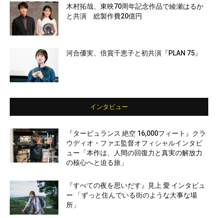
木村拓哉、東映70周年記念作品で綾瀬はるか
と共演 総製作費20億円
河合優実、倍賞千恵子と初共演『PLAN 75』
インタビュー
『タービュランス 絶空 16,000フィート』クラ
ウディオ・ファエ監督オフィシャルインタビ
ュー「本作は、人間の回復力と真実の解放力
の核心へと迫る旅」
『すべての夜を思いだす』見上 愛 インタビュ
ー 「ずっと住んでいる街のような大事な場
所」