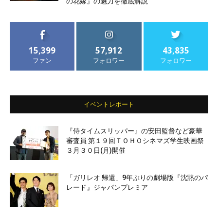
の花嫁』の魅力を徹底解説
15,399
57,912
43,835
ファン
フォロワー
フォロワー
イベントレポート
『侍タイムスリッパー』の安田監督など豪華
審査員 第１９回ＴＯＨＯシネマズ学生映画祭
３月３０日(月)開催
「ガリレオ 帰還」9年ぶりの劇場版『沈黙のパ
レード』ジャパンプレミア