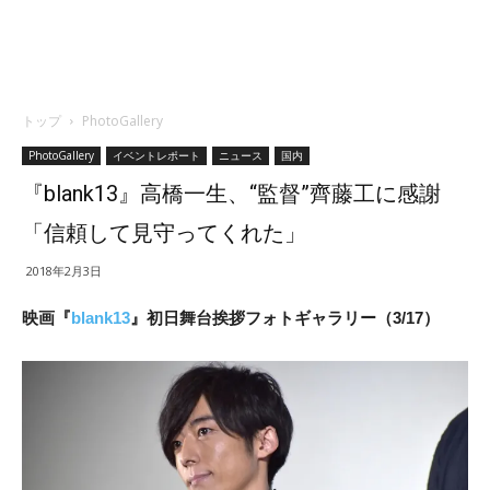
トップ
PhotoGallery
PhotoGallery
イベントレポート
ニュース
国内
『blank13』高橋一生、“監督”齊藤工に感謝
「信頼して見守ってくれた」
2018年2月3日
映画『
blank13
』初日舞台挨拶フォトギャラリー（3/17）