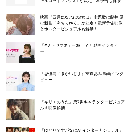
ャルコラボソング2曲が決定！本予告も解禁！
映画『四月になれば彼女は』主題歌に藤井 風
の新曲「満ちてゆく」が決定！最新予告映像
とポスタービジュアルも解禁！
『#ミトヤマネ』玉城ティナ 動画インタビュ
ー
『忌怪島／きかいじま』當真あみ 動画インタ
ビュー
『キリエのうた』第2弾キャラクタービジュア
ル＆映像解禁！
『ゆとりですがなにか インターナショナル』