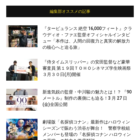
編集部オススメの記事
『タービュランス 絶空 16,000フィート』クラ
ウディオ・ファエ監督オフィシャルインタビ
ュー「本作は、人間の回復力と真実の解放力
の核心へと迫る旅」
『侍タイムスリッパー』の安田監督など豪華
審査員 第１９回ＴＯＨＯシネマズ学生映画祭
３月３０日(月)開催
新進気鋭の監督・中川駿の魅力とは！？ 『90
メートル』制作の裏側にも迫る！3 月 27 日
(金)全国公開
劇場版「名探偵コナン」最新作はハロウィン
シーズンで賑わう渋谷が舞台！ 警察学校組
メンバーも登場の『名探偵コナン ハロウィン