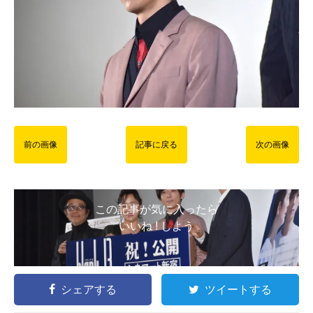
前の画像
記事に戻る
次の画像
この記事が気に入ったら
いいね ! しよう
シェアする
ツイートする