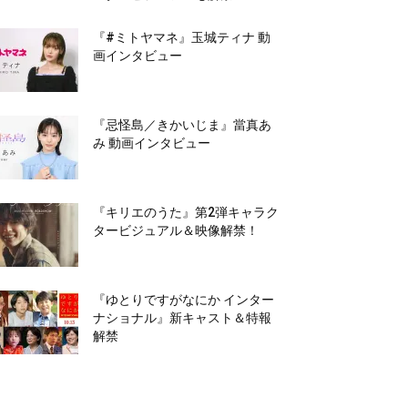
『#ミトヤマネ』玉城ティナ 動
画インタビュー
『忌怪島／きかいじま』當真あ
み 動画インタビュー
『キリエのうた』第2弾キャラク
タービジュアル＆映像解禁！
『ゆとりですがなにか インター
ナショナル』新キャスト＆特報
解禁