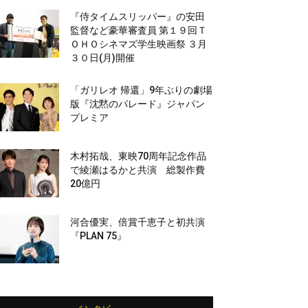
『侍タイムスリッパー』の安田
監督など豪華審査員 第１９回Ｔ
ＯＨＯシネマズ学生映画祭 ３月
３０日(月)開催
「ガリレオ 帰還」9年ぶりの劇場
版『沈黙のパレード』ジャパン
プレミア
木村拓哉、東映70周年記念作品
で綾瀬はるかと共演 総製作費
20億円
河合優実、倍賞千恵子と初共演
『PLAN 75』