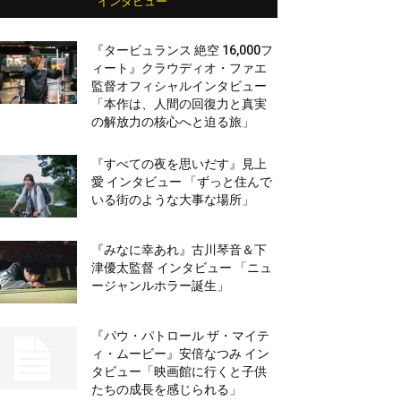
インタビュー
『タービュランス 絶空 16,000フ
ィート』クラウディオ・ファエ
監督オフィシャルインタビュー
「本作は、人間の回復力と真実
の解放力の核心へと迫る旅」
『すべての夜を思いだす』見上
愛 インタビュー 「ずっと住んで
いる街のような大事な場所」
『みなに幸あれ』古川琴音＆下
津優太監督 インタビュー 「ニュ
ージャンルホラー誕生」
『パウ・パトロール ザ・マイテ
ィ・ムービー』安倍なつみ イン
タビュー「映画館に行くと子供
たちの成長を感じられる」