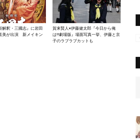
新解釈・三國志』に岩田
賀来賢人×伊藤健太郎『今日から俺
直美が出演 新メイキン
は!!劇場版』場面写真一挙、伊藤と京
子のラブラブカットも