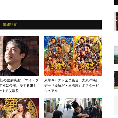
関連記事
“初の主演映画”『マイ・ダ
豪華キャスト全員集合！大泉洋×福田
1年秋に公開、愛する娘を
雄一『新解釈・三國志』ポスタービ
走する父親役
ジュアル