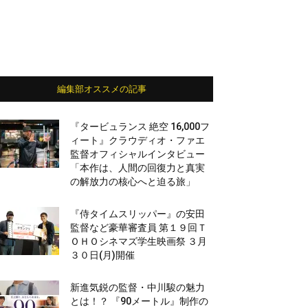
編集部オススメの記事
『タービュランス 絶空 16,000フ
ィート』クラウディオ・ファエ
監督オフィシャルインタビュー
「本作は、人間の回復力と真実
の解放力の核心へと迫る旅」
『侍タイムスリッパー』の安田
監督など豪華審査員 第１９回Ｔ
ＯＨＯシネマズ学生映画祭 ３月
３０日(月)開催
新進気鋭の監督・中川駿の魅力
とは！？ 『90メートル』制作の