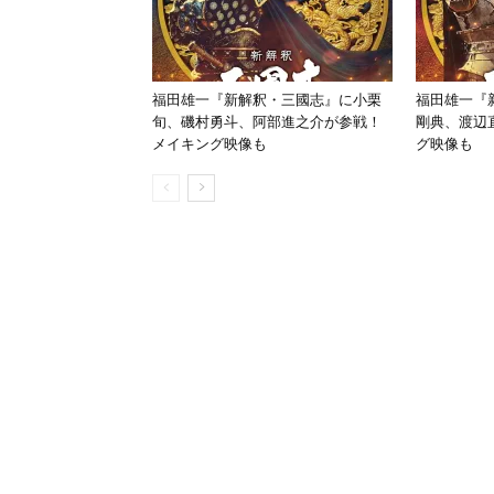
福田雄一『新解釈・三國志』に小栗
福田雄一『
旬、磯村勇斗、阿部進之介が参戦！
剛典、渡辺
メイキング映像も
グ映像も