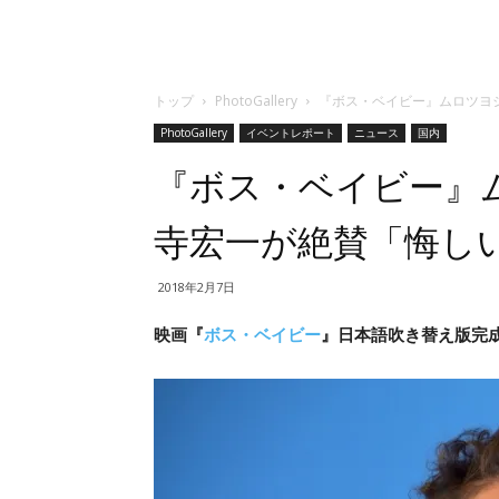
トップ
PhotoGallery
『ボス・ベイビー』ムロツヨ
PhotoGallery
イベントレポート
ニュース
国内
『ボス・ベイビー』
寺宏一が絶賛「悔し
2018年2月7日
映画『
ボス・ベイビー
』日本語吹き替え版完成報