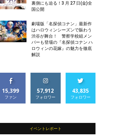
裏側にも迫る！3 月 27 日(金)全
国公開
劇場版「名探偵コナン」最新作
はハロウィンシーズンで賑わう
渋谷が舞台！ 警察学校組メン
バーも登場の『名探偵コナン ハ
ロウィンの花嫁』の魅力を徹底
解説
15,399
57,912
43,835
ファン
フォロワー
フォロワー
イベントレポート