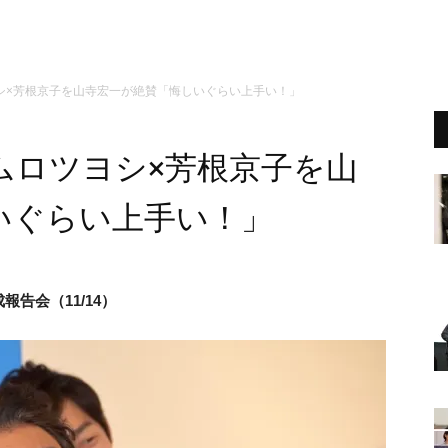
シ×芳根京子を山寺宏一が絶賛「悔しいぐらい上手い！」
ムロツヨシ×芳根京子を山
いぐらい上手い！」
告会（11/14）