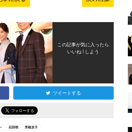
この記事が気に入ったら
いいね ! しよう
ツイートする
で
一
石田明
芳根京子