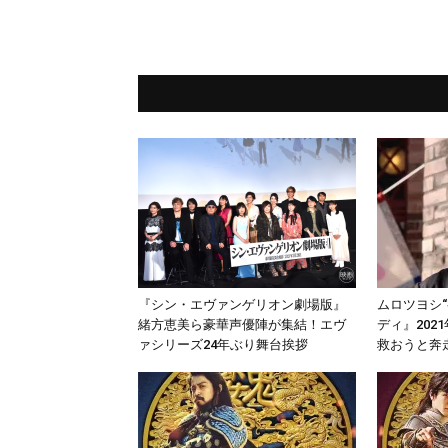
『シン・エヴァンゲリオン劇場版』
ムロツヨシ
緒方恵美ら豪華声優陣が集結！エヴ
ディ』202
ァシリーズ24年ぶり舞台挨拶
救おうと奔