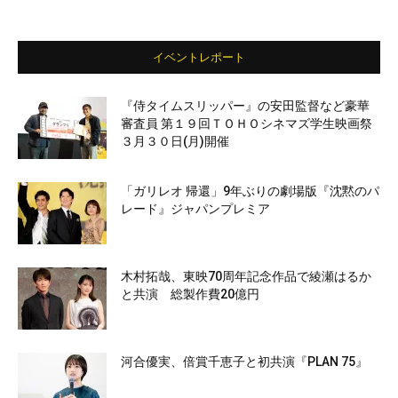
イベントレポート
『侍タイムスリッパー』の安田監督など豪華
審査員 第１９回ＴＯＨＯシネマズ学生映画祭
３月３０日(月)開催
「ガリレオ 帰還」9年ぶりの劇場版『沈黙のパ
レード』ジャパンプレミア
木村拓哉、東映70周年記念作品で綾瀬はるか
と共演 総製作費20億円
河合優実、倍賞千恵子と初共演『PLAN 75』