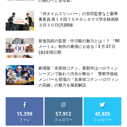
の核心へと迫る旅」
『侍タイムスリッパー』の安田監督など豪華
審査員 第１９回ＴＯＨＯシネマズ学生映画祭
３月３０日(月)開催
新進気鋭の監督・中川駿の魅力とは！？ 『90
メートル』制作の裏側にも迫る！3 月 27 日
(金)全国公開
劇場版「名探偵コナン」最新作はハロウィン
シーズンで賑わう渋谷が舞台！ 警察学校組
メンバーも登場の『名探偵コナン ハロウィン
の花嫁』の魅力を徹底解説
15,399
57,912
43,835
ファン
フォロワー
フォロワー