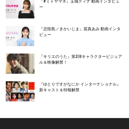
『#ミトヤマネ』玉城ティナ 動画インタビュ
ー
『忌怪島／きかいじま』當真あみ 動画インタ
ビュー
『キリエのうた』第2弾キャラクタービジュア
ル＆映像解禁！
『ゆとりですがなにか インターナショナル』
新キャスト＆特報解禁