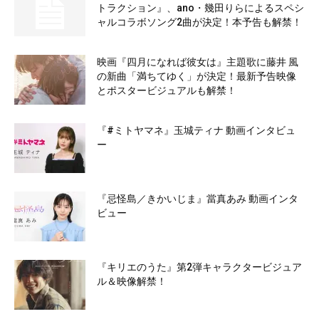
トラクション』、ano・幾田りらによるスペシ
ャルコラボソング2曲が決定！本予告も解禁！
映画『四月になれば彼女は』主題歌に藤井 風
の新曲「満ちてゆく」が決定！最新予告映像
とポスタービジュアルも解禁！
『#ミトヤマネ』玉城ティナ 動画インタビュ
ー
『忌怪島／きかいじま』當真あみ 動画インタ
ビュー
『キリエのうた』第2弾キャラクタービジュア
ル＆映像解禁！