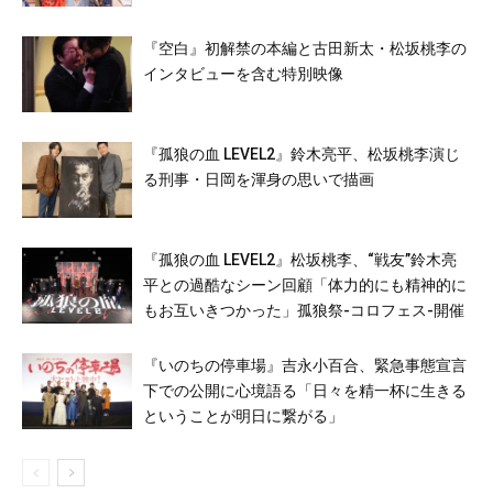
『空白』初解禁の本編と古田新太・松坂桃李の
インタビューを含む特別映像
『孤狼の血 LEVEL2』鈴木亮平、松坂桃李演じ
る刑事・日岡を渾身の思いで描画
『孤狼の血 LEVEL2』松坂桃李、“戦友”鈴木亮
平との過酷なシーン回顧「体力的にも精神的に
もお互いきつかった」孤狼祭-コロフェス-開催
『いのちの停車場』吉永小百合、緊急事態宣言
下での公開に心境語る「日々を精一杯に生きる
ということが明日に繋がる」