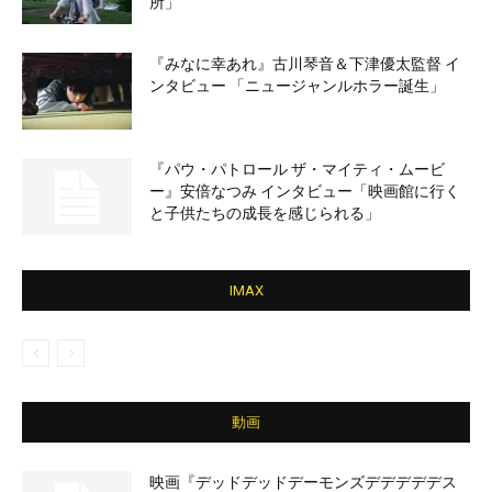
所」
『みなに幸あれ』古川琴音＆下津優太監督 イ
ンタビュー 「ニュージャンルホラー誕生」
『パウ・パトロール ザ・マイティ・ムービ
ー』安倍なつみ インタビュー「映画館に行く
と子供たちの成長を感じられる」
IMAX
動画
映画『デッドデッドデーモンズデデデデデス