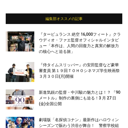
編集部オススメの記事
『タービュランス 絶空 16,000フィート』クラ
ウディオ・ファエ監督オフィシャルインタビ
ュー「本作は、人間の回復力と真実の解放力
の核心へと迫る旅」
『侍タイムスリッパー』の安田監督など豪華
審査員 第１９回ＴＯＨＯシネマズ学生映画祭
３月３０日(月)開催
新進気鋭の監督・中川駿の魅力とは！？ 『90
メートル』制作の裏側にも迫る！3 月 27 日
(金)全国公開
劇場版「名探偵コナン」最新作はハロウィン
シーズンで賑わう渋谷が舞台！ 警察学校組