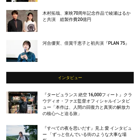
木村拓哉、東映70周年記念作品で綾瀬はるか
と共演 総製作費20億円
河合優実、倍賞千恵子と初共演『PLAN 75』
インタビュー
『タービュランス 絶空 16,000フィート』クラ
ウディオ・ファエ監督オフィシャルインタビ
ュー「本作は、人間の回復力と真実の解放力
の核心へと迫る旅」
『すべての夜を思いだす』見上 愛 インタビュ
ー 「ずっと住んでいる街のような大事な場