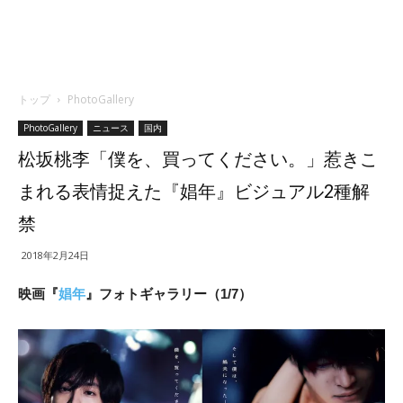
トップ
PhotoGallery
PhotoGallery
ニュース
国内
松坂桃李「僕を、買ってください。」惹きこ
まれる表情捉えた『娼年』ビジュアル2種解
禁
2018年2月24日
映画『
娼年
』フォトギャラリー（1/7）