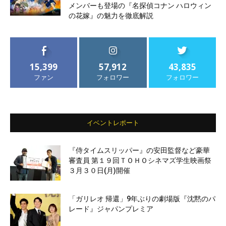
メンバーも登場の『名探偵コナン ハロウィン
の花嫁』の魅力を徹底解説
15,399
57,912
43,835
ファン
フォロワー
フォロワー
イベントレポート
『侍タイムスリッパー』の安田監督など豪華
審査員 第１９回ＴＯＨＯシネマズ学生映画祭
３月３０日(月)開催
「ガリレオ 帰還」9年ぶりの劇場版『沈黙のパ
レード』ジャパンプレミア