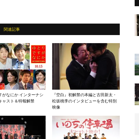
関連記事
すがなにか インターナシ
『空白』初解禁の本編と古田新太・
キャスト＆特報解禁
松坂桃李のインタビューを含む特別
映像