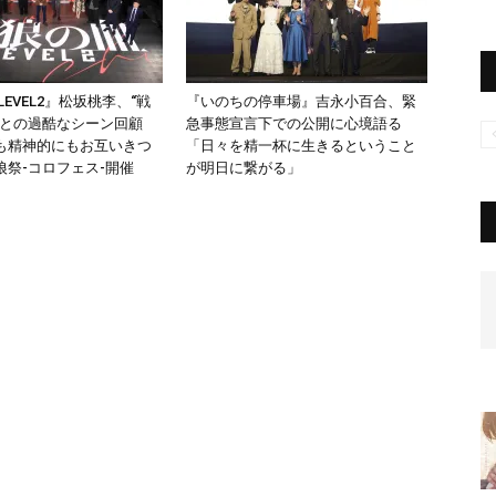
LEVEL2』松坂桃李、“戦
『いのちの停車場』吉永小百合、緊
平との過酷なシーン回顧
急事態宣言下での公開に心境語る
も精神的にもお互いきつ
「日々を精一杯に生きるということ
狼祭-コロフェス-開催
が明日に繋がる」