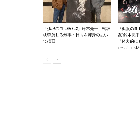
『孤狼の血 LEVEL2』鈴木亮平、松坂
『孤狼の血 
桃李演じる刑事・日岡を渾身の思い
友”鈴木亮
で描画
「体力的に
かった」孤