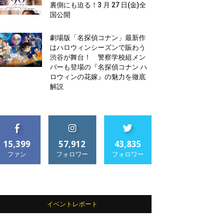
裏側にも迫る！3 月 27 日(金)全
国公開
劇場版「名探偵コナン」最新作
はハロウィンシーズンで賑わう
渋谷が舞台！ 警察学校組メン
バーも登場の『名探偵コナン ハ
ロウィンの花嫁』の魅力を徹底
解説
15,399
57,912
43,835
ファン
フォロワー
フォロワー
イベントレポート