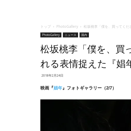
トップ
PhotoGallery
松坂桃李「僕を、買ってくだ
PhotoGallery
ニュース
国内
松坂桃李「僕を、買
れる表情捉えた『娼
2018年2月24日
映画『
娼年
』フォトギャラリー（2/7）