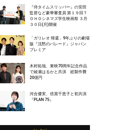
『侍タイムスリッパー』の安田
監督など豪華審査員 第１９回Ｔ
ＯＨＯシネマズ学生映画祭 ３月
３０日(月)開催
「ガリレオ 帰還」9年ぶりの劇場
版『沈黙のパレード』ジャパン
プレミア
木村拓哉、東映70周年記念作品
で綾瀬はるかと共演 総製作費
20億円
河合優実、倍賞千恵子と初共演
『PLAN 75』