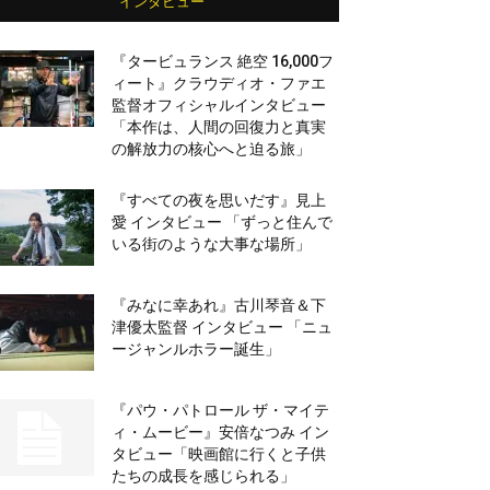
インタビュー
『タービュランス 絶空 16,000フ
ィート』クラウディオ・ファエ
監督オフィシャルインタビュー
「本作は、人間の回復力と真実
の解放力の核心へと迫る旅」
『すべての夜を思いだす』見上
愛 インタビュー 「ずっと住んで
いる街のような大事な場所」
『みなに幸あれ』古川琴音＆下
津優太監督 インタビュー 「ニュ
ージャンルホラー誕生」
『パウ・パトロール ザ・マイテ
ィ・ムービー』安倍なつみ イン
タビュー「映画館に行くと子供
たちの成長を感じられる」