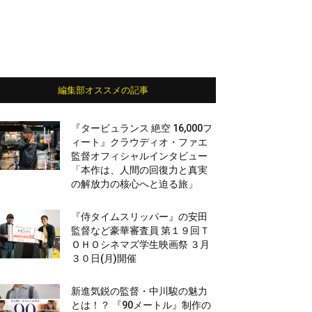
編集部オススメの記事
『タービュランス 絶空 16,000フ
ィート』クラウディオ・ファエ
監督オフィシャルインタビュー
「本作は、人間の回復力と真実
の解放力の核心へと迫る旅」
『侍タイムスリッパー』の安田
監督など豪華審査員 第１９回Ｔ
ＯＨＯシネマズ学生映画祭 ３月
３０日(月)開催
新進気鋭の監督・中川駿の魅力
とは！？ 『90メートル』制作の