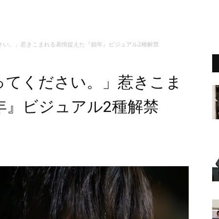
さい。」惹きこまれる表情捉えた『娼年』ビジュアル2種解禁
ってください。」惹きこま
年』ビジュアル2種解禁