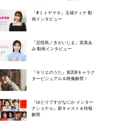
『#ミトヤマネ』玉城ティナ 動
画インタビュー
『忌怪島／きかいじま』當真あ
み 動画インタビュー
『キリエのうた』第2弾キャラク
タービジュアル＆映像解禁！
『ゆとりですがなにか インター
ナショナル』新キャスト＆特報
解禁