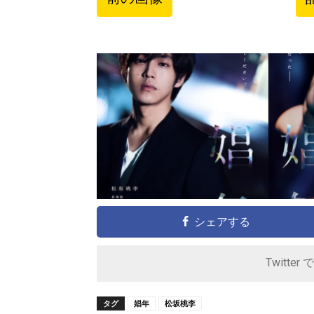
シェアする
Twitter 
タグ
娼年
松坂桃李