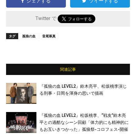
シェアする
ツイートする
Twitter で
タグ
孤狼の血
音尾琢真
関連記事
『孤狼の血 LEVEL2』鈴木亮平、松坂桃李演じ
る刑事・日岡を渾身の思いで描画
『孤狼の血 LEVEL2』松坂桃李、“戦友”鈴木亮
平との過酷なシーン回顧「体力的にも精神的に
もお互いきつかった」孤狼祭-コロフェス-開催