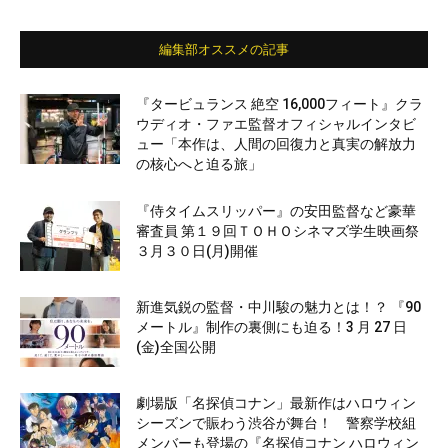
編集部オススメの記事
『タービュランス 絶空 16,000フィート』クラ
ウディオ・ファエ監督オフィシャルインタビ
ュー「本作は、人間の回復力と真実の解放力
の核心へと迫る旅」
『侍タイムスリッパー』の安田監督など豪華
審査員 第１９回ＴＯＨＯシネマズ学生映画祭
３月３０日(月)開催
新進気鋭の監督・中川駿の魅力とは！？ 『90
メートル』制作の裏側にも迫る！3 月 27 日
(金)全国公開
劇場版「名探偵コナン」最新作はハロウィン
シーズンで賑わう渋谷が舞台！ 警察学校組
メンバーも登場の『名探偵コナン ハロウィン