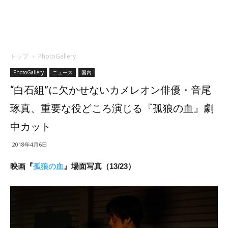
トップ
PhotoGallery
PhotoGallery
ニュース
国内
“白石組”に欠かせないカメレオン俳優・音尾
琢真、重要な役どころ演じる『孤狼の血』劇
中カット
2018年4月6日
映画『
孤狼の血
』場面写真（13/23）