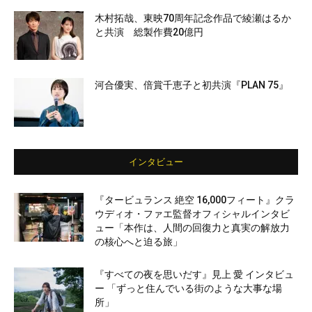
木村拓哉、東映70周年記念作品で綾瀬はるか
と共演 総製作費20億円
河合優実、倍賞千恵子と初共演『PLAN 75』
インタビュー
『タービュランス 絶空 16,000フィート』クラ
ウディオ・ファエ監督オフィシャルインタビ
ュー「本作は、人間の回復力と真実の解放力
の核心へと迫る旅」
『すべての夜を思いだす』見上 愛 インタビュ
ー 「ずっと住んでいる街のような大事な場
所」