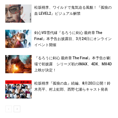
松坂桃李、ワイルドで鬼気迫る風貌！『孤狼の
血 LEVEL2』ビジュアル解禁
剣心VS雪代縁『るろうに剣心 最終章 The
Final』本予告お披露目、3月24日にオンライン
イベント開催
『るろうに剣心 最終章 The Final』本予告が劇
場で初披露 シリーズ初のIMAX、4DX、MX4D
上映が決定！
松坂桃李『孤狼の血』続編、8月20日公開！鈴
木亮平、村上虹郎、西野七瀬らキャスト発表