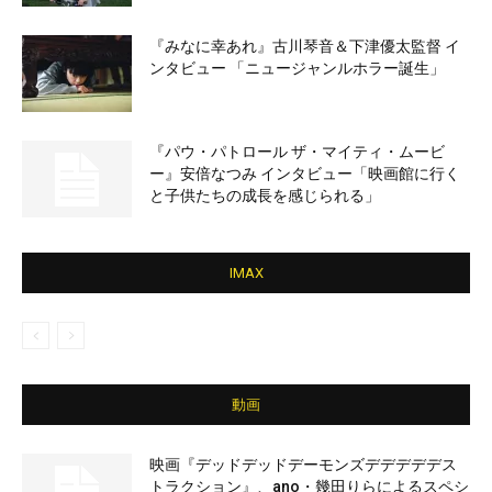
『みなに幸あれ』古川琴音＆下津優太監督 イ
ンタビュー 「ニュージャンルホラー誕生」
『パウ・パトロール ザ・マイティ・ムービ
ー』安倍なつみ インタビュー「映画館に行く
と子供たちの成長を感じられる」
IMAX
動画
映画『デッドデッドデーモンズデデデデデス
トラクション』、ano・幾田りらによるスペシ