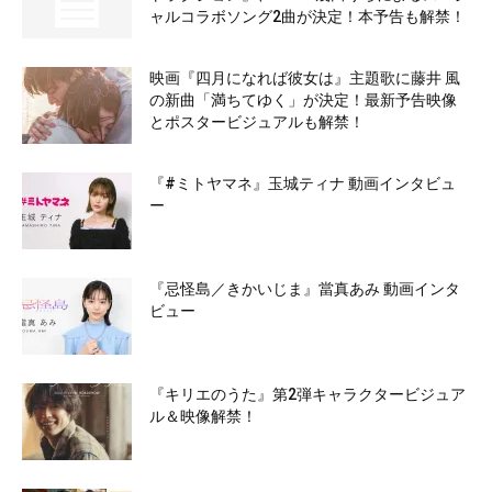
ャルコラボソング2曲が決定！本予告も解禁！
映画『四月になれば彼女は』主題歌に藤井 風
の新曲「満ちてゆく」が決定！最新予告映像
とポスタービジュアルも解禁！
『#ミトヤマネ』玉城ティナ 動画インタビュ
ー
『忌怪島／きかいじま』當真あみ 動画インタ
ビュー
『キリエのうた』第2弾キャラクタービジュア
ル＆映像解禁！