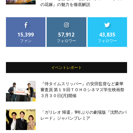
の花嫁』の魅力を徹底解説
15,399
57,912
43,835
ファン
フォロワー
フォロワー
イベントレポート
『侍タイムスリッパー』の安田監督など豪華
審査員 第１９回ＴＯＨＯシネマズ学生映画祭
３月３０日(月)開催
「ガリレオ 帰還」9年ぶりの劇場版『沈黙のパ
レード』ジャパンプレミア