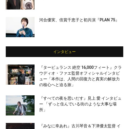
河合優実、倍賞千恵子と初共演『PLAN 75』
インタビュー
『タービュランス 絶空 16,000フィート』クラ
ウディオ・ファエ監督オフィシャルインタビ
ュー「本作は、人間の回復力と真実の解放力
の核心へと迫る旅」
『すべての夜を思いだす』見上 愛 インタビュ
ー 「ずっと住んでいる街のような大事な場
所」
『みなに幸あれ』古川琴音＆下津優太監督 イ