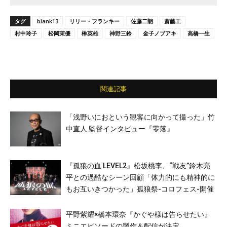
タグ
blank13
リリー・フランキー
佐藤二朗
斎藤工
村中玲子
松岡茉優
榊英雄
神野三鈴
金子ノブアキ
高橋一生
関連記事
「浅野いにおという観客に向かって撮った」竹
中直人 監督インタビュー『零落』
『孤狼の血 LEVEL2』松坂桃李、“戦友”鈴木亮
平との過酷なシーン回顧「体力的にも精神的に
もお互いきつかった」孤狼祭-コロフェス-開催
平野紫耀×橋本環奈『かぐや様は告らせたい』
ミニエピソードの製作＆配信が決定