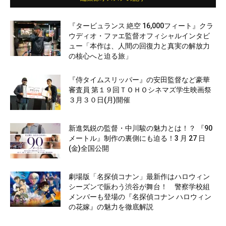
『タービュランス 絶空 16,000フィート』クラ
ウディオ・ファエ監督オフィシャルインタビ
ュー「本作は、人間の回復力と真実の解放力
の核心へと迫る旅」
『侍タイムスリッパー』の安田監督など豪華
審査員 第１９回ＴＯＨＯシネマズ学生映画祭
３月３０日(月)開催
新進気鋭の監督・中川駿の魅力とは！？ 『90
メートル』制作の裏側にも迫る！3 月 27 日
(金)全国公開
劇場版「名探偵コナン」最新作はハロウィン
シーズンで賑わう渋谷が舞台！ 警察学校組
メンバーも登場の『名探偵コナン ハロウィン
の花嫁』の魅力を徹底解説