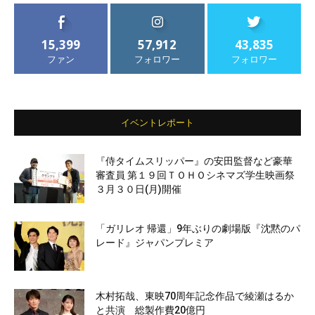
15,399
57,912
43,835
ファン
フォロワー
フォロワー
イベントレポート
『侍タイムスリッパー』の安田監督など豪華
審査員 第１９回ＴＯＨＯシネマズ学生映画祭
３月３０日(月)開催
「ガリレオ 帰還」9年ぶりの劇場版『沈黙のパ
レード』ジャパンプレミア
木村拓哉、東映70周年記念作品で綾瀬はるか
と共演 総製作費20億円