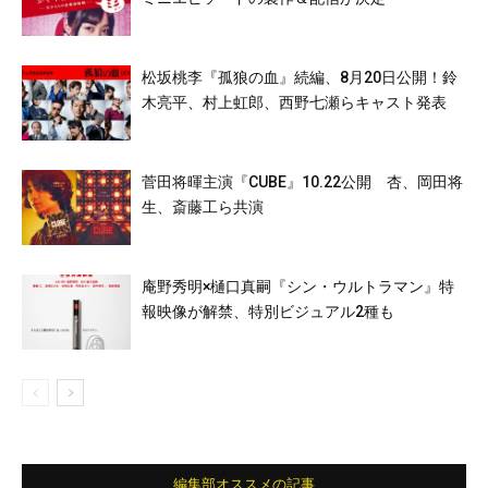
松坂桃李『孤狼の血』続編、8月20日公開！鈴
木亮平、村上虹郎、西野七瀬らキャスト発表
菅田将暉主演『CUBE』10.22公開 杏、岡田将
生、斎藤工ら共演
庵野秀明×樋口真嗣『シン・ウルトラマン』特
報映像が解禁、特別ビジュアル2種も
編集部オススメの記事