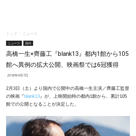
トップ
ニュース
ニュース
国内
高橋一生×齊藤工『blank13』都内1館から105
館へ異例の拡大公開、映画祭では6冠獲得
2018年4月7日
2月3日（土）より国内で公開中の高橋一生主演／齊藤工監督
の映画『
blank13
』が、上映開始時の都内1館から、累計105
館での公開となることが決定した。