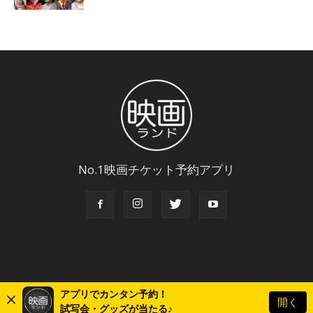
No.1映画チケット予約アプリ
アプリでカンタン予約！
開く
© Copyright 2018 Eigaland, inc. All Rights Reserved.
試写会・グッズが当たる♪