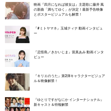
映画『四月になれば彼女は』主題歌に藤井 風
の新曲「満ちてゆく」が決定！最新予告映像
とポスタービジュアルも解禁！
『#ミトヤマネ』玉城ティナ 動画インタビュ
ー
『忌怪島／きかいじま』當真あみ 動画インタ
ビュー
『キリエのうた』第2弾キャラクタービジュア
ル＆映像解禁！
『ゆとりですがなにか インターナショナル』
新キャスト＆特報解禁