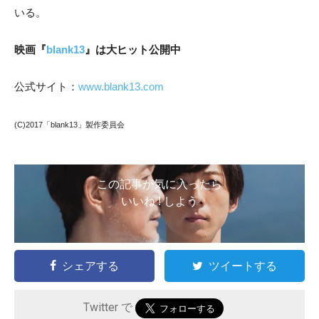
いる。
映画『
blank13
』は大ヒット公開中
公式サイト：
www.blank13.com
(C)2017「blank13」製作委員会
この記事が気に入ったら
いいね ! しよう
シェアする
ツイートする
Twitter で