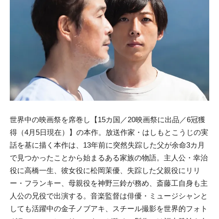
世界中の映画祭を席巻し【15カ国／20映画祭に出品／6冠獲
得（4月5日現在）】の本作。放送作家・はしもとこうじの実
話を基に描く本作は、13年前に突然失踪した父が余命3カ月
で見つかったことから始まるある家族の物語。主人公・幸治
役に高橋一生、彼女役に松岡茉優、失踪した父親役にリリ
ー・フランキー、母親役を神野三鈴が務め、斎藤工自身も主
人公の兄役で出演する。音楽監督は俳優・ミュージシャンと
しても活躍中の金子ノブアキ、スチール撮影を世界的フォト