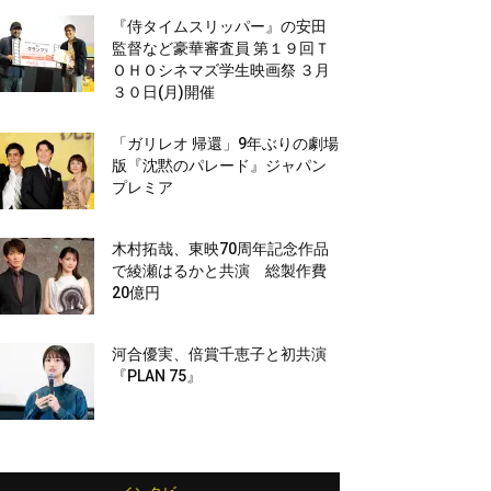
『侍タイムスリッパー』の安田
監督など豪華審査員 第１９回Ｔ
ＯＨＯシネマズ学生映画祭 ３月
３０日(月)開催
「ガリレオ 帰還」9年ぶりの劇場
版『沈黙のパレード』ジャパン
プレミア
木村拓哉、東映70周年記念作品
で綾瀬はるかと共演 総製作費
20億円
河合優実、倍賞千恵子と初共演
『PLAN 75』