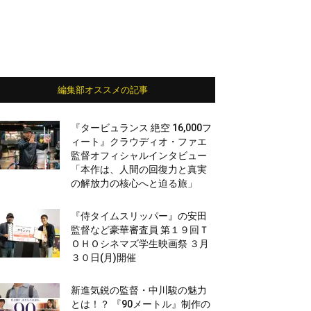
編集部オススメの記事
『タービュランス 絶空 16,000フ
ィート』クラウディオ・ファエ
監督オフィシャルインタビュー
「本作は、人間の回復力と真実
の解放力の核心へと迫る旅」
『侍タイムスリッパー』の安田
監督など豪華審査員 第１９回Ｔ
ＯＨＯシネマズ学生映画祭 ３月
３０日(月)開催
新進気鋭の監督・中川駿の魅力
とは！？ 『90メートル』制作の