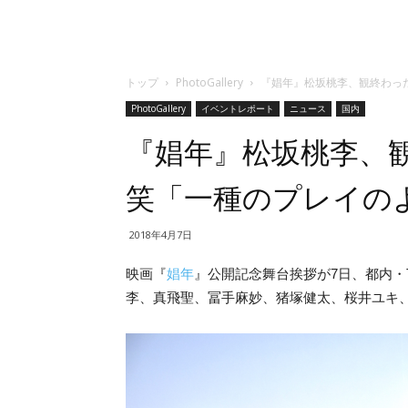
トップ
PhotoGallery
『娼年』松坂桃李、観終わっ
PhotoGallery
イベントレポート
ニュース
国内
『娼年』松坂桃李、
笑「一種のプレイの
2018年4月7日
映画『
娼年
』公開記念舞台挨拶が7日、都内・
李、真飛聖、冨⼿⿇妙、猪塚健太、桜井ユキ