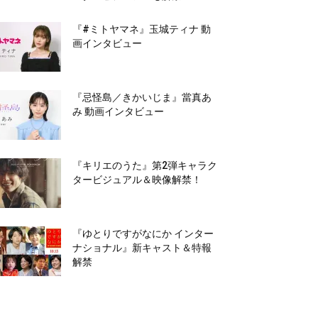
『#ミトヤマネ』玉城ティナ 動
画インタビュー
『忌怪島／きかいじま』當真あ
み 動画インタビュー
『キリエのうた』第2弾キャラク
タービジュアル＆映像解禁！
『ゆとりですがなにか インター
ナショナル』新キャスト＆特報
解禁