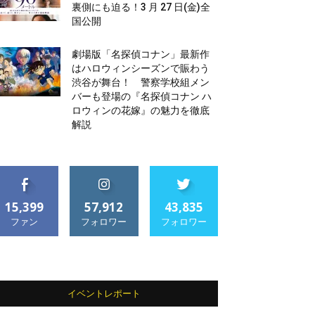
裏側にも迫る！3 月 27 日(金)全
国公開
劇場版「名探偵コナン」最新作
はハロウィンシーズンで賑わう
渋谷が舞台！ 警察学校組メン
バーも登場の『名探偵コナン ハ
ロウィンの花嫁』の魅力を徹底
解説
15,399
57,912
43,835
ファン
フォロワー
フォロワー
イベントレポート