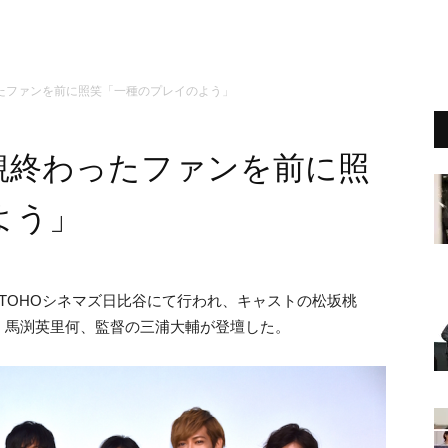
たファンを前に照笑「一種のプレイのよう」
観終わったファンを前に照
よう」
TOHOシネマズ日比谷にて行われ、キャストの松坂桃
、⾺渕英⾥何、監督の三浦大輔が登壇した。