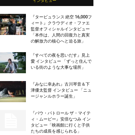
インタビュー
『タービュランス 絶空 16,000フ
ィート』クラウディオ・ファエ
監督オフィシャルインタビュー
「本作は、人間の回復力と真実
の解放力の核心へと迫る旅」
『すべての夜を思いだす』見上
愛 インタビュー 「ずっと住んで
いる街のような大事な場所」
『みなに幸あれ』古川琴音＆下
津優太監督 インタビュー 「ニュ
ージャンルホラー誕生」
『パウ・パトロール ザ・マイテ
ィ・ムービー』安倍なつみ イン
タビュー「映画館に行くと子供
たちの成長を感じられる」