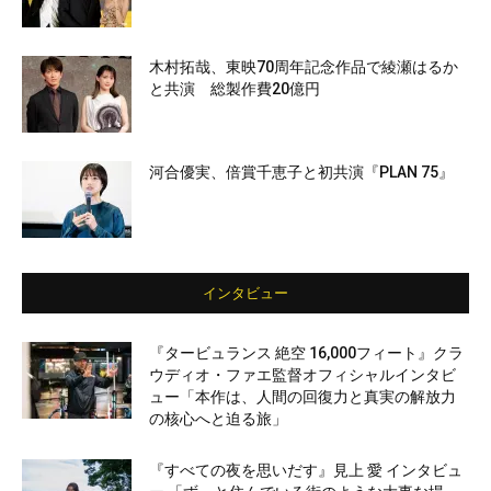
木村拓哉、東映70周年記念作品で綾瀬はるか
と共演 総製作費20億円
河合優実、倍賞千恵子と初共演『PLAN 75』
インタビュー
『タービュランス 絶空 16,000フィート』クラ
ウディオ・ファエ監督オフィシャルインタビ
ュー「本作は、人間の回復力と真実の解放力
の核心へと迫る旅」
『すべての夜を思いだす』見上 愛 インタビュ