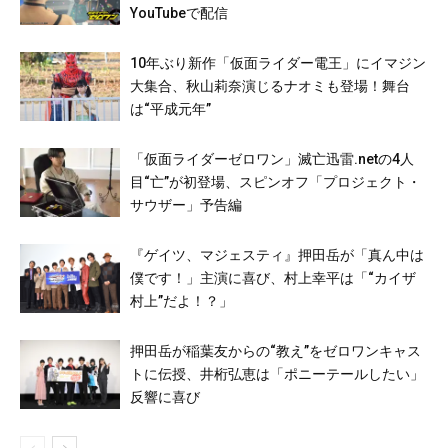
YouTubeで配信
10年ぶり新作「仮面ライダー電王」にイマジン
大集合、秋山莉奈演じるナオミも登場！舞台
は“平成元年”
「仮面ライダーゼロワン」滅亡迅雷.netの4人
目“亡”が初登場、スピンオフ「プロジェクト・
サウザー」予告編
『ゲイツ、マジェスティ』押田岳が「真ん中は
僕です！」主演に喜び、村上幸平は「“カイザ
村上”だよ！？」
押田岳が稲葉友からの“教え”をゼロワンキャス
トに伝授、井桁弘恵は「ポニーテールしたい」
反響に喜び