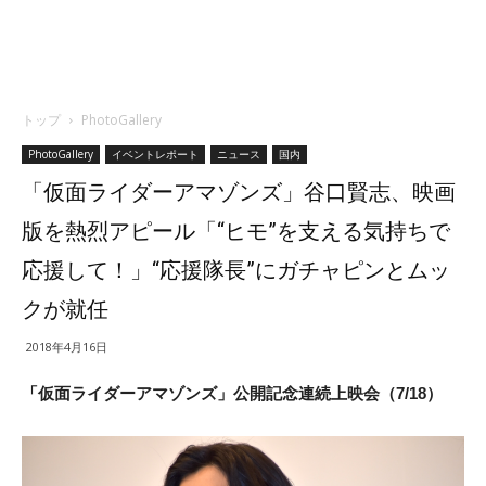
トップ
PhotoGallery
PhotoGallery
イベントレポート
ニュース
国内
「仮面ライダーアマゾンズ」谷口賢志、映画
版を熱烈アピール「“ヒモ”を支える気持ちで
応援して！」“応援隊長”にガチャピンとムッ
クが就任
2018年4月16日
「仮面ライダーアマゾンズ」公開記念連続上映会（7/18）