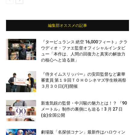
編集部オススメの記事
『タービュランス 絶空 16,000フィート』クラ
ウディオ・ファエ監督オフィシャルインタビ
ュー「本作は、人間の回復力と真実の解放力
の核心へと迫る旅」
『侍タイムスリッパー』の安田監督など豪華
審査員 第１９回ＴＯＨＯシネマズ学生映画祭
３月３０日(月)開催
新進気鋭の監督・中川駿の魅力とは！？ 『90
メートル』制作の裏側にも迫る！3 月 27 日
(金)全国公開
劇場版「名探偵コナン」最新作はハロウィン