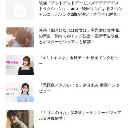
映画『デッドデッドデーモンズデデデデデス
トラクション』、ano・幾田りらによるスペシ
ャルコラボソング2曲が決定！本予告も解禁！
映画『四月になれば彼女は』主題歌に藤井 風
の新曲「満ちてゆく」が決定！最新予告映像
とポスタービジュアルも解禁！
『#ミトヤマネ』玉城ティナ 動画インタビュ
ー
『忌怪島／きかいじま』當真あみ 動画インタ
ビュー
『キリエのうた』第2弾キャラクタービジュア
ル＆映像解禁！