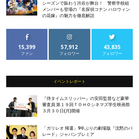
シーズンで賑わう渋谷が舞台！ 警察学校組
メンバーも登場の『名探偵コナン ハロウィン
の花嫁』の魅力を徹底解説
15,399
57,912
43,835
ファン
フォロワー
フォロワー
イベントレポート
『侍タイムスリッパー』の安田監督など豪華
審査員 第１９回ＴＯＨＯシネマズ学生映画祭
３月３０日(月)開催
「ガリレオ 帰還」9年ぶりの劇場版『沈黙のパ
レード』ジャパンプレミア