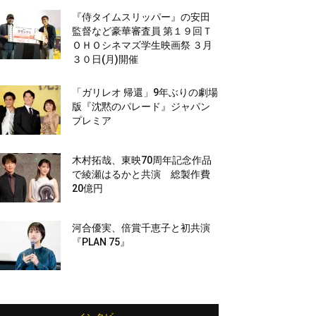
『侍タイムスリッパー』の安田
監督など豪華審査員 第１９回Ｔ
ＯＨＯシネマズ学生映画祭 ３月
３０日(月)開催
「ガリレオ 帰還」9年ぶりの劇場
版『沈黙のパレード』ジャパン
プレミア
木村拓哉、東映70周年記念作品
で綾瀬はるかと共演 総製作費
20億円
河合優実、倍賞千恵子と初共演
『PLAN 75』