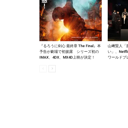
『るろうに剣心 最終章 The Final』本
山﨑賢人「
予告が劇場で初披露 シリーズ初の
い」、Net
IMAX、4DX、MX4D上映が決定！
ワールドプ