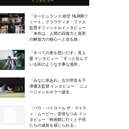
インタビュー
『タービュランス 絶空 16,000フ
ィート』クラウディオ・ファエ
監督オフィシャルインタビュー
「本作は、人間の回復力と真実
の解放力の核心へと迫る旅」
『すべての夜を思いだす』見上
愛 インタビュー 「ずっと住んで
いる街のような大事な場所」
『みなに幸あれ』古川琴音＆下
津優太監督 インタビュー 「ニュ
ージャンルホラー誕生」
『パウ・パトロール ザ・マイテ
ィ・ムービー』安倍なつみ イン
タビュー「映画館に行くと子供
たちの成長を感じられる」