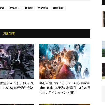
友介
佐藤信介
佐藤健
木梨憲武
本郷奏多
関連記事
二階堂ふみ『ばるぼら』完
剣心VS雪代縁『るろうに剣心 最終章
てDVD＆BD予約発売決
The Final』本予告お披露目、3月24日
にオンラインイベント開催