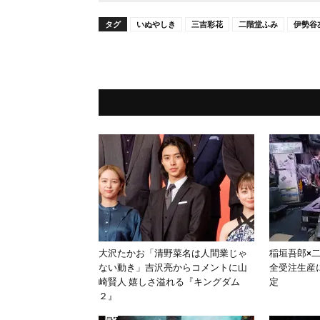
タグ
いぬやしき
三吉彩花
二階堂ふみ
伊勢谷
大沢たかお「清野菜名は人間業じゃ
稲垣吾郎×
ない動き」吉沢亮からコメントに山
全受注生産に
崎賢人 嬉しさ溢れる『キングダム
定
２』