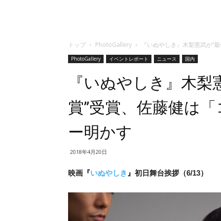
トップ
PhotoGallery
『いぬやしき』木梨憲武が“最
PhotoGallery
イベントレポート
ニュース
国内
『いぬやしき』木梨憲
賞”受賞、佐藤健は
ー明かす
2018年4月20日
映画『
いぬやしき
』初日舞台挨拶（6/13）