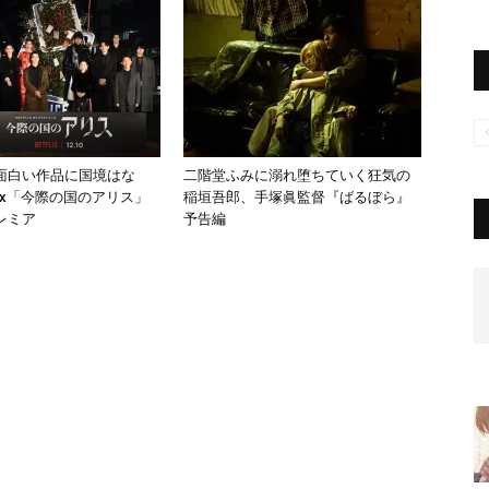
面白い作品に国境はな
二階堂ふみに溺れ堕ちていく狂気の
flix「今際の国のアリス」
稲垣吾郎、手塚眞監督『ばるぼら』
レミア
予告編