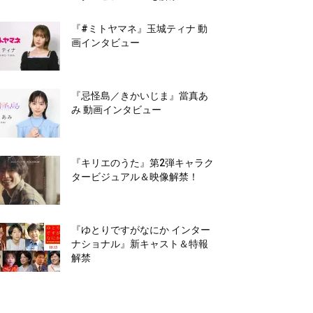
『#ミトヤマネ』玉城ティナ 動
画インタビュー
『忌怪島／きかいじま』當真あ
み 動画インタビュー
『キリエのうた』第2弾キャラク
タービジュアル＆映像解禁！
『ゆとりですがなにか インター
ナショナル』新キャスト＆特報
解禁