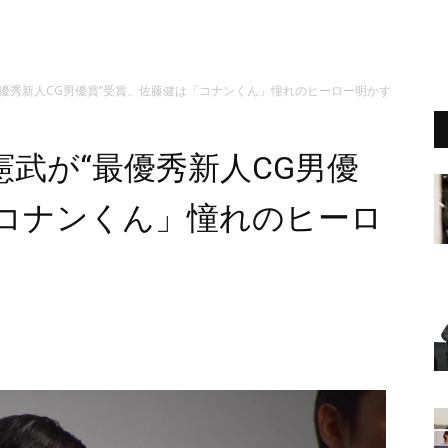
優秀新人CG男優賞”受賞、佐藤健は「コナンくん」憧れのヒーロー明かす
武が“最優秀新人CG男優
「コナンくん」憧れのヒーロ