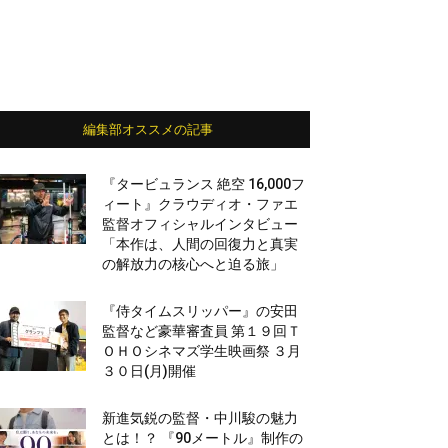
編集部オススメの記事
『タービュランス 絶空 16,000フ
ィート』クラウディオ・ファエ
監督オフィシャルインタビュー
「本作は、人間の回復力と真実
の解放力の核心へと迫る旅」
『侍タイムスリッパー』の安田
監督など豪華審査員 第１９回Ｔ
ＯＨＯシネマズ学生映画祭 ３月
３０日(月)開催
新進気鋭の監督・中川駿の魅力
とは！？ 『90メートル』制作の