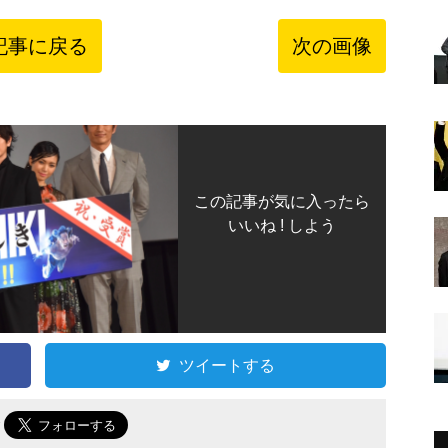
記事に戻る
次の画像
この記事が気に入ったら
いいね ! しよう
ツイートする
で