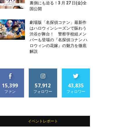
裏側にも迫る！3 月 27 日(金)全
国公開
劇場版「名探偵コナン」最新作
はハロウィンシーズンで賑わう
渋谷が舞台！ 警察学校組メン
バーも登場の『名探偵コナン ハ
ロウィンの花嫁』の魅力を徹底
解説
15,399
57,912
43,835
ファン
フォロワー
フォロワー
イベントレポート