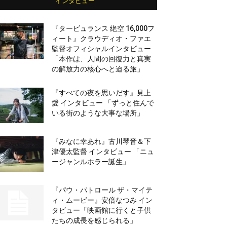
インタビュー
『タービュランス 絶空 16,000フ
ィート』クラウディオ・ファエ
監督オフィシャルインタビュー
「本作は、人間の回復力と真実
の解放力の核心へと迫る旅」
『すべての夜を思いだす』見上
愛 インタビュー 「ずっと住んで
いる街のような大事な場所」
『みなに幸あれ』古川琴音＆下
津優太監督 インタビュー 「ニュ
ージャンルホラー誕生」
『パウ・パトロール ザ・マイテ
ィ・ムービー』安倍なつみ イン
タビュー「映画館に行くと子供
たちの成長を感じられる」