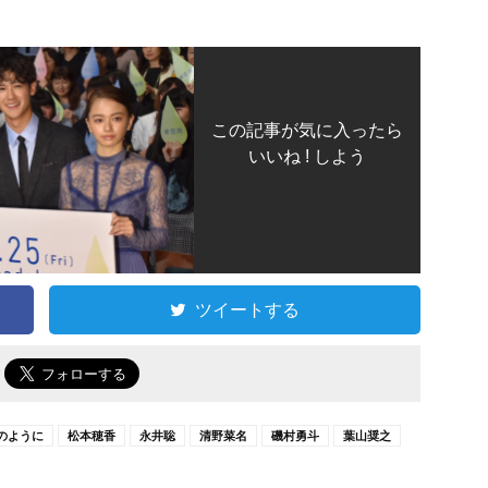
この記事が気に入ったら
いいね ! しよう
ツイートする
で
のように
松本穂香
永井聡
清野菜名
磯村勇斗
葉山奨之