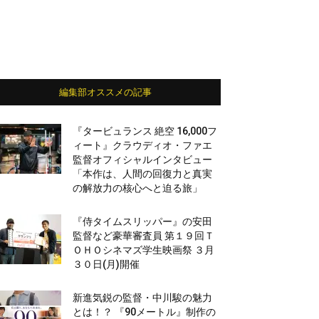
編集部オススメの記事
『タービュランス 絶空 16,000フ
ィート』クラウディオ・ファエ
監督オフィシャルインタビュー
「本作は、人間の回復力と真実
の解放力の核心へと迫る旅」
『侍タイムスリッパー』の安田
監督など豪華審査員 第１９回Ｔ
ＯＨＯシネマズ学生映画祭 ３月
３０日(月)開催
新進気鋭の監督・中川駿の魅力
とは！？ 『90メートル』制作の