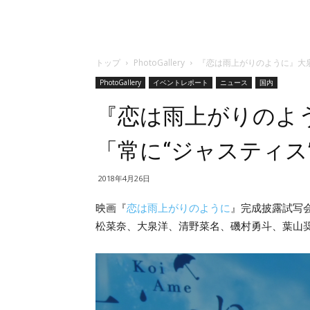
トップ
PhotoGallery
『恋は雨上がりのように』大
PhotoGallery
イベントレポート
ニュース
国内
『恋は雨上がりのよ
「常に“ジャスティス
2018年4月26日
映画『
恋は雨上がりのように
』完成披露試写
松菜奈、大泉洋、清野菜名、
磯村勇斗、葉山