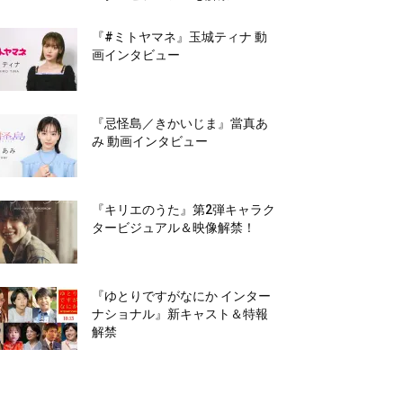
『#ミトヤマネ』玉城ティナ 動
画インタビュー
『忌怪島／きかいじま』當真あ
み 動画インタビュー
『キリエのうた』第2弾キャラク
タービジュアル＆映像解禁！
『ゆとりですがなにか インター
ナショナル』新キャスト＆特報
解禁