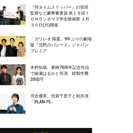
『侍タイムスリッパー』の安田
監督など豪華審査員 第１９回Ｔ
ＯＨＯシネマズ学生映画祭 ３月
３０日(月)開催
「ガリレオ 帰還」9年ぶりの劇場
版『沈黙のパレード』ジャパン
プレミア
木村拓哉、東映70周年記念作品
で綾瀬はるかと共演 総製作費
20億円
河合優実、倍賞千恵子と初共演
『PLAN 75』