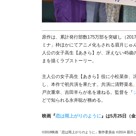
原作は、累計発行部数175万部を突破し（201
ミナ」枠ほかにてアニメ化もされる眉月じゅ
人公の女子高生【あきら】が、冴えない45歳
まを描くラブストーリー。
主人公の女子高生【あきら】役に小松菜奈、冴
し、本作で初共演を果たす。共演に清野菜名
戸次重幸、吉田羊らが名を連ねる。監督を『
どで知られる永井聡が務める。
映画『
恋は雨上がりのように
』は5月25日（
©2018映画「恋は雨上がりのように」製作委員会 ©2014 眉