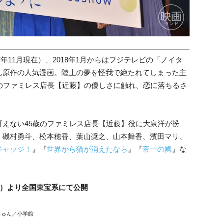
7年11月現在）、2018年1月からはフジテレビの「ノイタ
ん原作の人気漫画。陸上の夢を怪我で絶たれてしまった主
のファミレス店長【近藤】の優しさに触れ、恋に落ちるさ
えない45歳のファミレス店長【近藤】役に大泉洋が扮
、
磯村勇斗、
松本穂香、
葉山奨之、
山本舞香、
濱田マリ、
ジャッジ！
』『
世界から猫が消えたなら
』『
帝一の國
』な
金）より全国東宝系にて公開
月じゅん／小学館