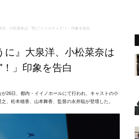
泉洋、小松菜奈は「常に“ジャスティス”！」印象を告白
うに』大泉洋、小松菜奈は
”！」印象を告白
会が26日、都内・イイノホールにて行われ、キャストの小
奨之、
松本穂香、
山本舞香、監督の永井聡が登壇した。