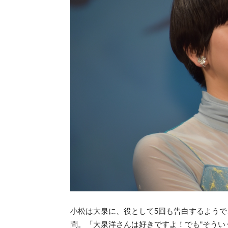
小松は大泉に、役として5回も告白するようで
問。「大泉洋さんは好きですよ！でも“そうい