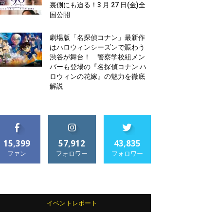
裏側にも迫る！3 月 27 日(金)全
国公開
劇場版「名探偵コナン」最新作
はハロウィンシーズンで賑わう
渋谷が舞台！ 警察学校組メン
バーも登場の『名探偵コナン ハ
ロウィンの花嫁』の魅力を徹底
解説
15,399
57,912
43,835
ファン
フォロワー
フォロワー
イベントレポート