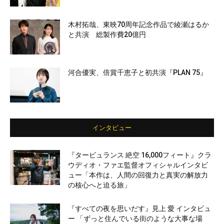
木村拓哉、東映70周年記念作品で綾瀬はるか
と共演 総製作費20億円
河合優実、倍賞千恵子と初共演『PLAN 75』
インタビュー
『タービュランス 絶空 16,000フィート』クラ
ウディオ・ファエ監督オフィシャルインタビ
ュー「本作は、人間の回復力と真実の解放力
の核心へと迫る旅」
『すべての夜を思いだす』見上 愛 インタビュ
ー 「ずっと住んでいる街のような大事な場