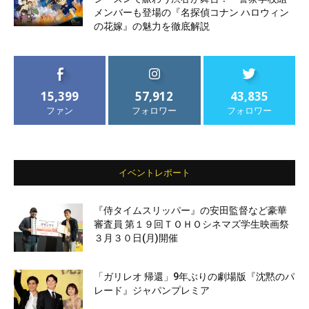
メンバーも登場の『名探偵コナン ハロウィン
の花嫁』の魅力を徹底解説
15,399
57,912
43,835
ファン
フォロワー
フォロワー
イベントレポート
『侍タイムスリッパー』の安田監督など豪華
審査員 第１９回ＴＯＨＯシネマズ学生映画祭
３月３０日(月)開催
「ガリレオ 帰還」9年ぶりの劇場版『沈黙のパ
レード』ジャパンプレミア