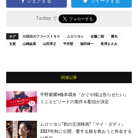
シェアする
ツイートする
Twitter で
タグ
50回目のファーストキス
ムロツヨシ
佐藤二朗
勝矢
太賀
山崎紘菜
山田孝之
平井堅
福田雄一
長澤まさみ
関連記事
平野紫耀×橋本環奈『かぐや様は告らせたい』
ミニエピソードの製作＆配信が決定
ムロツヨシ“初の主演映画”『マイ・ダディ』
2021年秋に公開、愛する娘を救おうと奔走する