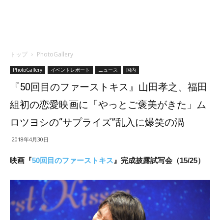
トップ
PhotoGallery
PhotoGallery
イベントレポート
ニュース
国内
『50回目のファーストキス』山田孝之、福田
組初の恋愛映画に「やっとご褒美がきた」ム
ロツヨシの“サプライズ”乱入に爆笑の渦
2018年4月30日
映画『
50回目のファーストキス
』完成披露試写会（15/25）