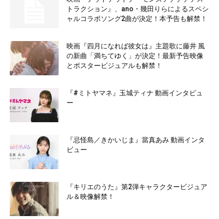
トラクション』、ano・幾田りらによるスペシ
ャルコラボソング2曲が決定！本予告も解禁！
映画『四月になれば彼女は』主題歌に藤井 風
の新曲「満ちてゆく」が決定！最新予告映像
とポスタービジュアルも解禁！
『#ミトヤマネ』玉城ティナ 動画インタビュ
ー
『忌怪島／きかいじま』當真あみ 動画インタ
ビュー
『キリエのうた』第2弾キャラクタービジュア
ル＆映像解禁！