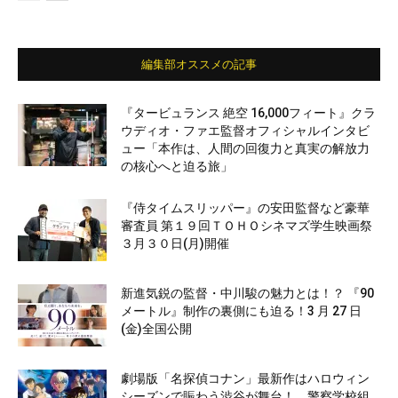
編集部オススメの記事
『タービュランス 絶空 16,000フィート』クラ
ウディオ・ファエ監督オフィシャルインタビ
ュー「本作は、人間の回復力と真実の解放力
の核心へと迫る旅」
『侍タイムスリッパー』の安田監督など豪華
審査員 第１９回ＴＯＨＯシネマズ学生映画祭
３月３０日(月)開催
新進気鋭の監督・中川駿の魅力とは！？ 『90
メートル』制作の裏側にも迫る！3 月 27 日
(金)全国公開
劇場版「名探偵コナン」最新作はハロウィン
シーズンで賑わう渋谷が舞台！ 警察学校組