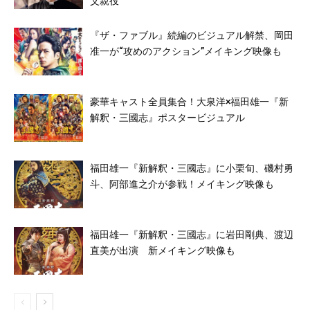
父親役
『ザ・ファブル』続編のビジュアル解禁、岡田
准一が“攻めのアクション”メイキング映像も
豪華キャスト全員集合！大泉洋×福田雄一『新
解釈・三國志』ポスタービジュアル
福田雄一『新解釈・三國志』に小栗旬、磯村勇
斗、阿部進之介が参戦！メイキング映像も
福田雄一『新解釈・三國志』に岩田剛典、渡辺
直美が出演 新メイキング映像も