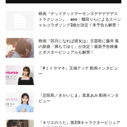
映画『デッドデッドデーモンズデデデデデス
トラクション』、ano・幾田りらによるスペシ
ャルコラボソング2曲が決定！本予告も解禁！
映画『四月になれば彼女は』主題歌に藤井 風
の新曲「満ちてゆく」が決定！最新予告映像
とポスタービジュアルも解禁！
『#ミトヤマネ』玉城ティナ 動画インタビュ
ー
『忌怪島／きかいじま』當真あみ 動画インタ
ビュー
『キリエのうた』第2弾キャラクタービジュア