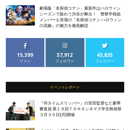
劇場版「名探偵コナン」最新作はハロウィン
シーズンで賑わう渋谷が舞台！ 警察学校組
メンバーも登場の『名探偵コナン ハロウィン
の花嫁』の魅力を徹底解説
15,399
57,912
43,835
ファン
フォロワー
フォロワー
イベントレポート
『侍タイムスリッパー』の安田監督など豪華
審査員 第１９回ＴＯＨＯシネマズ学生映画祭
３月３０日(月)開催