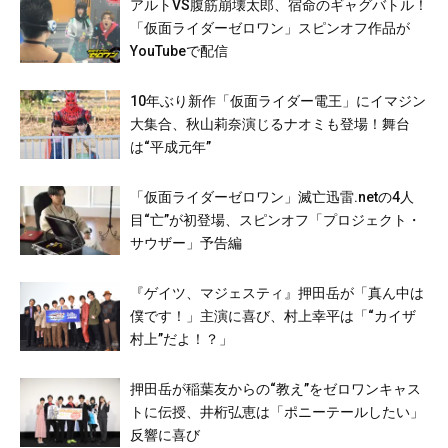
アルトVS腹筋崩壊太郎、宿命のギャグバトル！
「仮面ライダーゼロワン」スピンオフ作品が
YouTubeで配信
10年ぶり新作「仮面ライダー電王」にイマジン
大集合、秋山莉奈演じるナオミも登場！舞台
は“平成元年”
「仮面ライダーゼロワン」滅亡迅雷.netの4人
目“亡”が初登場、スピンオフ「プロジェクト・
サウザー」予告編
『ゲイツ、マジェスティ』押田岳が「真ん中は
僕です！」主演に喜び、村上幸平は「“カイザ
村上”だよ！？」
押田岳が稲葉友からの“教え”をゼロワンキャス
トに伝授、井桁弘恵は「ポニーテールしたい」
反響に喜び