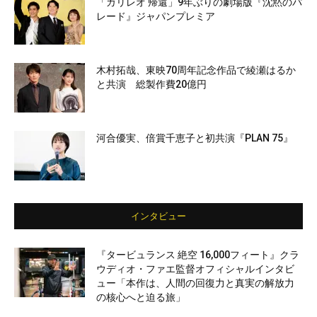
「ガリレオ 帰還」9年ぶりの劇場版『沈黙のパ
レード』ジャパンプレミア
木村拓哉、東映70周年記念作品で綾瀬はるか
と共演 総製作費20億円
河合優実、倍賞千恵子と初共演『PLAN 75』
インタビュー
『タービュランス 絶空 16,000フィート』クラ
ウディオ・ファエ監督オフィシャルインタビ
ュー「本作は、人間の回復力と真実の解放力
の核心へと迫る旅」