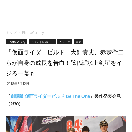
トップ
PhotoGallery
PhotoGallery
イベントレポート
ニュース
国内
「仮面ライダービルド」犬飼貴丈、赤楚衛二
らが自身の成長を告白！“幻徳”水上剣星をイ
ジる一幕も
2018年6月12日
『
劇場版 仮面ライダービルド Be The One
』製作発表会見
（2/30）