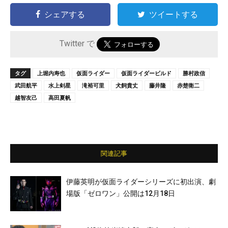
シェアする
ツイートする
Twitter で
タグ
上堀内寿也
仮面ライダー
仮面ライダービルド
勝村政信
武田航平
水上剣星
滝裕可里
犬飼貴丈
藤井隆
赤楚衛二
越智友己
高田夏帆
関連記事
伊藤英明が仮面ライダーシリーズに初出演、劇
場版「ゼロワン」公開は12月18日