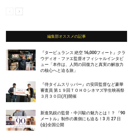
編集部オススメの記事
『タービュランス 絶空 16,000フィート』クラ
ウディオ・ファエ監督オフィシャルインタビ
ュー「本作は、人間の回復力と真実の解放力
の核心へと迫る旅」
『侍タイムスリッパー』の安田監督など豪華
審査員 第１９回ＴＯＨＯシネマズ学生映画祭
３月３０日(月)開催
新進気鋭の監督・中川駿の魅力とは！？ 『90
メートル』制作の裏側にも迫る！3 月 27 日
(金)全国公開