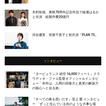
木村拓哉、東映70周年記念作品で綾瀬はるか
と共演 総製作費20億円
河合優実、倍賞千恵子と初共演『PLAN 75』
インタビュー
『タービュランス 絶空 16,000フィート』クラ
ウディオ・ファエ監督オフィシャルインタビ
ュー「本作は、人間の回復力と真実の解放力
の核心へと迫る旅」
『すべての夜を思いだす』見上 愛 インタビュ
ー 「ずっと住んでいる街のような大事な場