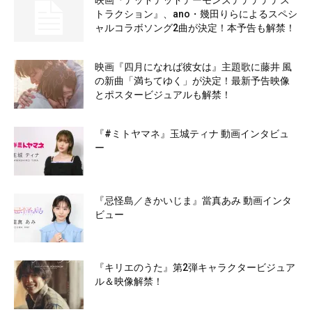
映画『デッドデッドデーモンズデデデデデス
トラクション』、ano・幾田りらによるスペシ
ャルコラボソング2曲が決定！本予告も解禁！
映画『四月になれば彼女は』主題歌に藤井 風
の新曲「満ちてゆく」が決定！最新予告映像
とポスタービジュアルも解禁！
『#ミトヤマネ』玉城ティナ 動画インタビュ
ー
『忌怪島／きかいじま』當真あみ 動画インタ
ビュー
『キリエのうた』第2弾キャラクタービジュア
ル＆映像解禁！