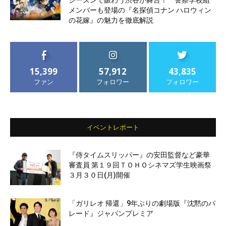
シーズンで賑わう渋谷が舞台！ 警察学校組
メンバーも登場の『名探偵コナン ハロウィン
の花嫁』の魅力を徹底解説
15,399
57,912
43,835
ファン
フォロワー
フォロワー
イベントレポート
『侍タイムスリッパー』の安田監督など豪華
審査員 第１９回ＴＯＨＯシネマズ学生映画祭
３月３０日(月)開催
「ガリレオ 帰還」9年ぶりの劇場版『沈黙のパ
レード』ジャパンプレミア