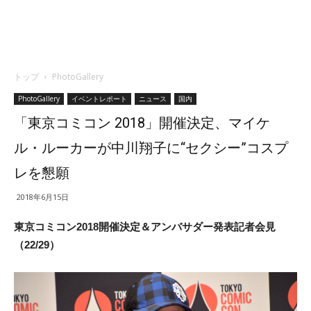
トップ
PhotoGallery
PhotoGallery
イベントレポート
ニュース
国内
「東京コミコン 2018」開催決定、マイケ
ル・ルーカーが中川翔子に“セクシー”コスプ
レを懇願
2018年6月15日
東京コミコン
2018
開催決定＆アンバサダー発表記者会見
（22/29）