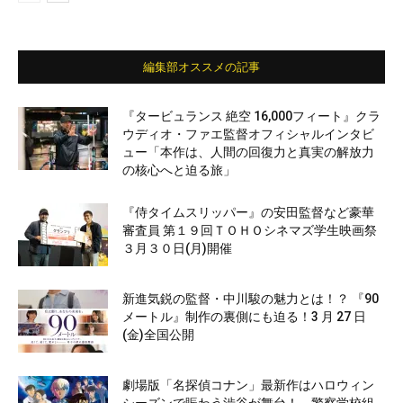
編集部オススメの記事
『タービュランス 絶空 16,000フィート』クラ
ウディオ・ファエ監督オフィシャルインタビ
ュー「本作は、人間の回復力と真実の解放力
の核心へと迫る旅」
『侍タイムスリッパー』の安田監督など豪華
審査員 第１９回ＴＯＨＯシネマズ学生映画祭
３月３０日(月)開催
新進気鋭の監督・中川駿の魅力とは！？ 『90
メートル』制作の裏側にも迫る！3 月 27 日
(金)全国公開
劇場版「名探偵コナン」最新作はハロウィン