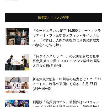
編集部オススメの記事
『タービュランス 絶空 16,000フィート』クラ
ウディオ・ファエ監督オフィシャルインタビ
ュー「本作は、人間の回復力と真実の解放力
の核心へと迫る旅」
『侍タイムスリッパー』の安田監督など豪華
審査員 第１９回ＴＯＨＯシネマズ学生映画祭
３月３０日(月)開催
新進気鋭の監督・中川駿の魅力とは！？ 『90
メートル』制作の裏側にも迫る！3 月 27 日
(金)全国公開
劇場版「名探偵コナン」最新作はハロウィン
シーズンで賑わう渋谷が舞台！ 警察学校組