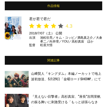
作品情報
君が君で君だ
4.3
2018/7/07（土） 公開
出演
池松壮亮／キム・コッピ／満島真之介／大倉
孝二／向井理／YOU／高杉真宙 ほか
監督
松居大悟
関連記事
山﨑賢人『キングダム』本編ノーカットで地上
波初放送、5月29日「金曜ロードSHOW!」にて
『見えない目撃者』高杉真宙、“座長”吉岡里帆
の振る舞いに刺激受ける「もっと頑張らなき