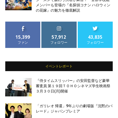
メンバーも登場の『名探偵コナン ハロウィン
の花嫁』の魅力を徹底解説
15,399
57,912
43,835
ファン
フォロワー
フォロワー
イベントレポート
『侍タイムスリッパー』の安田監督など豪華
審査員 第１９回ＴＯＨＯシネマズ学生映画祭
３月３０日(月)開催
「ガリレオ 帰還」9年ぶりの劇場版『沈黙のパ
レード』ジャパンプレミア