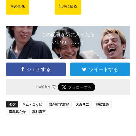
前の画像
記事に戻る
この記事が気に入ったら
いいね ! しよう
シェアする
ツイートする
Twitter で
タグ
キム・コッピ
君が君で君だ
大倉孝二
池松壮亮
満島真之介
高杉真宙