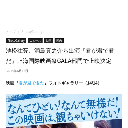
トップ
PhotoGallery
PhotoGallery
ニュース
動画
国内
池松壮亮、満島真之介ら出演『君が君で君
だ』上海国際映画祭GALA部門で上映決定
2018年6月15日
映画『
君が君で君だ
』フォトギャラリー（14/14）