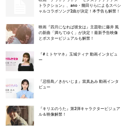
トラクション』、ano・幾田りらによるスペシ
ャルコラボソング2曲が決定！本予告も解禁！
映画『四月になれば彼女は』主題歌に藤井 風
の新曲「満ちてゆく」が決定！最新予告映像
とポスタービジュアルも解禁！
『#ミトヤマネ』玉城ティナ 動画インタビュ
ー
『忌怪島／きかいじま』當真あみ 動画インタ
ビュー
『キリエのうた』第2弾キャラクタービジュア
ル＆映像解禁！