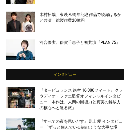
木村拓哉、東映70周年記念作品で綾瀬はるか
と共演 総製作費20億円
河合優実、倍賞千恵子と初共演『PLAN 75』
インタビュー
『タービュランス 絶空 16,000フィート』クラ
ウディオ・ファエ監督オフィシャルインタビ
ュー「本作は、人間の回復力と真実の解放力
の核心へと迫る旅」
『すべての夜を思いだす』見上 愛 インタビュ
ー 「ずっと住んでいる街のような大事な場