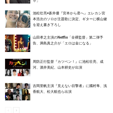
ゃ」
池松壮亮×蒼井優『宮本から君へ』エレカシ宮
本浩次のソロが主題歌に決定、ギターに横山健
を迎え書き下ろし
山田孝之主演のNetflix「全裸監督」第二弾予
告、満島真之介が「エロは金になる」
周防正行監督『カツベン！』に池松壮亮、成
河、酒井美紀、山本耕史が出演
吉岡里帆主演『見えない目撃者』に國村隼、浅
香航大、松大航也ら出演